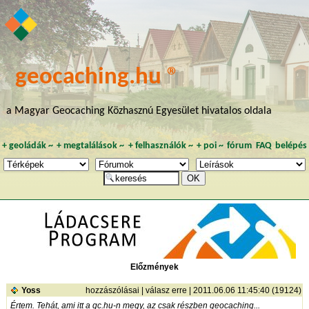
geocaching.hu ®
a Magyar Geocaching Közhasznú Egyesület hivatalos oldala
+
geoládák
~
+
megtalálások
~
+
felhasználók
~
+
poi
~
fórum
FAQ
belépés
Előzmények
Yoss
hozzászólásai
|
válasz erre
| 2011.06.06 11:45:40 (19124)
Értem. Tehát, ami itt a gc.hu-n megy, az csak részben geocaching...