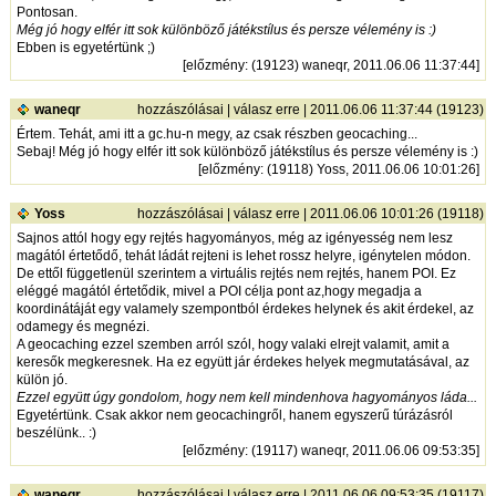
Pontosan.
Még jó hogy elfér itt sok különböző játékstílus és persze vélemény is :)
Ebben is egyetértünk ;)
[
előzmény
: (19123) waneqr, 2011.06.06 11:37:44]
waneqr
hozzászólásai
|
válasz erre
| 2011.06.06 11:37:44 (19123)
Értem. Tehát, ami itt a gc.hu-n megy, az csak részben geocaching...
Sebaj! Még jó hogy elfér itt sok különböző játékstílus és persze vélemény is :)
[
előzmény
: (19118) Yoss, 2011.06.06 10:01:26]
Yoss
hozzászólásai
|
válasz erre
| 2011.06.06 10:01:26 (19118)
Sajnos attól hogy egy rejtés hagyományos, még az igényesség nem lesz
magától értetődő, tehát ládát rejteni is lehet rossz helyre, igénytelen módon.
De ettől függetlenül szerintem a virtuális rejtés nem rejtés, hanem POI. Ez
eléggé magától értetődik, mivel a POI célja pont az,hogy megadja a
koordinátáját egy valamely szempontból érdekes helynek és akit érdekel, az
odamegy és megnézi.
A geocaching ezzel szemben arról szól, hogy valaki elrejt valamit, amit a
keresők megkeresnek. Ha ez együtt jár érdekes helyek megmutatásával, az
külön jó.
Ezzel együtt úgy gondolom, hogy nem kell mindenhova hagyományos láda...
Egyetértünk. Csak akkor nem geocachingről, hanem egyszerű túrázásról
beszélünk.. :)
[
előzmény
: (19117) waneqr, 2011.06.06 09:53:35]
waneqr
hozzászólásai
|
válasz erre
| 2011.06.06 09:53:35 (19117)