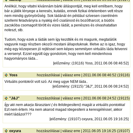
Anélkül, hogy vitatni kívánnám bárki álláspontját, meg kell említsem, hogy
bár a játék lényege a keresés, kutatás, ennek fizikai értelemben vett része
nem mindig gyönyörűség. Sok ládánál én például szívesen cserélném
szellemi feladványra a nyakig érő csalánost és bozótharcot, a büdös
zacskóba csomagolt törött és vizes ládát, a penészes és olvashatatlan
noteszt, stb.
Tudom, hogy ezek a ládák sem így kezdték és mi magunk, megtalálók
vagyunk nagy részben okozói mostani állapotuknak. Illetve az is igaz, hogy
még egy közepesen jó rejtéssel sem képes semmilyen virtuális láda felvenni
a versenyt. Ezzel együtt úgy gondolom, hogy nem kell mindenhova
hagyományos láda...
[
előzmény
: (19116) Yoss, 2011.06.06 08:46:52]
Yoss
hozzászólásai
|
válasz erre
| 2011.06.06 08:46:52 (19116)
Virtuális pontokról volt szó. Az meg ugye NEM láda..
[
előzmény
: (19115) "J&J", 2011.06.06 08:24:52]
"J&J"
hozzászólásai
|
válasz erre
| 2011.06.06 08:24:52 (19115)
Így aki nem akarja fárasztani ( és felidegesíteni) magát a virtuális pontokkal
Ezt nem értem. Ha nem akarod magad idegesiteni a keresgéléssel, akkor
miért ládázol???
[
előzmény
: (19107) oxyura, 2011.06.05 19:16:25]
oxyura
hozzászólásai
|
válasz erre
| 2011.06.05 19:16:25 (19107)