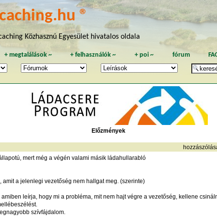
caching.hu ®
aching Közhasznú Egyesület hivatalos oldala
+
megtalálások
~
+
felhasználók
~
+
poi
~
fórum
FA
Előzmények
hozzászólás
llapotú, mert még a végén valami másik ládahullarabló
amit a jelenlegi vezetőség nem hallgat meg. (szerinte)
, amiben leírja, hogy mi a probléma, mit nem hajt végre a vezetőség, kellene csinál
ellébeszélést.
 legnagyobb szívfájdalom.