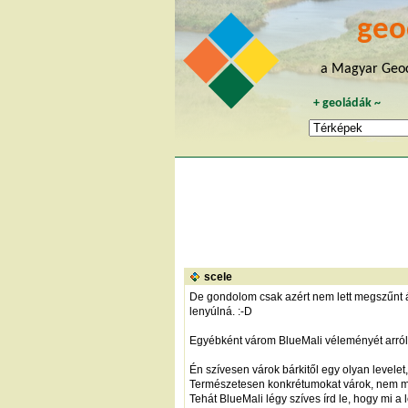
geo
a Magyar Geoc
+
geoládák
~
scele
De gondolom csak azért nem lett megszűnt á
lenyúlná. :-D
Egyébként várom BlueMali véleményét arról, 
Én szívesen várok bárkitől egy olyan levelet
Természetesen konkrétumokat várok, nem m
Tehát BlueMali légy szíves írd le, hogy mi a