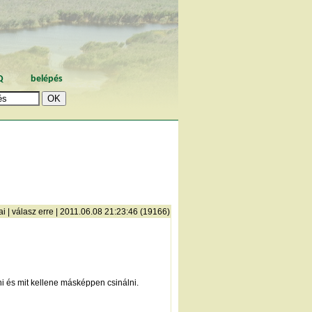
Q
belépés
ai
|
válasz erre
| 2011.06.08 21:23:46 (19166)
ni és mit kellene másképpen csinálni.