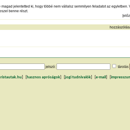
 magad jelentetted ki, hogy többé nem vállalsz semmilyen feladatot az egyletben. 
szel benne részt.
[
elő
hozzászólás
jelszó:
tárolás
uristautak.hu
] [
hasznos apróságok
] [
jogi tudnivalók
] [
e-mail
] [
impresszu