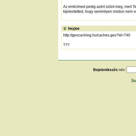
Az emilcímed pedig azért szűnt meg, mert Te
kijelentetted, hogy semmilyen módon nem ve
heyjoe
http://geocaching.hu/caches.geo?id=740
???
Bejelentkezés
név:
[
t