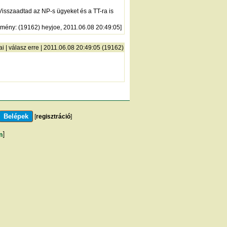
Visszaadtad az NP-s ügyeket és a TT-ra is
zmény
: (19162) heyjoe, 2011.06.08 20:49:05]
ai
|
válasz erre
| 2011.06.08 20:49:05 (19162)
[
regisztráció
]
m
]