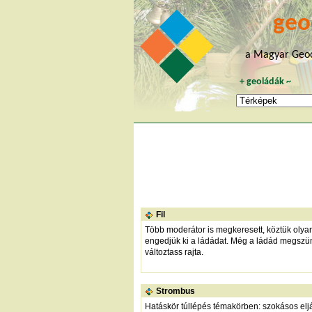
geo
a Magyar Geoc
+
geoládák
~
Fil
Több moderátor is megkeresett, köztük olyan
engedjük ki a ládádat. Még a ládád megszün
változtass rajta.
Strombus
Hatáskör túllépés témakörben: szokásos el