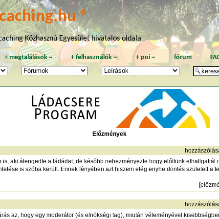
caching.hu ®
aching Közhasznú Egyesület hivatalos oldala
+
megtalálások
~
+
felhasználók
~
+
poi
~
fórum
FA
Előzmények
hozzászólás
 is, aki átengedte a ládádat, de később nehezményezte hogy előttünk elhallgattál 
tetése is szóba került. Ennek fényében azt hiszem elég enyhe döntés született a 
[
előzm
hozzászólás
járás az, hogy egy moderátor (és elnökségi tag), miután véleményével kisebbségb