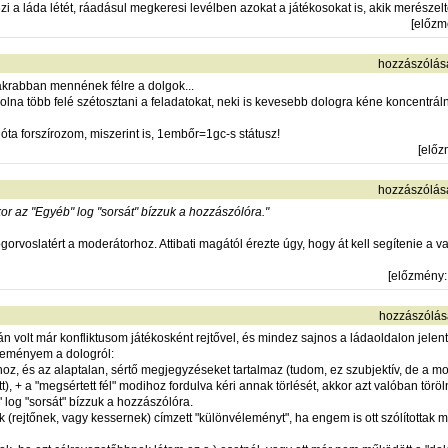
a láda létét, ráadásul megkeresi levélben azokat a játékosokat is, akik merészelte
[
előzm
hozzászólás
yakrabban mennének félre a dolgok...
volna több felé szétosztani a feladatokat, neki is kevesebb dologra kéne koncentráln
óta forszírozom, miszerint is, 1embőr=1gc-s státusz!
[
előz
hozzászólás
or az "Egyéb" log "sorsát" bízzuk a hozzászólóra."
 jogorvoslatért a moderátorhoz. Attibati magától érezte úgy, hogy át kell segítenie 
[
előzmény
hozzászólás
 volt már konfliktusom játékosként rejtővel, és mindez sajnos a ládaoldalon jelent
leményem a dologról:
hoz, és az alaptalan, sértő megjegyzéseket tartalmaz (tudom, ez szubjektív, de a m
t), + a "megsértett fél" modihoz fordulva kéri annak törlését, akkor azt valóban töröl
log "sorsát" bízzuk a hozzászólóra.
 (rejtőnek, vagy kessernek) címzett "különvéleményt", ha engem is ott szólította