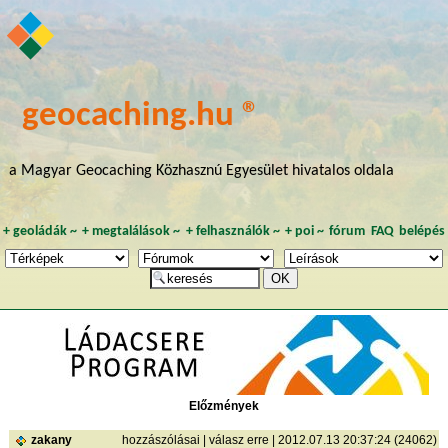
geocaching.hu ®
a Magyar Geocaching Közhasznú Egyesület hivatalos oldala
+
geoládák
~
+
megtalálások
~
+
felhasználók
~
+
poi
~
fórum
FAQ
belépés
Előzmények
zakany
hozzászólásai
|
válasz erre
| 2012.07.13 20:37:24 (24062)