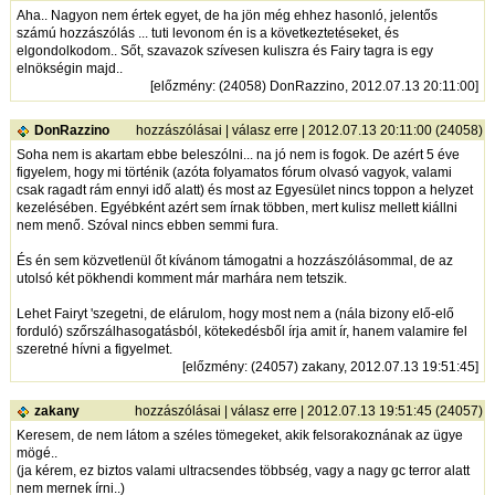
Aha.. Nagyon nem értek egyet, de ha jön még ehhez hasonló, jelentős
számú hozzászólás ... tuti levonom én is a következtetéseket, és
elgondolkodom.. Sőt, szavazok szívesen kuliszra és Fairy tagra is egy
elnökségin majd..
[
előzmény
: (24058) DonRazzino, 2012.07.13 20:11:00]
DonRazzino
hozzászólásai
|
válasz erre
| 2012.07.13 20:11:00 (24058)
Soha nem is akartam ebbe beleszólni... na jó nem is fogok. De azért 5 éve
figyelem, hogy mi történik (azóta folyamatos fórum olvasó vagyok, valami
csak ragadt rám ennyi idő alatt) és most az Egyesület nincs toppon a helyzet
kezelésében. Egyébként azért sem írnak többen, mert kulisz mellett kiállni
nem menő. Szóval nincs ebben semmi fura.
És én sem közvetlenül őt kívánom támogatni a hozzászólásommal, de az
utolsó két pökhendi komment már marhára nem tetszik.
Lehet Fairyt 'szegetni, de elárulom, hogy most nem a (nála bizony elő-elő
forduló) szőrszálhasogatásból, kötekedésből írja amit ír, hanem valamire fel
szeretné hívni a figyelmet.
[
előzmény
: (24057) zakany, 2012.07.13 19:51:45]
zakany
hozzászólásai
|
válasz erre
| 2012.07.13 19:51:45 (24057)
Keresem, de nem látom a széles tömegeket, akik felsorakoznának az ügye
mögé..
(ja kérem, ez biztos valami ultracsendes többség, vagy a nagy gc terror alatt
nem mernek írni..)