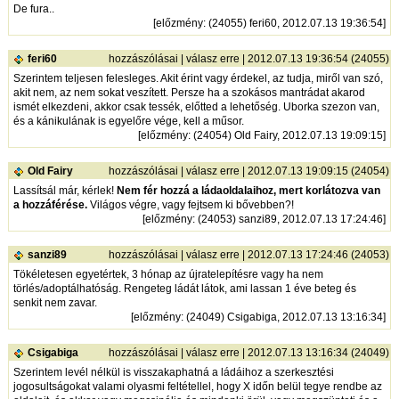
De fura..
[
előzmény
: (24055) feri60, 2012.07.13 19:36:54]
feri60
hozzászólásai
|
válasz erre
| 2012.07.13 19:36:54 (24055)
Szerintem teljesen felesleges. Akit érint vagy érdekel, az tudja, miről van szó,
akit nem, az nem sokat veszített. Persze ha a szokásos mantrádat akarod
ismét elkezdeni, akkor csak tessék, előtted a lehetőség. Uborka szezon van,
és a kánikulának is egyelőre vége, kell a műsor.
[
előzmény
: (24054) Old Fairy, 2012.07.13 19:09:15]
Old Fairy
hozzászólásai
|
válasz erre
| 2012.07.13 19:09:15 (24054)
Lassítsál már, kérlek!
Nem fér hozzá a ládaoldalaihoz, mert korlátozva van
a hozzáférése.
Világos végre, vagy fejtsem ki bővebben?!
[
előzmény
: (24053) sanzi89, 2012.07.13 17:24:46]
sanzi89
hozzászólásai
|
válasz erre
| 2012.07.13 17:24:46 (24053)
Tökéletesen egyetértek, 3 hónap az újratelepítésre vagy ha nem
törlés/adoptálhatóság. Rengeteg ládát látok, ami lassan 1 éve beteg és
senkit nem zavar.
[
előzmény
: (24049) Csigabiga, 2012.07.13 13:16:34]
Csigabiga
hozzászólásai
|
válasz erre
| 2012.07.13 13:16:34 (24049)
Szerintem levél nélkül is visszakaphatná a ládáihoz a szerkesztési
jogosultságokat valami olyasmi feltétellel, hogy X időn belül tegye rendbe az