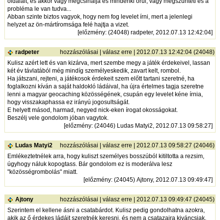
oldalait, és akkor vagy megcsinálja és mindenki örül, vagy megszünteti és a
probléma le van tudva...
Abban szinte biztos vagyok, hogy nem fog levelet írni, mert a jelenlegi
helyzet az ön-mártíromsága felé hajtja a vizet.
[
előzmény
: (24048) radpeter, 2012.07.13 12:42:04]
radpeter
hozzászólásai
|
válasz erre
| 2012.07.13 12:42:04 (24048)
Kulisz azért lett és van kizárva, mert szembe megy a játék érdekeivel, lassan
két év távlatából még mindíg személyeskedik, zavart kelt, rombol.
Ha játszani, rejteni, a játékosok érdekeit szem előtt tartani szeretné, ha
foglalkozni kíván a saját haldokló ládáival, ha újra értelmes tagja szeretne
lenni a magyar geocaching közösségének, csupán egy levelet kéne írnia,
hogy visszakaphassa ez irányú jogosultságát.
E helyett másod, harmad, negyed nick-eken írogat okosságokat.
Beszélj vele gondolom jóban vagytok.
[
előzmény
: (24046) Ludas Matyi2, 2012.07.13 09:58:27]
Ludas Matyi2
hozzászólásai
|
válasz erre
| 2012.07.13 09:58:27 (24046)
Emlékeztetnélek arra, hogy kuliszt személyes bosszúból kitiltotta a rezsim,
úgyhogy náluk kopogtass. Bár gondolom ez is moderálva lesz
"közösségrombolás" miatt.
[
előzmény
: (24045) Ajtony, 2012.07.13 09:49:47]
Ajtony
hozzászólásai
|
válasz erre
| 2012.07.13 09:49:47 (24045)
Szerintem el kellene ásni a csatabárdot. Kulisz pedig gondolhatna azokra,
akik az ő érdekes ládáit szeretnék keresni, és nem a csatazajra kiváncsiak.