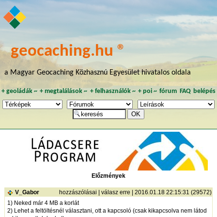
geocaching.hu ®
a Magyar Geocaching Közhasznú Egyesület hivatalos oldala
+
geoládák
~
+
megtalálások
~
+
felhasználók
~
+
poi
~
fórum
FAQ
belépés
Előzmények
V_Gabor
hozzászólásai
|
válasz erre
| 2016.01.18 22:15:31 (29572)
1) Neked már 4 MB a korlát
2) Lehet a feltöltésnél választani, ott a kapcsoló (csak kikapcsolva nem látod