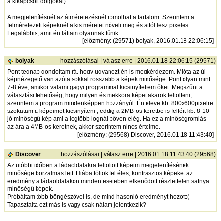
a kikapcsolt dolgokat)
A megjelenítésnél az átméretezésnél romolhat a tartalom. Szerintem a
felméretezett képeknél a kis méretet növeli meg és attól lesz pixeles.
Legalábbis, amit én láttam olyannak tűnik.
[
előzmény
: (29571) bolyak, 2016.01.18 22:06:15]
bolyak
hozzászólásai
|
válasz erre
| 2016.01.18 22:06:15 (29571)
Pont tegnap gondoltam rá, hogy ugyanezt én is megkérdezem. Mióta az új
képnézegető van azóta sokkal rosszabb a képek minősége. Pont olyan mint
7-8 éve, amikor valami gagyi programmal kicsinyítettem őket. Megszűnt a
választási lehetőség, hogy milyen és mekkora képet akarok feltölteni,
szerintem a program mindenképpen hozzányúl. Én eleve kb. 800x600pixelre
szokatam a képeimet kicsinyíteni , eddig a 2MB-os keretbe is felfért kb. 8-10
jó minőségű kép ami a legtöbb lognál bőven elég. Ha ez a minőségromlás
az ára a 4MB-os keretnek, akkor szerintem nincs értelme.
[
előzmény
: (29568) Discover, 2016.01.18 11:43:40]
Discover
hozzászólásai
|
válasz erre
| 2016.01.18 11:43:40 (29568)
Az utóbbi időben a ládaoldalakra feltöltött képeim megjelenítésének
minősége borzalmas lett. Hiába töltök fel éles, kontrasztos képeket az
eredmény a ládaoldalakon minden eseteben elkenődött részlettelen satnya
minőségű képek.
Próbáltam több böngészővel is, de mind hasonló eredményt hozott:(
Tapasztalta ezt más is vagy csak nálam jelentkezik?