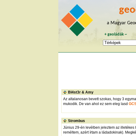
geo
a Magyar Geoc
+
geoládák
~
Bl4st3r & Amy
Az altalanosan bevett szokas, hogy 3 egymas
mukodik. De van ahol ez sem eleg lasd
GC
Strombus
Június 29-én levélben jeleztem az illetékes
reméltem, azért írtam a ládadokinak). Megkér