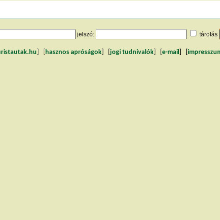
jelszó:
tárolás
uristautak.hu
] [
hasznos apróságok
] [
jogi tudnivalók
] [
e-mail
] [
impresszu