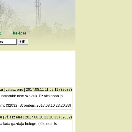
Q
belépés
ai
|
válasz erre
| 2017.08.11 11:52:11 (32037)
. Hamarabb nem szoktuk. Ez altalaban jol
ény
: (32032) Strombus, 2017.08.10 23:20:33]
ai
|
válasz erre
| 2017.08.10 23:20:33 (32032)
 a láda gazdája betegre (tőle nem is