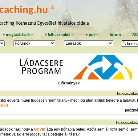
caching.hu ®
aching Közhasznú Egyesület hivatalos oldala
+
megtalálások
~
+
felhasználók
~
+
poi
~
fórum
FA
Előzmények
hozzászólás
tol egyertelmuen fuggetlen "nem talaltuk meg" log utan allitjuk betegre a ladakat
SUJH
.
[
előzm
hozzászólás
 ládadokinak, hogy a
GCVIII
láda egy hónapja beteg. Azóta sem állította sem ő, sem
hetek valaki erre jogosultat a betegre állításra?