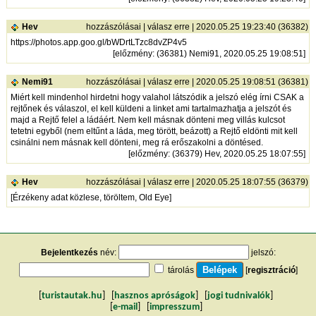
Hev
hozzászólásai
|
válasz erre
| 2020.05.25 19:23:40 (36382)
https://photos.app.goo.gl/bWDrtLTzc8dvZP4v5
[
előzmény
: (36381) Nemi91, 2020.05.25 19:08:51]
Nemi91
hozzászólásai
|
válasz erre
| 2020.05.25 19:08:51 (36381)
Miért kell mindenhol hirdetni hogy valahol látszódik a jelszó elég írni CSAK a
rejtőnek és válaszol, el kell küldeni a linket ami tartalmazhatja a jelszót és
majd a Rejtő felel a ládáért. Nem kell másnak dönteni meg villás kulcsot
tetetni egyből (nem eltűnt a láda, meg törött, beázott) a Rejtő eldönti mit kell
csinálni nem másnak kell dönteni, meg rá erőszakolni a döntésed.
[
előzmény
: (36379) Hev, 2020.05.25 18:07:55]
Hev
hozzászólásai
|
válasz erre
| 2020.05.25 18:07:55 (36379)
[Érzékeny adat közlese, töröltem, Old Eye]
Bejelentkezés
név:
jelszó:
tárolás
[
regisztráció
]
[
turistautak.hu
] [
hasznos apróságok
] [
jogi tudnivalók
]
[
e-mail
] [
impresszum
]