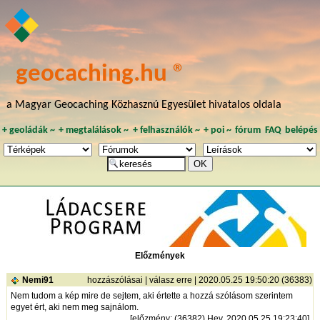
geocaching.hu ®
a Magyar Geocaching Közhasznú Egyesület hivatalos oldala
+
geoládák
~
+
megtalálások
~
+
felhasználók
~
+
poi
~
fórum
FAQ
belépés
Előzmények
Nemi91
hozzászólásai
|
válasz erre
| 2020.05.25 19:50:20 (36383)
Nem tudom a kép mire de sejtem, aki értette a hozzá szólásom szerintem
egyet ért, aki nem meg sajnálom.
[
előzmény
: (36382) Hev, 2020.05.25 19:23:40]