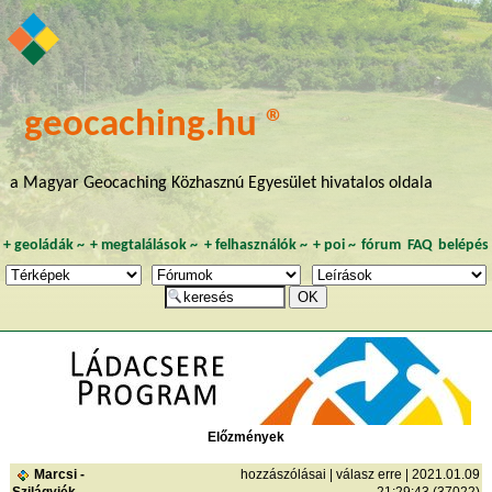
geocaching.hu ®
a Magyar Geocaching Közhasznú Egyesület hivatalos oldala
+
geoládák
~
+
megtalálások
~
+
felhasználók
~
+
poi
~
fórum
FAQ
belépés
Előzmények
Marcsi -
hozzászólásai
|
válasz erre
| 2021.01.09