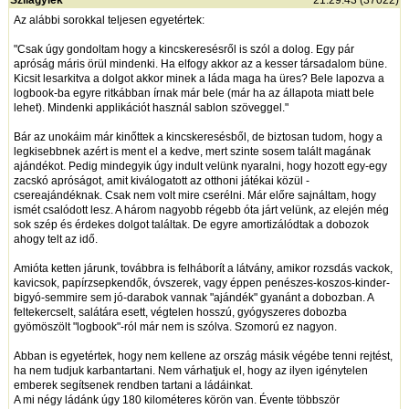
Szilágyiék
21:29:43 (37022)
Az alábbi sorokkal teljesen egyetértek:
"Csak úgy gondoltam hogy a kincskeresésről is szól a dolog. Egy pár
apróság máris örül mindenki. Ha elfogy akkor az a kesser társadalom büne.
Kicsit lesarkitva a dolgot akkor minek a láda maga ha üres? Bele lapozva a
logbook-ba egyre ritkábban írnak már bele (már ha az állapota miatt bele
lehet). Mindenki applikációt használ sablon szöveggel."
Bár az unokáim már kinőttek a kincskeresésből, de biztosan tudom, hogy a
legkisebbnek azért is ment el a kedve, mert szinte sosem talált magának
ajándékot. Pedig mindegyik úgy indult velünk nyaralni, hogy hozott egy-egy
zacskó apróságot, amit kiválogatott az otthoni játékai közül -
csereajándéknak. Csak nem volt mire cserélni. Már előre sajnáltam, hogy
ismét csalódott lesz. A három nagyobb régebb óta járt velünk, az elején még
sok szép és érdekes dolgot találtak. De egyre amortizálódtak a dobozok
ahogy telt az idő.
Amióta ketten járunk, továbbra is felháborít a látvány, amikor rozsdás vackok,
kavicsok, papírzsepkendők, óvszerek, vagy éppen penészes-koszos-kinder-
bigyó-semmire sem jó-darabok vannak "ajándék" gyanánt a dobozban. A
feltekercselt, salátára esett, végtelen hosszú, gyógyszeres dobozba
gyömöszölt "logbook"-ról már nem is szólva. Szomorú ez nagyon.
Abban is egyetértek, hogy nem kellene az ország másik végébe tenni rejtést,
ha nem tudjuk karbantartani. Nem várhatjuk el, hogy az ilyen igénytelen
emberek segítsenek rendben tartani a ládáinkat.
A mi négy ládánk úgy 180 kilométeres körön van. Évente többször