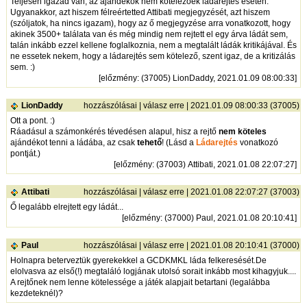
Teljesen igazad van, az ajándékok nem kötelezőek ládarejtés esetén.
Ugyanakkor, azt hiszem félreértetted Attibati megjegyzését, azt hiszem
(szóljatok, ha nincs igazam), hogy az ő megjegyzése arra vonatkozott, hogy
akinek 3500+ találata van és még mindig nem rejtett el egy árva ládát sem,
talán inkább ezzel kellene foglalkoznia, nem a megtalált ládák kritikájával. És
ne essetek nekem, hogy a ládarejtés sem kötelező, szent igaz, de a kritizálás
sem. :)
[
előzmény
: (37005) LionDaddy, 2021.01.09 08:00:33]
LionDaddy
hozzászólásai
|
válasz erre
| 2021.01.09 08:00:33 (37005)
Ott a pont. :)
Ráadásul a számonkérés tévedésen alapul, hisz a rejtő
nem köteles
ajándékot tenni a ládába, az csak
tehető
! (Lásd a
Ládarejtés
vonatkozó
pontját.)
[
előzmény
: (37003) Attibati, 2021.01.08 22:07:27]
Attibati
hozzászólásai
|
válasz erre
| 2021.01.08 22:07:27 (37003)
Ő legalább elrejtett egy ládát...
[
előzmény
: (37000) Paul, 2021.01.08 20:10:41]
Paul
hozzászólásai
|
válasz erre
| 2021.01.08 20:10:41 (37000)
Holnapra beterveztük gyerekekkel a GCDKMKL láda felkeresését.De
elolvasva az első(!) megtaláló logjának utolsó sorait inkább most kihagyjuk....
A rejtőnek nem lenne kötelessége a játék alapjait betartani (legalábba
kezdeteknél)?