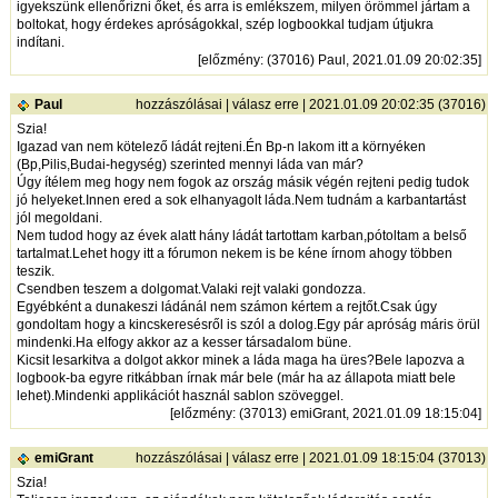
igyekszünk ellenőrizni őket, és arra is emlékszem, milyen örömmel jártam a
boltokat, hogy érdekes apróságokkal, szép logbookkal tudjam útjukra
indítani.
[
előzmény
: (37016) Paul, 2021.01.09 20:02:35]
Paul
hozzászólásai
|
válasz erre
| 2021.01.09 20:02:35 (37016)
Szia!
Igazad van nem kötelező ládát rejteni.Én Bp-n lakom itt a környéken
(Bp,Pilis,Budai-hegység) szerinted mennyi láda van már?
Úgy ítélem meg hogy nem fogok az ország másik végén rejteni pedig tudok
jó helyeket.Innen ered a sok elhanyagolt láda.Nem tudnám a karbantartást
jól megoldani.
Nem tudod hogy az évek alatt hány ládát tartottam karban,pótoltam a belső
tartalmat.Lehet hogy itt a fórumon nekem is be kéne írnom ahogy többen
teszik.
Csendben teszem a dolgomat.Valaki rejt valaki gondozza.
Egyébként a dunakeszi ládánál nem számon kértem a rejtőt.Csak úgy
gondoltam hogy a kincskeresésről is szól a dolog.Egy pár apróság máris örül
mindenki.Ha elfogy akkor az a kesser társadalom büne.
Kicsit lesarkitva a dolgot akkor minek a láda maga ha üres?Bele lapozva a
logbook-ba egyre ritkábban írnak már bele (már ha az állapota miatt bele
lehet).Mindenki applikációt használ sablon szöveggel.
[
előzmény
: (37013) emiGrant, 2021.01.09 18:15:04]
emiGrant
hozzászólásai
|
válasz erre
| 2021.01.09 18:15:04 (37013)
Szia!