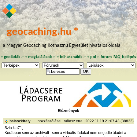
geocaching.hu ®
a Magyar Geocaching Közhasznú Egyesület hivatalos oldala
+
geoládák
~
+
megtalálások
~
+
felhasználók
~
+
poi
~
fórum
FAQ
belépés
Előzmények
halaszkiraly
hozzászólásai
|
válasz erre
| 2022.11.19 21:07:43 (38823)
Szia kia71,
Korábban sem az archivált - sem a virtuális ládákat nem engedte átadni a