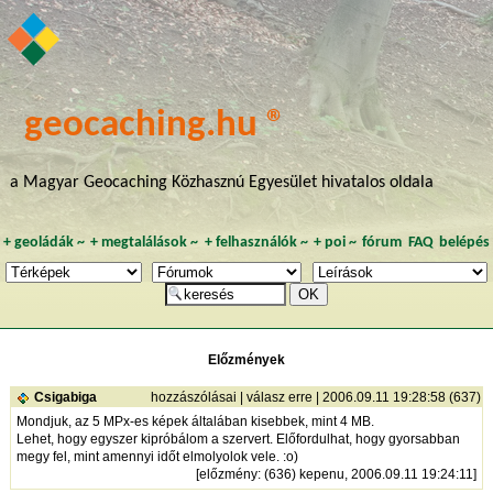
geocaching.hu ®
a Magyar Geocaching Közhasznú Egyesület hivatalos oldala
+
geoládák
~
+
megtalálások
~
+
felhasználók
~
+
poi
~
fórum
FAQ
belépés
Előzmények
Csigabiga
hozzászólásai
|
válasz erre
| 2006.09.11 19:28:58 (637)
Mondjuk, az 5 MPx-es képek általában kisebbek, mint 4 MB.
Lehet, hogy egyszer kipróbálom a szervert. Előfordulhat, hogy gyorsabban
megy fel, mint amennyi időt elmolyolok vele. :o)
[
előzmény
: (636) kepenu, 2006.09.11 19:24:11]