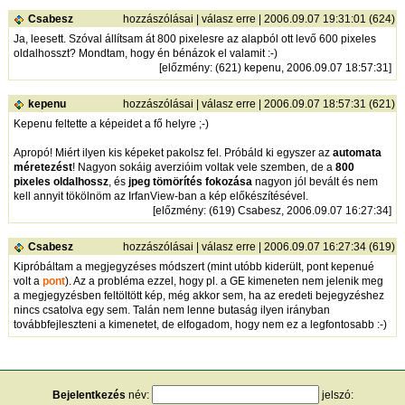
Csabesz
hozzászólásai
|
válasz erre
| 2006.09.07 19:31:01 (624)
Ja, leesett. Szóval állítsam át 800 pixelesre az alapból ott levő 600 pixeles
oldalhosszt? Mondtam, hogy én bénázok el valamit :-)
[
előzmény
: (621) kepenu, 2006.09.07 18:57:31]
kepenu
hozzászólásai
|
válasz erre
| 2006.09.07 18:57:31 (621)
Kepenu feltette a képeidet a fő helyre ;-)
Apropó! Miért ilyen kis képeket pakolsz fel. Próbáld ki egyszer az
automata
méretezést
! Nagyon sokáig averzióim voltak vele szemben, de a
800
pixeles oldalhossz
, és
jpeg tömörítés fokozása
nagyon jól bevált és nem
kell annyit tökölnöm az IrfanView-ban a kép előkészítésével.
[
előzmény
: (619) Csabesz, 2006.09.07 16:27:34]
Csabesz
hozzászólásai
|
válasz erre
| 2006.09.07 16:27:34 (619)
Kipróbáltam a megjegyzéses módszert (mint utóbb kiderült, pont kepenué
volt a
pont
). Az a probléma ezzel, hogy pl. a GE kimeneten nem jelenik meg
a megjegyzésben feltöltött kép, még akkor sem, ha az eredeti bejegyzéshez
nincs csatolva egy sem. Talán nem lenne butaság ilyen irányban
továbbfejleszteni a kimenetet, de elfogadom, hogy nem ez a legfontosabb :-)
Bejelentkezés
név:
jelszó: