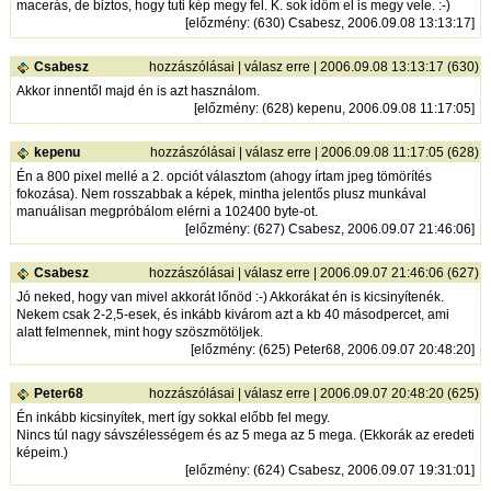
macerás, de biztos, hogy tuti kép megy fel. K. sok időm el is megy vele. :-)
[
előzmény
: (630) Csabesz, 2006.09.08 13:13:17]
Csabesz
hozzászólásai
|
válasz erre
| 2006.09.08 13:13:17 (630)
Akkor innentől majd én is azt használom.
[
előzmény
: (628) kepenu, 2006.09.08 11:17:05]
kepenu
hozzászólásai
|
válasz erre
| 2006.09.08 11:17:05 (628)
Én a 800 pixel mellé a 2. opciót választom (ahogy írtam jpeg tömörítés
fokozása). Nem rosszabbak a képek, mintha jelentős plusz munkával
manuálisan megpróbálom elérni a 102400 byte-ot.
[
előzmény
: (627) Csabesz, 2006.09.07 21:46:06]
Csabesz
hozzászólásai
|
válasz erre
| 2006.09.07 21:46:06 (627)
Jó neked, hogy van mivel akkorát lőnöd :-) Akkorákat én is kicsinyítenék.
Nekem csak 2-2,5-esek, és inkább kivárom azt a kb 40 másodpercet, ami
alatt felmennek, mint hogy szöszmötöljek.
[
előzmény
: (625) Peter68, 2006.09.07 20:48:20]
Peter68
hozzászólásai
|
válasz erre
| 2006.09.07 20:48:20 (625)
Én inkább kicsinyítek, mert így sokkal előbb fel megy.
Nincs túl nagy sávszélességem és az 5 mega az 5 mega. (Ekkorák az eredeti
képeim.)
[
előzmény
: (624) Csabesz, 2006.09.07 19:31:01]