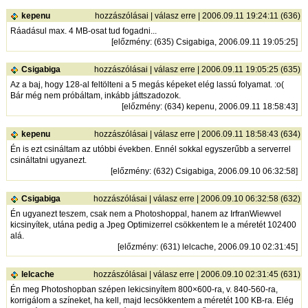
kepenu
hozzászólásai
|
válasz erre
| 2006.09.11 19:24:11 (636)
Ráadásul max. 4 MB-osat tud fogadni...
[
előzmény
: (635) Csigabiga, 2006.09.11 19:05:25]
Csigabiga
hozzászólásai
|
válasz erre
| 2006.09.11 19:05:25 (635)
Az a baj, hogy 128-al feltölteni a 5 megás képeket elég lassú folyamat. :o(
Bár még nem próbáltam, inkább játtszadozok.
[
előzmény
: (634) kepenu, 2006.09.11 18:58:43]
kepenu
hozzászólásai
|
válasz erre
| 2006.09.11 18:58:43 (634)
Én is ezt csináltam az utóbbi években. Ennél sokkal egyszerűbb a serverrel
csináltatni ugyanezt.
[
előzmény
: (632) Csigabiga, 2006.09.10 06:32:58]
Csigabiga
hozzászólásai
|
válasz erre
| 2006.09.10 06:32:58 (632)
Én ugyanezt teszem, csak nem a Photoshoppal, hanem az IrfranWiewvel
kicsinyítek, utána pedig a Jpeg Optimizerrel csökkentem le a méretét 102400
alá.
[
előzmény
: (631) lelcache, 2006.09.10 02:31:45]
lelcache
hozzászólásai
|
válasz erre
| 2006.09.10 02:31:45 (631)
Én meg Photoshopban szépen lekicsinyítem 800×600-ra, v. 840-560-ra,
korrigálom a színeket, ha kell, majd lecsökkentem a méretét 100 KB-ra. Elég