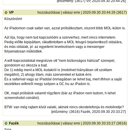
[
előzmény
: (3617) VP, 2020.09.30 20:44:26]
VP
hozzászólásai
|
válasz erre
| 2020.09.30 20:44:26 (3617)
Köszönöm!
Az iPadomon csak safari van, azzal próbálkoztam, viszont több MOL-kúton is.
Azt írja, hogy nem tud kapcsolódni a szerverhez, mert nincs internetem.
Pedig előtte kipipáltam, rákattintottam a MOL felugró bejelentkező oldalára,
és más oldalak, pl. az egyetemi levelezésem vagy a messenger
folyamatosan működtek.
A wifi kapcsolatokat megnézve ott "nem biztonságos hálózat" szerepel,
gondolom ez okozza a bajt.
De 1) eddig ment a MOL-kutakról is (mobilnet hiányában ott szoktam
megállni), 2) ahogy írtam, más szervereket el tudok érni.
És a safarival vagy az iPaddal önmagában se lehet baj, mert ithhon a saját
vezetékes wifimről megy szépen a GC.hu az iPadon is.
OK, majd próbálok valamit rögzíteni (bár az iPadon nem tudom, h lehet
screenshotot csinálni).
BTW: van még rajtam kívül valaki, akinek nincs okostelefonja és mobilnetje?
[
előzmény
: (3616) Fazék, 2020.09.30 20:33:27]
Fazék
hozzászólásai
|
válasz erre
| 2020.09.30 20:33:27 (3616)
Szia,