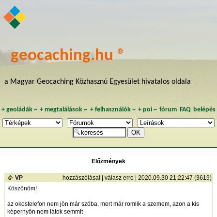
geocaching.hu ®
a Magyar Geocaching Közhasznú Egyesület hivatalos oldala
+
geoládák
~
+
megtalálások
~
+
felhasználók
~
+
poi
~
fórum
FAQ
belépés
Előzmények
VP
hozzászólásai
|
válasz erre
| 2020.09.30 21:22:47 (3619)
Köszönöm!
az okostelefon nem jön már szóba, mert már romlik a szemem, azon a kis
képernyőn nem látok semmit