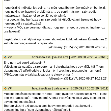
- egyrészt jó indikátor lett volna, ha még legalább néhány másik ember jelzi,
hogy neki is volthasonló problémája, ... de senki más nem szólt eddig
- másrészt a hibaüzenet se volt túl egyértelmű:
- - a geocaching.hu (azaz a mi szerverünk) küldött valami üzenetet, hogy
nem engedi a csatlakozást?
- - vagy a MOL szervere mondta azt, hogy nem enged a geocaching.hu-hoz
csatlakozni?
Legközelebb csinálj lszi egy screenshot-ot, és küldd el nekem. És érdemes 2
különböző böngészővel is rápróbálni.
[
előzmény
: (3615) VP, 2020.09.30 20:26:45]
VP
hozzászólásai
|
válasz erre
| 2020.09.30 20:26:45 (3615)
Erre nem tud senki válaszolni?
Volt olyan változtatás a szerveren, ami okozhatja, hogy egy MOL-kút ("nem
biztonságos") wifiről eddig el tudtam érni a gc.hu-t, most pedig már nem?
(Miközben más oldalakat továbbra is elérek onnan.)
[
előzmény
: (3611) VP, 2020.09.27 10:23:29]
VP
hozzászólásai
|
válasz erre
| 2020.09.27 10:23:29 (3611)
Mobilnetem és okostelefonom nincs. Eddig gyakran használtam a MOL-kutak
free wifi kapcsolatát, hogy megnézzem a friss változásokat vagy bejelentsek
egy mozgó megtalálást.
Tegnap viszont azt tapasztaltam, hogy nem engedett csatlakozni a
geocaching.hu a "nem biztonságos hálózat" miatt.