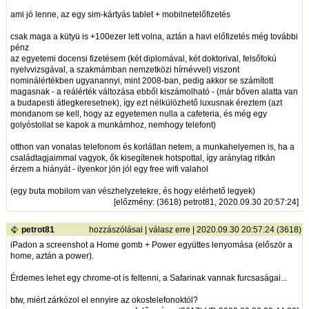
ami jó lenne, az egy sim-kártyás tablet + mobilnetelőfizetés
csak maga a kütyü is +100ezer lett volna, aztán a havi előfizetés még további
pénz
az egyetemi docensi fizetésem (két diplomával, két doktorival, felsőfokú
nyelvvizsgával, a szakmámban nemzetközi hírnévvel) viszont
nominálértékben ugyanannyi, mint 2008-ban, pedig akkor se számított
magasnak - a reálérték változása ebből kiszámolható - (már bőven alatta van
a budapesti átlegkeresetnek), így ezt nélkülözhető luxusnak éreztem (azt
mondanom se kell, hogy az egyetemen nulla a cafeteria, és még egy
golyóstollat se kapok a munkámhoz, nemhogy telefont)
otthon van vonalas telefonom és korlátlan netem, a munkahelyemen is, ha a
családtagjaimmal vagyok, ők kisegítenek hotspottal, így aránylag ritkán
érzem a hiányát - ilyenkor jön jól egy free wifi valahol
(egy buta mobilom van vészhelyzetekre, és hogy elérhető legyek)
[
előzmény
: (3618) petrot81, 2020.09.30 20:57:24]
petrot81
hozzászólásai
|
válasz erre
| 2020.09.30 20:57:24 (3618)
iPadon a screenshot a Home gomb + Power együttes lenyomása (először a
home, aztán a power).
Érdemes lehet egy chrome-ot is feltenni, a Safarinak vannak furcsaságai...
btw, miért zárkózol el ennyire az okostelefonoktól?