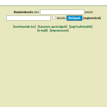
Bejelentkezés
név:
jelszó:
tárolás
[
regisztráció
]
[
turistautak.hu
] [
hasznos apróságok
] [
jogi tudnivalók
]
[
e-mail
] [
impresszum
]