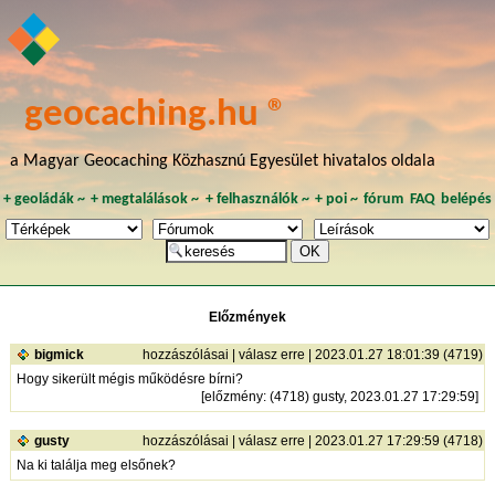
geocaching.hu ®
a Magyar Geocaching Közhasznú Egyesület hivatalos oldala
+
geoládák
~
+
megtalálások
~
+
felhasználók
~
+
poi
~
fórum
FAQ
belépés
Előzmények
bigmick
hozzászólásai
|
válasz erre
| 2023.01.27 18:01:39 (4719)
Hogy sikerült mégis működésre bírni?
[
előzmény
: (4718) gusty, 2023.01.27 17:29:59]
gusty
hozzászólásai
|
válasz erre
| 2023.01.27 17:29:59 (4718)
Na ki találja meg elsőnek?