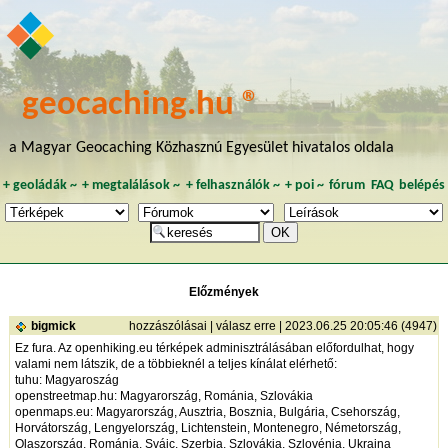
geocaching.hu ®
a Magyar Geocaching Közhasznú Egyesület hivatalos oldala
+
geoládák
~
+
megtalálások
~
+
felhasználók
~
+
poi
~
fórum
FAQ
belépés
Előzmények
bigmick
hozzászólásai
|
válasz erre
| 2023.06.25 20:05:46 (4947)
Ez fura. Az openhiking.eu térképek adminisztrálásában előfordulhat, hogy
valami nem látszik, de a többieknél a teljes kínálat elérhető:
tuhu: Magyaroszág
openstreetmap.hu: Magyarország, Románia, Szlovákia
openmaps.eu: Magyarország, Ausztria, Bosznia, Bulgária, Csehország,
Horvátország, Lengyelország, Lichtenstein, Montenegro, Németország,
Olaszország, Románia, Svájc, Szerbia, Szlovákia, Szlovénia, Ukrajna