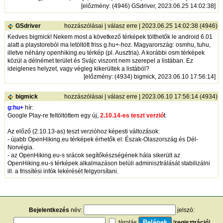
[
előzmény
: (4946) GSdriver, 2023.06.25 14:02:38]
GSdriver
hozzászólásai
|
válasz erre
| 2023.06.25 14:02:38 (4946)
Kedves bigmick! Nekem most a következő térképek tölthetők le android 6.01
alatt a playstoreból ma letöltött friss g.hu+-hoz. Magyarország: osmhu, tuhu,
illetve néhány openhiking.eu térkép (pl. Ausztria). A korábbi osm térképek
közül a délnémet terület és Svájc viszont nem szerepel a listában. Ez
ideiglenes helyzet, vagy végleg kikerültek a listából?
[
előzmény
: (4934) bigmick, 2023.06.10 17:56:14]
bigmick
hozzászólásai
|
válasz erre
| 2023.06.10 17:56:14 (4934)
g:hu+
hír:
Google Play-re feltöltöttem egy új,
2.10.14-es teszt verzió
t.
Az előző (2.10.13-as) teszt verzióhoz képesti változások:
- újabb OpenHiking.eu térképek érhetők el: Észak-Olaszország és Dél-
Norvégia.
- az OpenHiking.eu-s srácok segítőkészségének hála sikerült az
OpenHiking.eu-s térképek alkalmazáson belüli adminisztrálását stabilizálni
ill. a frissítési infók lekérését felgyorsítani.
Bejelentkezés
név:
jelszó:
tárolás
[
regisztráció
]