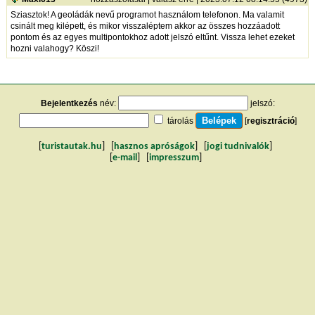
Sziasztok! A geoládák nevű programot használom telefonon. Ma valamit
csinált meg kilépett, és mikor visszaléptem akkor az összes hozzáadott
pontom és az egyes multipontokhoz adott jelszó eltűnt. Vissza lehet ezeket
hozni valahogy? Köszi!
Bejelentkezés
név:
jelszó:
tárolás
[
regisztráció
]
[
turistautak.hu
] [
hasznos apróságok
] [
jogi tudnivalók
]
[
e-mail
] [
impresszum
]