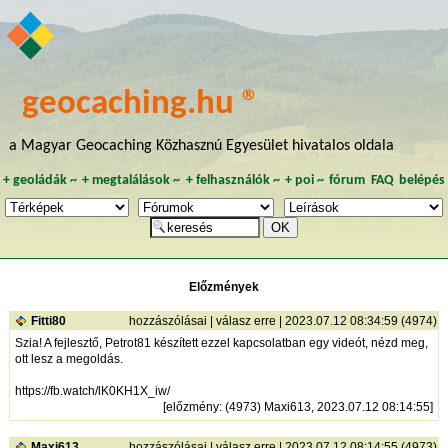
geocaching.hu ®
a Magyar Geocaching Közhasznú Egyesület hivatalos oldala
+
geoládák
~
+
megtalálások
~
+
felhasználók
~
+
poi
~
fórum
FAQ
belépés
Előzmények
Fitti80
hozzászólásai
|
válasz erre
| 2023.07.12 08:34:59 (4974)
Szia! A fejlesztő, Petrot81 készített ezzel kapcsolatban egy videót, nézd meg,
ott lesz a megoldás.
https://fb.watch/lK0KH1X_iw/
[
előzmény
: (4973) Maxi613, 2023.07.12 08:14:55]
Maxi613
hozzászólásai
|
válasz erre
| 2023.07.12 08:14:55 (4973)