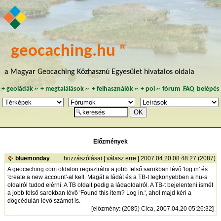
geocaching.hu ®
a Magyar Geocaching Közhasznú Egyesület hivatalos oldala
+
geoládák
~
+
megtalálások
~
+
felhasználók
~
+
poi
~
fórum
FAQ
belépés
Előzmények
bluemonday
hozzászólásai
|
válasz erre
| 2007.04.20 08:48:27 (2087)
A geocaching.com oldalon regisztrálni a jobb felső sarokban lévő 'log in' és
'create a new account'-al kell. Magát a ládát és a TB-t legkönyebben a hu-s
oldalról tudod elérni. A TB oldalt pedig a ládaoldalról. A TB-t bejelenteni ismét
a jobb felső sarokban lévő 'Found this item? Log in.', ahol majd kéri a
dögcédulán lévő számot is.
[
előzmény
: (2085) Cica, 2007.04.20 05:26:32]