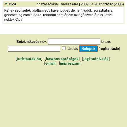
Cica
hozzászólásai
|
válasz erre
| 2007.04.20 05:26:32 (2085)
Kérlek segítsetek!találtam egy travel buget, de nem tudok regisztrálni a
geocaching.com oldalra, rohadtul nem értem az egészet!előre is köszi
nektek!Cica
Bejelentkezés
név:
jelszó:
tárolás
[
regisztráció
]
[
turistautak.hu
] [
hasznos apróságok
] [
jogi tudnivalók
]
[
e-mail
] [
impresszum
]