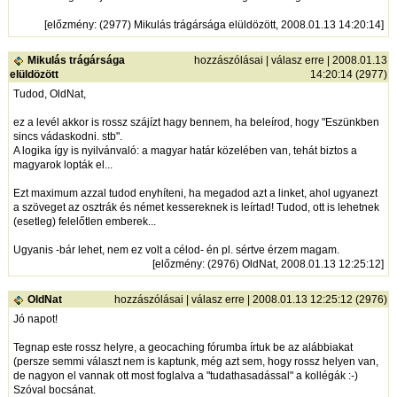
[
előzmény
: (2977) Mikulás trágársága elüldözött, 2008.01.13 14:20:14]
Mikulás trágársága
hozzászólásai
|
válasz erre
| 2008.01.13
elüldözött
14:20:14 (2977)
Tudod, OldNat,
ez a levél akkor is rossz szájízt hagy bennem, ha beleírod, hogy "Eszünkben
sincs vádaskodni. stb".
A logika így is nyilvánvaló: a magyar határ közelében van, tehát biztos a
magyarok lopták el...
Ezt maximum azzal tudod enyhíteni, ha megadod azt a linket, ahol ugyanezt
a szöveget az osztrák és német kessereknek is leírtad! Tudod, ott is lehetnek
(esetleg) felelőtlen emberek...
Ugyanis -bár lehet, nem ez volt a célod- én pl. sértve érzem magam.
[
előzmény
: (2976) OldNat, 2008.01.13 12:25:12]
OldNat
hozzászólásai
|
válasz erre
| 2008.01.13 12:25:12 (2976)
Jó napot!
Tegnap este rossz helyre, a geocaching fórumba írtuk be az alábbiakat
(persze semmi választ nem is kaptunk, még azt sem, hogy rossz helyen van,
de nagyon el vannak ott most foglalva a "tudathasadással" a kollégák :-)
Szóval bocsánat.