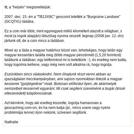
Itt, a "helyén" megismételjük:
2007. dec. 15.-én a "TB13X9C" geocoint letették a "Burgruine Landsee"
(GCQT41) ládába.
Ez a coin már több, mint egynegyed millió kilométert utazott a világban, s
most (a logok alapján) látszólag nyoma veszett: tegnap (2008 jan. 12.-én)
jártunk ott, de a coin nincs a ládában.
Mivel az a láda a magyar határhoz közel van, lehetséges, hogy talán egy
magyar kessertárs találta meg (több magyar pénzérmét (1,5,20 forintost)
találtunk a ládában; egy kétforintost mi is betettünk :-), és esetleg nem tudta,
hogy logolnia kellene, vagy még nem volt alkalma rá, hogy logolja.
Eszünkben sincs vádaskodni. Nem óhajtunk részt venni abban az
igazságtalan hecckampányban, ami sajnos nyomokban létezik a magyar
kesserek "gyüjtögetése" miatt. Biztosan előfordul ilyen, de akármelyik
nemzetbeli kessernél egyaránt. Mi csak segíteni szeretnénk a bogár (kissé
elkeseredett) tulajdonosának.
Azt kérnénk, hogy aki esetleg kiszedte, logolja hamarosan a
geocaching.com-on, és ha nem tudja (pl,. nincs usere vagy nyelvi
problémája lenne) írjon nekünk, szívesen segítünk.
Nathalie