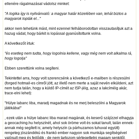
ellenére rágalmazásal vádolsz minket:
"A logika így is nyilvánvaló: a magyar határ közelében van, tehát biztos a
magyarok lopták el..."
akkor nem tehetünk mást, mint ezennel felháborodottan visszautasítjuk azt a
hazug vádat, hogy bárkit is lopással gyanúsítottunk volna.
A következőt írtuk:
"és esetleg nem tudta, hogy logolnia kellene, vagy még nem volt alkalma rá,
hogy logolja"
Ebben szerettünk volna segíteni.
Tekintettel arra, hogy volt szerencsénk a következő e-mailben is részesülni
(forged hotmail-es címről jött, az illető nem merte a saját nevén elküldeni, azt
nem tudja talán, hogy a küldő IP-címét az ISP-jéig, azaz a lakcíméig akár,
trace-elni lehet):
"Hülye labanc liba, maradj magadnak és ne merj beleszólni a Magyarok
játékába!"
, ezek után a hülye labanc liba marad magának, és keserű szájízzel elhagyja
a geocaching.hu helyszínét, ahol sok öröme volt és sokat tanult, talán ennek-
annak még segített is; amely helyszín (a párhuzamos tuhuval együtt)
rengeteg jószándékú és frankó ember nagyon sok munkája segítségével
valósult meg és fejlődik - de nem tartozom sértegettetni magam senkitől.