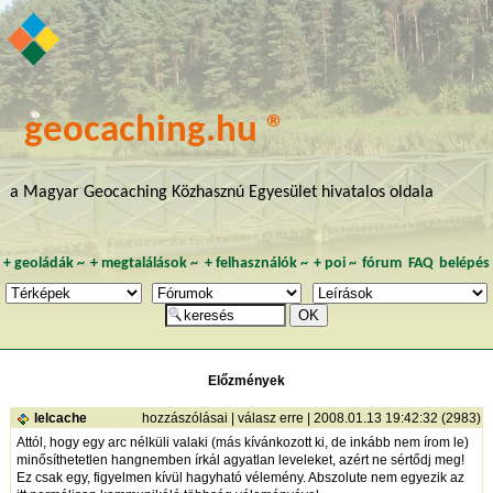
geocaching.hu ®
a Magyar Geocaching Közhasznú Egyesület hivatalos oldala
+
geoládák
~
+
megtalálások
~
+
felhasználók
~
+
poi
~
fórum
FAQ
belépés
Előzmények
lelcache
hozzászólásai
|
válasz erre
| 2008.01.13 19:42:32 (2983)
Attól, hogy egy arc nélküli valaki (más kívánkozott ki, de inkább nem írom le)
minősíthetetlen hangnemben írkál agyatlan leveleket, azért ne sértődj meg!
Ez csak egy, figyelmen kívül hagyható vélemény. Abszolute nem egyezik az