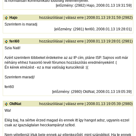
itt normálisan kommunikáló többség véleményével.
[
előzmény
: (2982) Hajo, 2008.01.13 19:31:59]
Hajo
hozzászólásai
|
válasz erre
| 2008.01.13 19:31:59 (2982)
Szerintem is maradj
[
előzmény
: (2981) feri60, 2008.01.13 19:28:01]
feri60
hozzászólásai
|
válasz erre
| 2008.01.13 19:28:01 (2981)
Szia Nati!
Azért szerintem többeket érdekelne az az IP cím, pláne ISP. Sajnos volt már
néhány ehhez hasonló levél fórumos hozzászólás eredményeként :(
Én kérek elnézést - ez a mai valóság kurucéknál :((
Szerintem maradj!
feri60
[
előzmény
: (2980) OldNat, 2008.01.13 19:05:39]
OldNat
hozzászólásai
|
válasz erre
| 2008.01.13 19:05:39 (2980)
Wa!
Elég baj, ha sértve érzed magad és ennek itt így hangot adsz, ugyanis ezzel
csak az igazságtalan hecckampányt szítod.
Nem véletlenül írtuk bele ennek az ellenkezőjét, mint szándékot. Ha te ennek