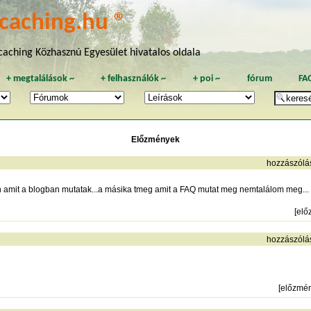
caching.hu ®
aching Közhasznú Egyesület hivatalos oldala
+
megtalálások
~
+
felhasználók
~
+
poi
~
fórum
FA
Előzmények
hozzászólá
amit a blogban mutatak...a másika tmeg amit a FAQ mutat meg nemtalálom meg...
[
elő
hozzászólá
[
előzmé