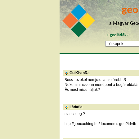
geo
a Magyar Geoc
+
geoládák
~
GulKhanRa
Bocs...ezekel nemjutottam előrébb:S...
Nekem nincs oan menüpont a bogár oldalán 
És most micsináljak?
Ládafia
ez esetleg ?
http://geocaching.hu/documents.geo?id=tb