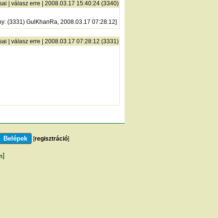
sai
|
válasz erre
| 2008.03.17 15:40:24 (3340)
ny
: (3331) GulKhanRa, 2008.03.17 07:28:12]
sai
|
válasz erre
| 2008.03.17 07:28:12 (3331)
[
regisztráció
]
m
]