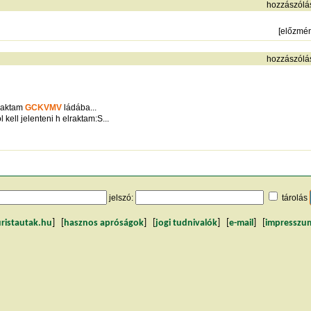
hozzászólá
[
előzmé
hozzászólá
lraktam
GCKVMV
ládába...
ell jelenteni h elraktam:S...
jelszó:
tárolás
uristautak.hu
] [
hasznos apróságok
] [
jogi tudnivalók
] [
e-mail
] [
impresszu