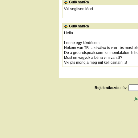
GulKhanRa
Vki segitsen lécci...
GulKhanRa
Hello
Lenne egy kérdésem...
Nekem van TB...aktiválva is van...és most e
De a groundspeak.com -on nemtalálom h hol k
Most én vagyok a béna v mivan:S?
Vki pls mondja meg mit kell csinálni:S
Bejelentkezés
név:
[
t