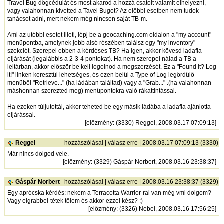
Travel Bug dögcédulát és most akarod a hozzá csatolt valamit elhelyezni,
vagy valahonnan kivetted a Tavel Bugot? Az előbbi esetben nem tudok
tanácsot adni, mert nekem még nincsen saját TB-m.
Ami az utóbbi esetet illeti, lépj be a geocaching.com oldalon a "my account"
menüpontba, amelynek jobb alsó részében találsz egy "my inventory"
szekciót. Szerepel ebben a kérdéses TB? Ha igen, akkor kövesd ladafia
eljárását (legalábbis a 2-3-4 pontokat). Ha nem szerepel nálad a TB a
leltárban, akkor először be kell logolnod a megszerzését. Ez a "Found it? Log
it!" linken keresztül lehetséges, és ezen belül a Type of Log legördülő
menüből "Retrieve..." (ha ládában találtad) vagy a "Grab..." .(ha valahonnan
máshonnan szerezted meg) menüpontokra való rákattintással.
Ha ezeken túljutottál, akkor teheted be egy másik ládába a ladafia ajánlotta
eljárással.
[
előzmény
: (3330) Reggel, 2008.03.17 07:09:13]
Reggel
hozzászólásai
|
válasz erre
| 2008.03.17 07:09:13 (3330)
Már nincs dolgod vele.
[
előzmény
: (3329) Gáspár Norbert, 2008.03.16 23:38:37]
Gáspár Norbert
hozzászólásai
|
válasz erre
| 2008.03.16 23:38:37 (3329)
Egy aprócska kérdés: nekem a Terracotta Warrior-ral van még vmi dolgom?
Vagy elgrabbel-tétek tőlem és akkor ezzel kész? :)
[
előzmény
: (3326) Nebel, 2008.03.16 17:56:25]