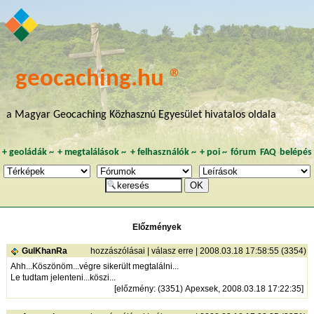
geocaching.hu ®
a Magyar Geocaching Közhasznú Egyesület hivatalos oldala
+
geoládák
~
+
megtalálások
~
+
felhasználók
~
+
poi
~
fórum
FAQ
belépés
Előzmények
GulKhanRa
hozzászólásai
|
válasz erre
| 2008.03.18 17:58:55 (3354)
Ahh...Köszönöm...végre sikerült megtalálni...
Le tudtam jelenteni...köszi...
[
előzmény
: (3351) Apexsek, 2008.03.18 17:22:35]