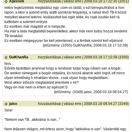
Apexsek
hozzászólásai
|
válasz erre
| 2008.03.18 17:22:35 (3351)
mikor legközelebb megtalálsz egy .com-os ládát, s ezt beregisztrálod a hon
lapon, a kkor a submit entry alatti soroknál felajánlja, a nálad lévő TB-k közül
melyiket akarod letenni, kiválasztod bal egér klikk, és csak ezután kell rá
kattintani a submint entryre.
Ez esetben már magától el is helyezte.
Ha már a láda megtaláltát bejelentetted, akkor már nem tudsz hozzá rendelni
TB lerakást.
Ez esetben mégegyszer be kell jelentened, s a fentiek szerint kell eljárnod
[
előzmény
: (3350) GulKhanRa, 2008.03.18 17:10:39]
GulKhanRa
hozzászólásai
|
válasz erre
| 2008.03.18 17:10:39 (3350)
Nos...
Előréb bjutottam anynival hogy a rendszer tudja hogy nálam van a bogár...
De amikor rámegyek a bogár oldalára, és hozzá akarok adni logot, ott nincs
olyan lehetőség h elraktam vhova...csak olyan hogy megtaláltam...
Most akkor először megtalálást jelentsek v mi?
Vagy én már nem is értem az egészet:S
[
előzmény
: (3349) jalso, 2008.03.18 08:54:27]
jalso
hozzászólásai
|
válasz erre
| 2008.03.18 08:54:27 (3349)
Szia!
"Nekem van TB...aktiválva is van..."
Nem teljesen világos, mit értesz azon, hogy "aktiválva is van". Vásároltál egy