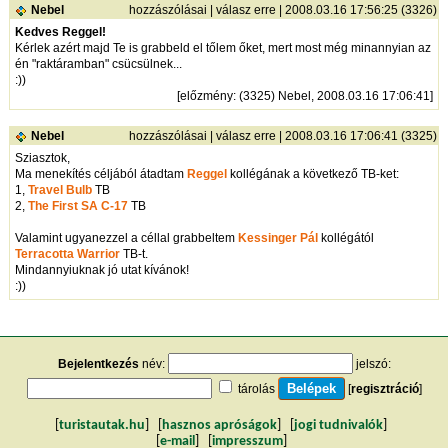
Nebel
hozzászólásai
|
válasz erre
| 2008.03.16 17:56:25 (3326)
Kedves Reggel!
Kérlek azért majd Te is grabbeld el tőlem őket, mert most még minannyian az
én "raktáramban" csücsülnek...
:))
[
előzmény
: (3325) Nebel, 2008.03.16 17:06:41]
Nebel
hozzászólásai
|
válasz erre
| 2008.03.16 17:06:41 (3325)
Sziasztok,
Ma menekítés céljából átadtam
Reggel
kollégának a következő TB-ket:
1,
Travel Bulb
TB
2,
The First SA C-17
TB
Valamint ugyanezzel a céllal grabbeltem
Kessinger Pál
kollégától
Terracotta Warrior
TB-t.
Mindannyiuknak jó utat kívánok!
:))
Bejelentkezés
név:
jelszó:
tárolás
[
regisztráció
]
[
turistautak.hu
] [
hasznos apróságok
] [
jogi tudnivalók
]
[
e-mail
] [
impresszum
]