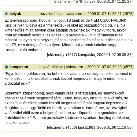
[
előzmény
: (4578) bolyak, 2009.01.07 11:25:27]
bolyak
hozzászólásai
|
válasz erre
| 2009.01.07 11:25:27 (4578)
Ez tényleg szomorú, hogy ennyi coin/TB tünik el, de NEM CSAK NÀLUNK.
Kicsit el van tulozva ez a "menekítsük ki öket az országból" dolog. Ha itt a
kimenekítés miatt, folyton csak átadjuk valakinek aki megy külfödre, akkor
pont az értelmét veszti el az egész. Èn olvastam külföldi fórumokat is és
máshol is ugyan ez a helyzet, máshol is eltünnek és máshol is több coin tünik
min TB, ez a dolog már csak ilyen. Mindenhol vannak tudatlan vagy
rosszindulatú emberek.
[
előzmény
: (4577) kompaktor, 2009.01.07 09:39:38]
kompaktor
hozzászólásai
|
válasz erre
| 2009.01.07 09:39:38 (4577)
"Egyetlen megoldás van, ha behoznak valamit az országba, akkor azonnal rá
kell mozdulni, akit érdekel, annak kézből megmutatni, majd ki innen, mert
áldozatul esik."
Szerintem szuper dolog, hogy valaki veszi a fáradságot, és "mentőakciót
szervez" az érmék megmentésére. Lehet, hogy egy kicsit buta a kérdés, de
ezt az "akit érdekel, annak kézből megmutatni" témát hogyan képzeled el?
Meghirdeted, hogy "helló emberek, van nálam x darab érme, az országból
való kivitel előtt ezen a helyen és ebben az időpontban megmutatom az
érdeklődőknek." Ezt nem provokatív kérdésnek szántam, tényleg érdekelne,
mi a koncepció.
[
előzmény
: (4556) taska1981, 2009.01.06 11:18:56]