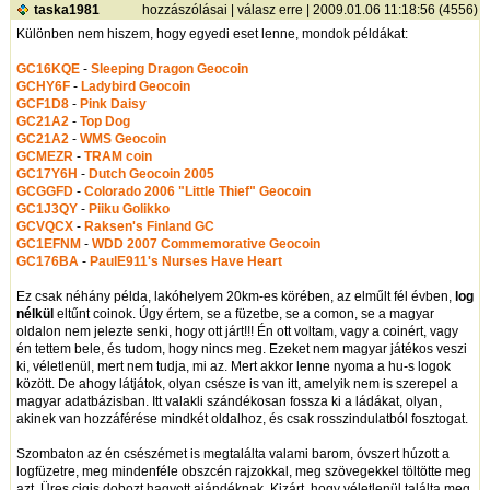
taska1981
hozzászólásai
|
válasz erre
| 2009.01.06 11:18:56 (4556)
Különben nem hiszem, hogy egyedi eset lenne, mondok példákat:
GC16KQE
-
Sleeping Dragon Geocoin
GCHY6F
-
Ladybird Geocoin
GCF1D8
-
Pink Daisy
GC21A2
-
Top Dog
GC21A2
-
WMS Geocoin
GCMEZR
-
TRAM coin
GC17Y6H
-
Dutch Geocoin 2005
GCGGFD
-
Colorado 2006 "Little Thief" Geocoin
GC1J3QY
-
Piiku Golikko
GCVQCX
-
Raksen's Finland GC
GC1EFNM
-
WDD 2007 Commemorative Geocoin
GC176BA
-
PaulE911's Nurses Have Heart
Ez csak néhány példa, lakóhelyem 20km-es körében, az elműlt fél évben,
log
nélkül
eltűnt coinok. Úgy értem, se a füzetbe, se a comon, se a magyar
oldalon nem jelezte senki, hogy ott járt!!! Én ott voltam, vagy a coinért, vagy
én tettem bele, és tudom, hogy nincs meg. Ezeket nem magyar játékos veszi
ki, véletlenül, mert nem tudja, mi az. Mert akkor lenne nyoma a hu-s logok
között. De ahogy látjátok, olyan csésze is van itt, amelyik nem is szerepel a
magyar adatbázisban. Itt valakli szándékosan fossza ki a ládákat, olyan,
akinek van hozzáférése mindkét oldalhoz, és csak rosszindulatból fosztogat.
Szombaton az én csészémet is megtalálta valami barom, óvszert húzott a
logfüzetre, meg mindenféle obszcén rajzokkal, meg szövegekkel töltötte meg
azt. Üres cigis dobozt hagyott ajándéknak. Kizárt, hogy véletlenül találta meg,