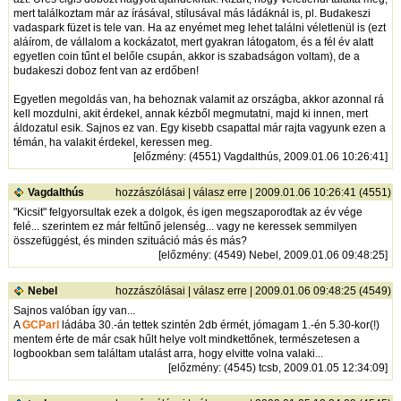
mert találkoztam már az írásával, stílusával más ládáknál is, pl. Budakeszi
vadaspark füzet is tele van. Ha az enyémet meg lehet találni véletlenül is (ezt
aláírom, de vállalom a kockázatot, mert gyakran látogatom, és a fél év alatt
egyetlen coin tűnt el belőle csupán, akkor is szabadságon voltam), de a
budakeszi doboz fent van az erdőben!
Egyetlen megoldás van, ha behoznak valamit az országba, akkor azonnal rá
kell mozdulni, akit érdekel, annak kézből megmutatni, majd ki innen, mert
áldozatul esik. Sajnos ez van. Egy kisebb csapattal már rajta vagyunk ezen a
témán, ha valakit érdekel, keressen meg.
[
előzmény
: (4551) Vagdalthús, 2009.01.06 10:26:41]
Vagdalthús
hozzászólásai
|
válasz erre
| 2009.01.06 10:26:41 (4551)
"Kicsit" felgyorsultak ezek a dolgok, és igen megszaporodtak az év vége
felé... szerintem ez már feltűnő jelenség... vagy ne keressek semmilyen
összefüggést, és minden szituáció más és más?
[
előzmény
: (4549) Nebel, 2009.01.06 09:48:25]
Nebel
hozzászólásai
|
válasz erre
| 2009.01.06 09:48:25 (4549)
Sajnos valóban így van...
A
GCParl
ládába 30.-án tettek szintén 2db érmét, jómagam 1.-én 5.30-kor(!)
mentem érte de már csak hűlt helye volt mindkettőnek, természetesen a
logbookban sem találtam utalást arra, hogy elvitte volna valaki...
[
előzmény
: (4545) tcsb, 2009.01.05 12:34:09]