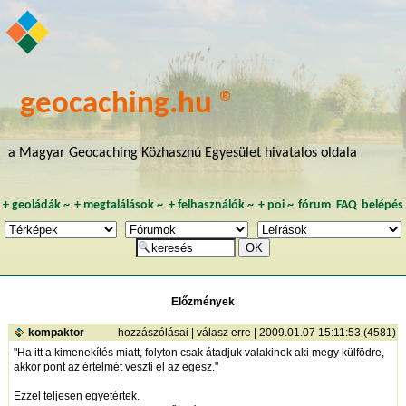
geocaching.hu ®
a Magyar Geocaching Közhasznú Egyesület hivatalos oldala
+
geoládák
~
+
megtalálások
~
+
felhasználók
~
+
poi
~
fórum
FAQ
belépés
Előzmények
kompaktor
hozzászólásai
|
válasz erre
| 2009.01.07 15:11:53 (4581)
"Ha itt a kimenekítés miatt, folyton csak átadjuk valakinek aki megy külfödre,
akkor pont az értelmét veszti el az egész."
Ezzel teljesen egyetértek.