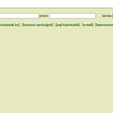
jelszó:
tárolás
uristautak.hu
] [
hasznos apróságok
] [
jogi tudnivalók
] [
e-mail
] [
impresszu