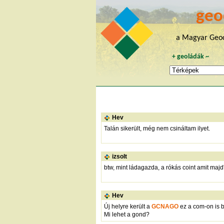
geo
a Magyar Geoc
+
geoládák
~
Hev
Talán sikerült, még nem csináltam ilyet.
izsolt
btw, mint ládagazda, a rókás coint amit majd' 
Hev
Új helyre került a
GCNAGO
ez a com-on is b
Mi lehet a gond?