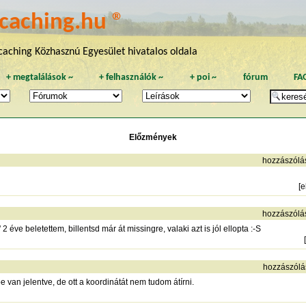
caching.hu ®
aching Közhasznú Egyesület hivatalos oldala
+
megtalálások
~
+
felhasználók
~
+
poi
~
fórum
FA
Előzmények
hozzászólá
[
e
hozzászólá
2 éve beletettem, billentsd már át missingre, valaki azt is jól ellopta :-S
[
hozzászólá
e van jelentve, de ott a koordinátát nem tudom átírni.