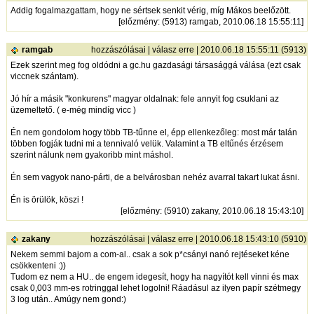
Addig fogalmazgattam, hogy ne sértsek senkit vérig, míg Mákos beelőzött.
[
előzmény
: (5913) ramgab, 2010.06.18 15:55:11]
ramgab
hozzászólásai
|
válasz erre
| 2010.06.18 15:55:11 (5913)
Ezek szerint meg fog oldódni a gc.hu gazdasági társasággá válása (ezt csak
viccnek szántam).
Jó hír a másik "konkurens" magyar oldalnak: fele annyit fog csuklani az
üzemeltető. ( e-még mindíg vicc )
Én nem gondolom hogy több TB-tűnne el, épp ellenkezőleg: most már talán
többen fogják tudni mi a tennivaló velük. Valamint a TB eltűnés érzésem
szerint nálunk nem gyakoribb mint máshol.
Én sem vagyok nano-párti, de a belvárosban nehéz avarral takart lukat ásni.
Én is örülök, köszi !
[
előzmény
: (5910) zakany, 2010.06.18 15:43:10]
zakany
hozzászólásai
|
válasz erre
| 2010.06.18 15:43:10 (5910)
Nekem semmi bajom a com-al.. csak a sok p*csányi nanó rejtéseket kéne
csökkenteni :))
Tudom ez nem a HU.. de engem idegesít, hogy ha nagyítót kell vinni és max
csak 0,003 mm-es rotringgal lehet logolni! Ráadásul az ilyen papír szétmegy
3 log után.. Amúgy nem gond:)