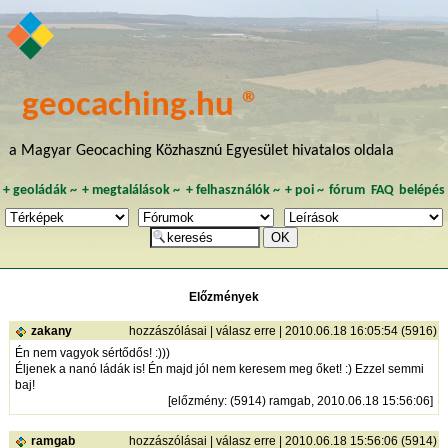
geocaching.hu ®
a Magyar Geocaching Közhasznú Egyesület hivatalos oldala
+
geoládák
~
+
megtalálások
~
+
felhasználók
~
+
poi
~
fórum
FAQ
belépés
Előzmények
zakany
hozzászólásai
|
válasz erre
| 2010.06.18 16:05:54 (5916)
Én nem vagyok sértődős! :)))
Éljenek a nanó ládák is! Én majd jól nem keresem meg őket! :) Ezzel semmi
baj!
[
előzmény
: (5914) ramgab, 2010.06.18 15:56:06]
ramgab
hozzászólásai
|
válasz erre
| 2010.06.18 15:56:06 (5914)