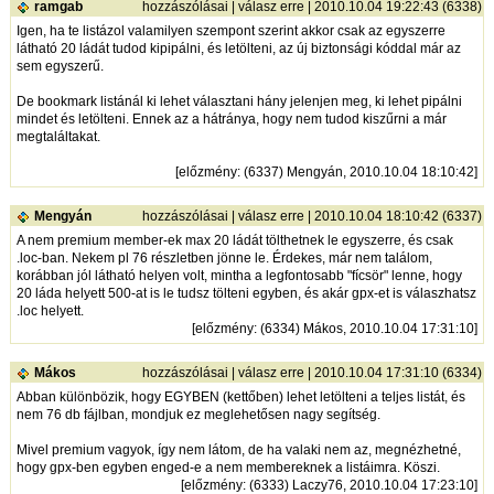
ramgab
hozzászólásai
|
válasz erre
| 2010.10.04 19:22:43 (6338)
Igen, ha te listázol valamilyen szempont szerint akkor csak az egyszerre
látható 20 ládát tudod kipipálni, és letölteni, az új biztonsági kóddal már az
sem egyszerű.
De bookmark listánál ki lehet választani hány jelenjen meg, ki lehet pipálni
mindet és letölteni. Ennek az a hátránya, hogy nem tudod kiszűrni a már
megtaláltakat.
[
előzmény
: (6337) Mengyán, 2010.10.04 18:10:42]
Mengyán
hozzászólásai
|
válasz erre
| 2010.10.04 18:10:42 (6337)
A nem premium member-ek max 20 ládát tölthetnek le egyszerre, és csak
.loc-ban. Nekem pl 76 részletben jönne le. Érdekes, már nem találom,
korábban jól látható helyen volt, mintha a legfontosabb "fícsör" lenne, hogy
20 láda helyett 500-at is le tudsz tölteni egyben, és akár gpx-et is válaszhatsz
.loc helyett.
[
előzmény
: (6334) Mákos, 2010.10.04 17:31:10]
Mákos
hozzászólásai
|
válasz erre
| 2010.10.04 17:31:10 (6334)
Abban különbözik, hogy EGYBEN (kettőben) lehet letölteni a teljes listát, és
nem 76 db fájlban, mondjuk ez meglehetősen nagy segítség.
Mivel premium vagyok, így nem látom, de ha valaki nem az, megnézhetné,
hogy gpx-ben egyben enged-e a nem membereknek a listáimra. Köszi.
[
előzmény
: (6333) Laczy76, 2010.10.04 17:23:10]