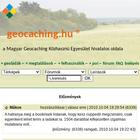
geocaching.hu ®
a Magyar Geocaching Közhasznú Egyesület hivatalos oldala
+
geoládák
~
+
megtalálások
~
+
felhasználók
~
+
poi
~
fórum
FAQ
belépés
Előzmények
Mákos
hozzászólásai
|
válasz erre
| 2010.10.04 19:29:54 (6339)
A hatranya meg a bookmark listanak, hogy kesz cuppedli megcsinalni, csak
egyenkent lehet tenni a ladakat ra. 1504 darabbal kifejezetten izgalmas
mutatvany volt...
[
előzmény
: (6338) ramgab, 2010.10.04 19:22:43]