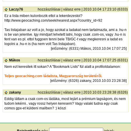
Laczy76
hozzászólásai
|
válasz erre
| 2010.10.04 17:23:10 (6333)
Ez a lista miben kulonbozik ettol a lekerdezestol?
http://www.geocaching.com/seek/nearest.aspx?country_id=92
Tas listajaban az volt a jo, hogy azokat a ladakat nem tartalmazta, ami a .hu-n
is be van jelentve. Igy mindjart lehetett latni, hogy csak .com-os, vagy .hu-n is
fent van es pl. ettol fuggoen tenni bele TB/GC-t vagy megkeresni a ladat es
logolni a .hu-n is (ha nem volt Tas listajaban).
[
előzmény
: (6331) Mákos, 2010.10.04 17:07:25]
Mákos
hozzászólásai
|
válasz erre
| 2010.10.04 17:07:25 (6331)
Nem ezt keresitek itt sokan? A "Bookmark Lists" fül alatt a profiloldalamon:
Teljes geocaching.com ládalista, Magyarország területéről.
[
előzmény
: (6326) zakany, 2010.10.03 23:28:38]
zakany
hozzászólásai
|
válasz erre
| 2010.10.03 23:28:38 (6326)
Eddig láttam a csak com-os ládáka, most lejárt a prémium tagságom, és nem
tudom lekérni.. vagy rossz helyen keresem? Vagy valaki tudna egy csak
comos gpx-et küldeni mailben? :) köszi