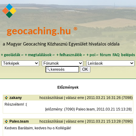
geocaching.hu ®
a Magyar Geocaching Közhasznú Egyesület hivatalos oldala
+
geoládák
~
+
megtalálások
~
+
felhasználók
~
+
poi
~
fórum
FAQ
belépés
Előzmények
zakany
hozzászólásai
|
válasz erre
| 2011.03.21 16:31:26 (7098)
Részvétem! :(
[
előzmény
: (7090) Paleo.team, 2011.03.21 15:13:28]
Paleo.team
hozzászólásai
|
válasz erre
| 2011.03.21 15:13:28 (7090)
Kedves Barátaim, kedves hu-s Kollégák!