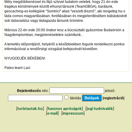
Mély megdöbbenéssel és fájó szívvel tudatom veletek, hogy 21-én este
tragikus körülmények között elhunyt társunk (TeamGBGA), barátunk,
geocaching-es kollégánk "Somlóci" alias "veszett disznó", aki rengeteg hu-s
láda comos magyarításában, fordításában és megjelenítésében bábáskodott
sok ládavadász vagy ládagazda társunk örömére.
Március 22-én este 20:00 órakor lesz a búcsúztató gyászmise Budaörsön a
Nagytemplomban, megjelenésetekre számítunk...
A temetés időpontjáról, helyéről a későbbiekben fogunk rendelkezni pontos
információval a rendőrségi vizsgálat befejezését követően.
NYUGODJÉK BÉKÉBEN!
Paleo.team Laci
Bejelentkezés
név:
jelszó:
tárolás
[
regisztráció
]
[
turistautak.hu
] [
hasznos apróságok
] [
jogi tudnivalók
]
[
e-mail
] [
impresszum
]