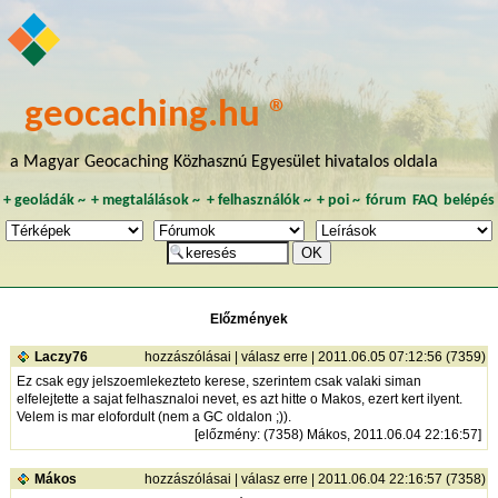
geocaching.hu ®
a Magyar Geocaching Közhasznú Egyesület hivatalos oldala
+
geoládák
~
+
megtalálások
~
+
felhasználók
~
+
poi
~
fórum
FAQ
belépés
Előzmények
Laczy76
hozzászólásai
|
válasz erre
| 2011.06.05 07:12:56 (7359)
Ez csak egy jelszoemlekezteto kerese, szerintem csak valaki siman
elfelejtette a sajat felhasznaloi nevet, es azt hitte o Makos, ezert kert ilyent.
Velem is mar elofordult (nem a GC oldalon ;)).
[
előzmény
: (7358) Mákos, 2011.06.04 22:16:57]
Mákos
hozzászólásai
|
válasz erre
| 2011.06.04 22:16:57 (7358)