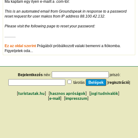
Ma kaptam egy ilyen e-mailt a .com-tól:
This is an automated email from Groundspeak in response to a password
reset request for user makos from IP address 88.100.42.132.
Please visit the following page to reset your password:
............
Ez az oldal szerint
Prágából próbálkozott valaki bemenni a fiókomba.
Figyeljetek oda...
Bejelentkezés
név:
jelszó:
tárolás
[
regisztráció
]
[
turistautak.hu
] [
hasznos apróságok
] [
jogi tudnivalók
]
[
e-mail
] [
impresszum
]