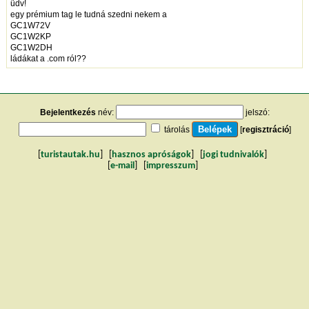
üdv!
egy prémium tag le tudná szedni nekem a
GC1W72V
GC1W2KP
GC1W2DH
ládákat a .com ról??
Bejelentkezés
név:
jelszó:
tárolás
[
regisztráció
]
[
turistautak.hu
] [
hasznos apróságok
] [
jogi tudnivalók
]
[
e-mail
] [
impresszum
]