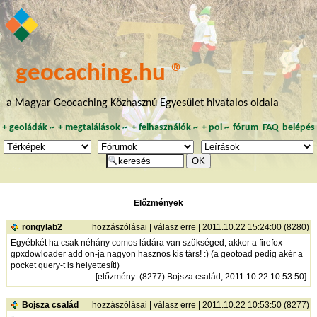
geocaching.hu ®
a Magyar Geocaching Közhasznú Egyesület hivatalos oldala
+
geoládák
~
+
megtalálások
~
+
felhasználók
~
+
poi
~
fórum
FAQ
belépés
Előzmények
rongylab2
hozzászólásai
|
válasz erre
| 2011.10.22 15:24:00 (8280)
Egyébkét ha csak néhány comos ládára van szükséged, akkor a firefox
gpxdowloader add on-ja nagyon hasznos kis társ! :) (a geotoad pedig akér a
pocket query-t is helyettesíti)
[
előzmény
: (8277) Bojsza család, 2011.10.22 10:53:50]
Bojsza család
hozzászólásai
|
válasz erre
| 2011.10.22 10:53:50 (8277)