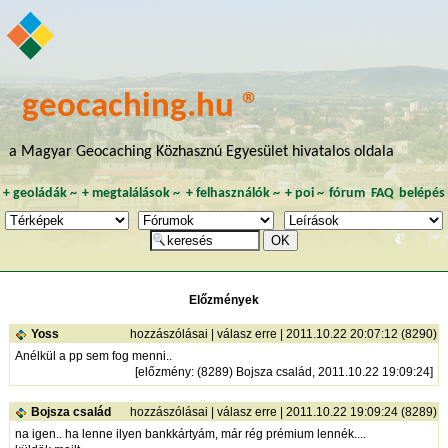
geocaching.hu ®
a Magyar Geocaching Közhasznú Egyesület hivatalos oldala
+
geoládák
~
+
megtalálások
~
+
felhasználók
~
+
poi
~
fórum
FAQ
belépés
Előzmények
Yoss
hozzászólásai
|
válasz erre
| 2011.10.22 20:07:12 (8290)
Anélkül a pp sem fog menni..
[
előzmény
: (8289) Bojsza család, 2011.10.22 19:09:24]
Bojsza család
hozzászólásai
|
válasz erre
| 2011.10.22 19:09:24 (8289)
na igen.. ha lenne ilyen bankkártyám, már rég prémium lennék....