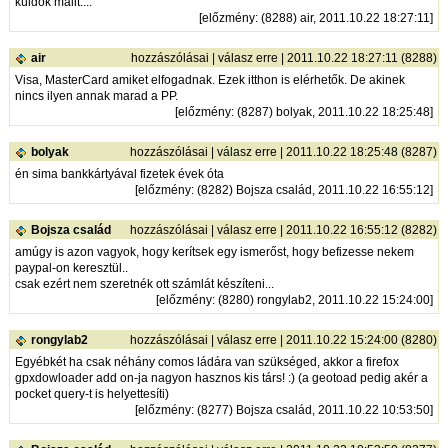
küldök mailt....
[
előzmény
: (8288) air, 2011.10.22 18:27:11]
air
hozzászólásai
|
válasz erre
| 2011.10.22 18:27:11 (8288)
Visa, MasterCard amiket elfogadnak. Ezek itthon is elérhetők. De akinek
nincs ilyen annak marad a PP.
[
előzmény
: (8287) bolyak, 2011.10.22 18:25:48]
bolyak
hozzászólásai
|
válasz erre
| 2011.10.22 18:25:48 (8287)
én sima bankkártyával fizetek évek óta
[
előzmény
: (8282) Bojsza család, 2011.10.22 16:55:12]
Bojsza család
hozzászólásai
|
válasz erre
| 2011.10.22 16:55:12 (8282)
amúgy is azon vagyok, hogy kerítsek egy ismerőst, hogy befizesse nekem
paypal-on keresztül..
csak ezért nem szeretnék ott számlát készíteni...
[
előzmény
: (8280) rongylab2, 2011.10.22 15:24:00]
rongylab2
hozzászólásai
|
válasz erre
| 2011.10.22 15:24:00 (8280)
Egyébkét ha csak néhány comos ládára van szükséged, akkor a firefox
gpxdowloader add on-ja nagyon hasznos kis társ! :) (a geotoad pedig akér a
pocket query-t is helyettesíti)
[
előzmény
: (8277) Bojsza család, 2011.10.22 10:53:50]