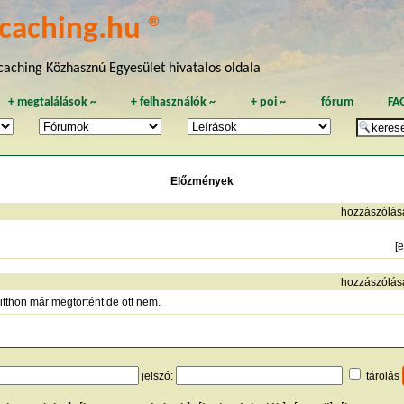
caching.hu ®
aching Közhasznú Egyesület hivatalos oldala
+
megtalálások
~
+
felhasználók
~
+
poi
~
fórum
FA
Előzmények
hozzászólás
[
e
hozzászólás
tthon már megtörtént de ott nem.
jelszó:
tárolás