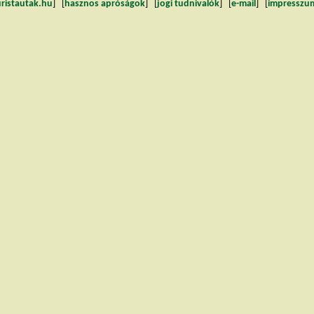
uristautak.hu
] [
hasznos apróságok
] [
jogi tudnivalók
] [
e-mail
] [
impresszu