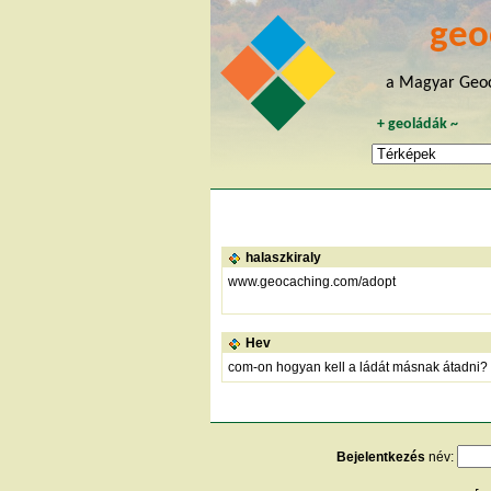
geo
a Magyar Geoc
+
geoládák
~
halaszkiraly
www.geocaching.com/adopt
Hev
com-on hogyan kell a ládát másnak átadni? i
Bejelentkezés
név: