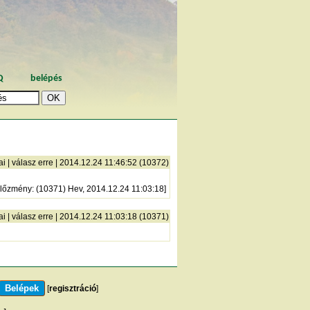
Q
belépés
ai
|
válasz erre
| 2014.12.24 11:46:52 (10372)
lőzmény
: (10371) Hev, 2014.12.24 11:03:18]
ai
|
válasz erre
| 2014.12.24 11:03:18 (10371)
[
regisztráció
]