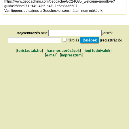
https://www.geocaching.com/geocache/GC24Q85_welcome-goodbye?
guid=958be971-f149-4fe6-b4f8-1e5cf8aa6507
Van tippem, de sajnos a Geochecker.com. nálam nem működik.
Bejelentkezés
név:
jelszó:
tárolás
[
regisztráció
]
[
turistautak.hu
] [
hasznos apróságok
] [
jogi tudnivalók
]
[
e-mail
] [
impresszum
]