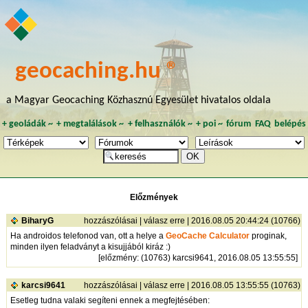
geocaching.hu ®
a Magyar Geocaching Közhasznú Egyesület hivatalos oldala
+
geoládák
~
+
megtalálások
~
+
felhasználók
~
+
poi
~
fórum
FAQ
belépés
Előzmények
BiharyG
hozzászólásai
|
válasz erre
| 2016.08.05 20:44:24 (10766)
Ha androidos telefonod van, ott a helye a
GeoCache Calculator
proginak,
minden ilyen feladványt a kisujjából kiráz :)
[
előzmény
: (10763) karcsi9641, 2016.08.05 13:55:55]
karcsi9641
hozzászólásai
|
válasz erre
| 2016.08.05 13:55:55 (10763)
Esetleg tudna valaki segíteni ennek a megfejtésében: