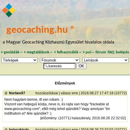
geocaching.hu ®
a Magyar Geocaching Közhasznú Egyesület hivatalos oldala
+
geoládák
~
+
megtalálások
~
+
felhasználók
~
+
poi
~
fórum
FAQ
belépés
Előzmények
Norbee97
hozzászólásai
|
válasz erre
| 2016.08.27 17:47:18 (10772)
Nem hagytam benne, itt van nálam. :)
Viszont van hatjegyű kódja, neve is, és rajta van hogy "trackable at
www.geocaching.com", ettől még lehet ajándék? Vagy amolyan "én
indíthatom el"-féle ajándék? :)
[
előzmény
: (10771) halaszkiraly, 2016.08.26 22:32:02]
halaszkiraly
hozzászólásai
|
válasz erre
| 2016.08.26 22:32:02 (10771)