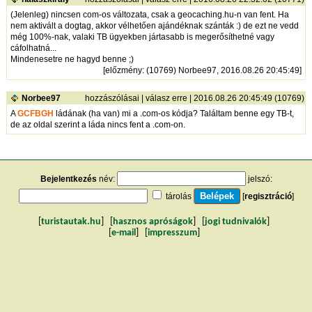
(Jelenleg) nincsen com-os változata, csak a geocaching.hu-n van fent. Ha
nem aktivált a dogtag, akkor vélhetően ajándéknak szánták :) de ezt ne vedd
még 100%-nak, valaki TB ügyekben jártasabb is megerősíthetné vagy
cáfolhatná...
Mindenesetre ne hagyd benne ;)
[
előzmény
: (10769) Norbee97, 2016.08.26 20:45:49]
Norbee97
hozzászólásai
|
válasz erre
| 2016.08.26 20:45:49 (10769)
A
GCFBGH
ládának (ha van) mi a .com-os kódja? Találtam benne egy TB-t,
de az oldal szerint a láda nincs fent a .com-on.
Bejelentkezés
név:
jelszó:
tárolás
[
regisztráció
]
[
turistautak.hu
] [
hasznos apróságok
] [
jogi tudnivalók
]
[
e-mail
] [
impresszum
]