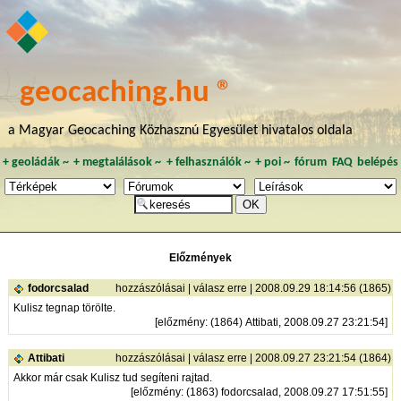
geocaching.hu ®
a Magyar Geocaching Közhasznú Egyesület hivatalos oldala
+
geoládák
~
+
megtalálások
~
+
felhasználók
~
+
poi
~
fórum
FAQ
belépés
Előzmények
fodorcsalad
hozzászólásai
|
válasz erre
| 2008.09.29 18:14:56 (1865)
Kulisz tegnap törölte.
[
előzmény
: (1864) Attibati, 2008.09.27 23:21:54]
Attibati
hozzászólásai
|
válasz erre
| 2008.09.27 23:21:54 (1864)
Akkor már csak Kulisz tud segíteni rajtad.
[
előzmény
: (1863) fodorcsalad, 2008.09.27 17:51:55]