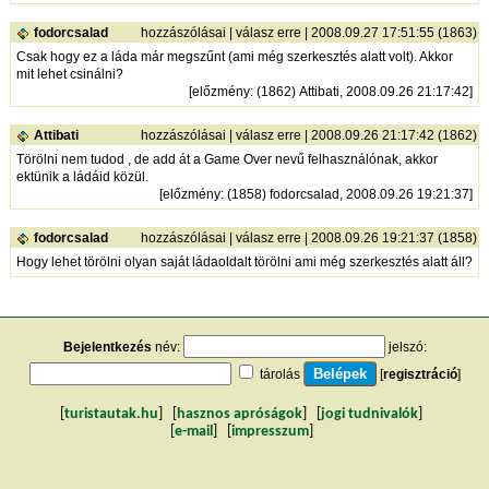
fodorcsalad
hozzászólásai
|
válasz erre
| 2008.09.27 17:51:55 (1863)
Csak hogy ez a láda már megszűnt (ami még szerkesztés alatt volt). Akkor
mit lehet csinálni?
[
előzmény
: (1862) Attibati, 2008.09.26 21:17:42]
Attibati
hozzászólásai
|
válasz erre
| 2008.09.26 21:17:42 (1862)
Törölni nem tudod , de add át a Game Over nevű felhasználónak, akkor
ektünik a ládáid közül.
[
előzmény
: (1858) fodorcsalad, 2008.09.26 19:21:37]
fodorcsalad
hozzászólásai
|
válasz erre
| 2008.09.26 19:21:37 (1858)
Hogy lehet törölni olyan saját ládaoldalt törölni ami még szerkesztés alatt áll?
Bejelentkezés
név:
jelszó:
tárolás
[
regisztráció
]
[
turistautak.hu
] [
hasznos apróságok
] [
jogi tudnivalók
]
[
e-mail
] [
impresszum
]