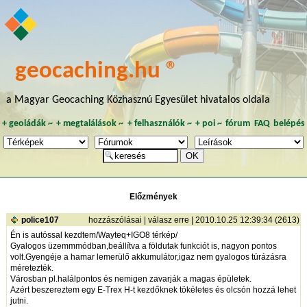
geocaching.hu ®
a Magyar Geocaching Közhasznú Egyesület hivatalos oldala
+
geoládák
~
+
megtalálások
~
+
felhasználók
~
+
poi
~
fórum
FAQ
belépés
Előzmények
police107
hozzászólásai
|
válasz erre
| 2010.10.25 12:39:34 (2613)
Én is autóssal kezdtem/Wayteq+IGO8 térkép/
Gyalogos üzemmmódban,beállítva a földutak funkciót is, nagyon pontos
volt.Gyengéje a hamar lemerülő akkumulátor,igaz nem gyalogos túrázásra
méretezték.
Városban pl.halálpontos és nemigen zavarják a magas épületek.
Azért beszereztem egy E-Trex H-t kezdőknek tökéletes és olcsón hozzá lehet
jutni.