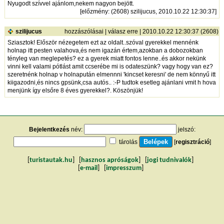
Nyugodt szívvel ajánlom,nekem nagyon bejött.
[
előzmény
: (2608) szilijucus, 2010.10.22 12:30:37]
szilijucus
hozzászólásai
|
válasz erre
| 2010.10.22 12:30:37 (2608)
Sziasztok! Először nézegetem ezt az oldalt..szóval gyerekkel mennénk
holnap itt pesten valahova,és nem igazán értem,azokban a dobozokban
tényleg van meglepetés? ez a gyerek miatt fontos lenne..és akkor nekünk
vinni kell valami pótlást amit ccserébe mi is odateszünk? vagy hogy van ez?
szeretnénk holnap v holnapután elmennni 'kincset keresni' de nem könnyű itt
kiigazodni,és nincs gpsünk,csa autós.. :-P tudtok esetleg ajánlani vmit h hova
menjünk így elsőre 8 éves gyerekkel?. Köszönjük!
Bejelentkezés
név:
jelszó:
tárolás
[
regisztráció
]
[
turistautak.hu
] [
hasznos apróságok
] [
jogi tudnivalók
]
[
e-mail
] [
impresszum
]