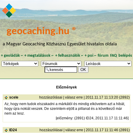
geocaching.hu ®
a Magyar Geocaching Közhasznú Egyesület hivatalos oldala
+
geoládák
~
+
megtalálások
~
+
felhasználók
~
+
poi
~
fórum
FAQ
belépés
Előzmények
scele
hozzászólásai
|
válasz erre
| 2011.11.17 11:13:20 (2892)
Az, hogy nem tudok elszakadni a márkától és mindig elkövetem azt a hibát,
hogy újra nokiát veszek. De szerintem eljött a pillanat és a következő már
nem az lesz.
[
előzmény
: (2891) ID24, 2011.11.17 11:11:46]
ID24
hozzászólásai
|
válasz erre
| 2011.11.17 11:11:46 (2891)