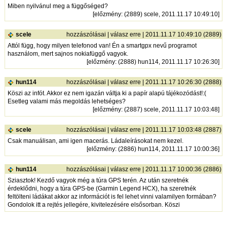
Miben nyilvánul meg a függőséged?
[
előzmény
: (2889) scele, 2011.11.17 10:49:10]
scele
hozzászólásai
|
válasz erre
| 2011.11.17 10:49:10 (2889)
Attól függ, hogy milyen telefonod van! Én a smartgpx nevű programot
használom, mert sajnos nokiafüggő vagyok.
[
előzmény
: (2888) hun114, 2011.11.17 10:26:30]
hun114
hozzászólásai
|
válasz erre
| 2011.11.17 10:26:30 (2888)
Köszi az infót. Akkor ez nem igazán váltja ki a papír alapú tájékozódást!:(
Esetleg valami más megoldás lehetséges?
[
előzmény
: (2887) scele, 2011.11.17 10:03:48]
scele
hozzászólásai
|
válasz erre
| 2011.11.17 10:03:48 (2887)
Csak manuálisan, ami igen macerás. Ládaleírásokat nem kezel.
[
előzmény
: (2886) hun114, 2011.11.17 10:00:36]
hun114
hozzászólásai
|
válasz erre
| 2011.11.17 10:00:36 (2886)
Sziasztok! Kezdő vagyok még a túra GPS terén. Az után szeretnék
érdeklődni, hogy a túra GPS-be (Garmin Legend HCX), ha szeretnék
feltölteni ládákat akkor az információt is fel lehet vinni valamilyen formában?
Gondolok itt a rejtés jellegére, kivitelezésére elsősorban. Köszi