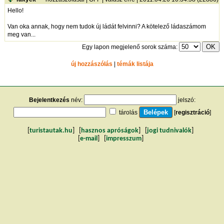
Hello!
Van oka annak, hogy nem tudok új ládát felvinni? A kötelező ládaszámom
meg van...
Egy lapon megjelenő sorok száma:
új hozzászólás
|
témák listája
Bejelentkezés
név:
jelszó:
tárolás
[
regisztráció
]
[
turistautak.hu
] [
hasznos apróságok
] [
jogi tudnivalók
]
[
e-mail
] [
impresszum
]