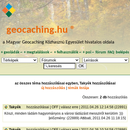
geocaching.hu ®
a Magyar Geocaching Közhasznú Egyesület hivatalos oldala
+
geoládák
~
+
megtalálások
~
+
felhasználók
~
+
poi
~
fórum
FAQ
belépés
az összes téma hozzászólásai egyben, Takyék hozzászólásai
új hozzászólás
|
témák listája
Összesen:
2 db
hozzászólás
Takyék
hozzászólásai
|
OFF
|
válasz erre
| 2011.04.26 12:14:58 (22891)
Köszi, minden ládám hagyományos a városi ládázást messziről kerülöm :)))
[
előzmény
: (22889) Attibati, 2011.04.26 11:18:15]
Takyék
hozzászólásai
|
OFF
|
válasz erre
| 2011.04.26 10:34:58 (22886)