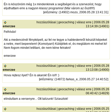
Én is köszönöm még 1x mindenkinek a segítséget és a szervezést, hogy
eljuthattam erre a nagyon klassz programra! (Már várom az őszit!!!!)
[
előzmény
: (14902) mozo, 2006.05.28 13:41:31]
hozzászólásai
|
geocaching
|
válasz erre
| 2006.05.28
emerzee
13:14:39 (14901)
Felhívás!
Aki a medencénél fényképelt, az fel ne tegye a habtestemről készült képeket
a netre, mert beperelem! (Komolyan!) Küldjétek el, és meglátom mi mehet ki!
Nem fogom mindet letiltani, de nem kéne felrakni!
emerzee
hozzászólásai
|
geocaching
|
válasz erre
| 2006.05.28
emerzee
13:13:08 (14900)
Hova rejtesz ilyet? Én is akarok! Én is!!! :)
[
előzmény
: (14872) farkas_e, 2006.05.27 14:40:52]
hozzászólásai
|
geocaching
|
válasz erre
| 2006.05.26
emerzee
06:40:42 (14829)
elindultam a versenyre... Ott talizunk! Sziasztok!
hozzászólásai
|
geocaching
|
válasz erre
| 2006.05.25