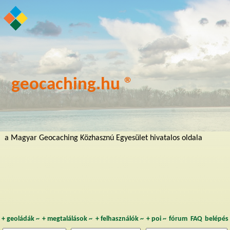
geocaching.hu ®
a Magyar Geocaching Közhasznú Egyesület hivatalos oldala
+
geoládák
~
+
megtalálások
~
+
felhasználók
~
+
poi
~
fórum
FAQ
belépés