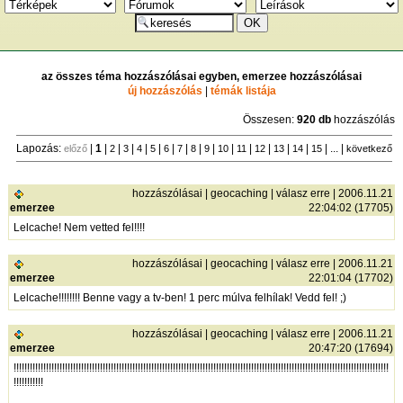
az összes téma hozzászólásai egyben, emerzee hozzászólásai
új hozzászólás
|
témák listája
Összesen:
920 db
hozzászólás
Lapozás:
|
1
|
|
|
|
|
|
|
|
|
|
|
|
|
|
| ... |
előző
2
3
4
5
6
7
8
9
10
11
12
13
14
15
következő
hozzászólásai
|
geocaching
|
válasz erre
| 2006.11.21
emerzee
22:04:02 (17705)
Lelcache! Nem vetted fel!!!!
hozzászólásai
|
geocaching
|
válasz erre
| 2006.11.21
emerzee
22:01:04 (17702)
Lelcache!!!!!!!! Benne vagy a tv-ben! 1 perc múlva felhílak! Vedd fel! ;)
hozzászólásai
|
geocaching
|
válasz erre
| 2006.11.21
emerzee
20:47:20 (17694)
!!!!!!!!!!!!!!!!!!!!!!!!!!!!!!!!!!!!!!!!!!!!!!!!!!!!!!!!!!!!!!!!!!!!!!!!!!!!!!!!!!!!!!!!!!!!!!!!!!!!!!!!!!!!!!!!!!!!!!!!!!!!!!!!!!!!!!!!!!!
!!!!!!!!!!!