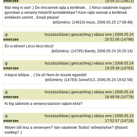
emerzee
19:54:33 (14813)
Már meg is van! ;) De nincsenek rajta a kerítések... :( Nincs valakinek nagyon
gyorsban a verseny helyéről turistatérképe? Azon rajta vannak a kerítések
emlékeim szerint... Email please!
[
előzmény
: (14810) mozo, 2006.05.25 17:08:48]
hozzászólásai
|
geocaching
|
válasz erre
| 2006.05.24
emerzee
20:51:06 (14796)
Én is kérem! Lécci-lécci-lécci!
[
előzmény
: (14795) Bandy, 2006.05.24 20:20:14]
hozzászólásai
|
geocaching
|
válasz erre
| 2006.05.24
emerzee
19:29:38 (14793)
A kajcsi lefújva... :( De jó! Nem én leszek egyedül!
[
előzmény
: (14783) Junior013, 2006.05.24 19:02:58]
hozzászólásai
|
geocaching
|
válasz erre
| 2006.05.24
emerzee
18:48:58 (14779)
Ki fog sátorolni a verseny bázison rajtam kívül?
hozzászólásai
|
geocaching
|
válasz erre
| 2006.05.23
emerzee
17:52:57 (14718)
Milyen idő lesz a versenyen? Van valakinek "biztos" előrejelzése? @david
esetleg? ;)