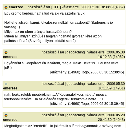
emerzee
hozzászólásai
|
OFF
|
válasz erre
| 2006.05.30 18:38:19 (4857)
Egy csomó kérdés, hátha tud valaki válaszolni rájuk:
Hol lehet olcsón kapni, folyatószer nélküli forrasztóónt? (Bádogos is jó
valszeg...)
Milyen az ón-ólom arány a forrasztóónban?
Miben áll, milyen színű, és hogyan hozható gyorsan létre az ón
patinásodása? (Sav-lúg-milyen oxidáló szer?)
hozzászólásai
|
geocaching
|
válasz erre
| 2006.05.30
emerzee
16:12:33 (14962)
Egyébként a Geopárdot én is várom, meg a Trekk Eleket is... Fel lesz véve
jól! ;)
[
előzmény
: (14960) Togo, 2006.05.30 15:39:45]
hozzászólásai
|
geocaching
|
válasz erre
| 2006.05.30
emerzee
16:11:59 (14961)
nah, legközelebb megörökítem... A "Kocsmától kocsmáig..." megvan
telefonnal felvéve. Ha az előadók engedik, felrakom a netre... :D
[
előzmény
: (14960) Togo, 2006.05.30 15:39:45]
hozzászólásai
|
geocaching
|
válasz erre
| 2006.05.29
emerzee
20:41:30 (14943)
Meghallgattam az "eredetit". Ha jól rémlik a fáradt agyamnak, a szöveg nem