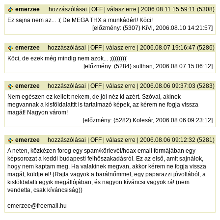
emerzee
hozzászólásai
|
OFF
|
válasz erre
| 2006.08.11 15:59:11 (5308)
Ez sajna nem az... :( De MEGA THX a munkádért! Köci!
[
előzmény
: (5307) KiVi, 2006.08.10 14:21:57]
emerzee
hozzászólásai
|
OFF
|
válasz erre
| 2006.08.07 19:16:47 (5286)
Köci, de ezek még mindig nem azok... ;((((((((
[
előzmény
: (5284) sulthan, 2006.08.07 15:06:12]
emerzee
hozzászólásai
|
OFF
|
válasz erre
| 2006.08.06 09:37:03 (5283)
Nem egészen ez kellett nekem, de jól néz ki azért. Szóval, akinek
megvannak a kisföldalattit is tartalmazó képek, az kérem ne fogja vissza
magát! Nagyon várom!
[
előzmény
: (5282) Kolesár, 2006.08.06 09:23:12]
emerzee
hozzászólásai
|
OFF
|
válasz erre
| 2006.08.06 09:12:32 (5281)
A neten, közkézen forog egy spam/körlevél/hoax email formájában egy
képsorozat a keddi budapesti felhőszakadásról. Ez az első, amit sajnálok,
hogy nem kaptam meg. Ha valakinek megvan, akkor kérem ne fogja vissza
magát, küldje el! (Rajta vagyok a barátnőmmel, egy paparazzi jóvoltából, a
kisföldalatti egyik megállójában, és nagyon kíváncsi vagyok rá! (nem
vendetta, csak kíváncsiság))
emerzee@freemail.hu