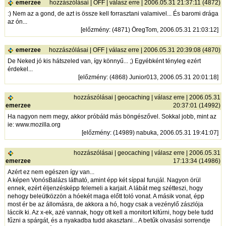
emerzee
hozzászólásai
|
OFF
|
válasz erre
| 2006.05.31 21:37:11 (4872)
:) Nem az a gond, de azt is össze kell forrasztani valamivel... És baromi drága
az ón...
[
előzmény
: (4871) ÖregTom, 2006.05.31 21:03:12]
emerzee
hozzászólásai
|
OFF
|
válasz erre
| 2006.05.31 20:39:08 (4870)
De Neked jó kis hátszeled van, így könnyű... ;) Egyébként tényleg ezért
érdekel...
[
előzmény
: (4868) Junior013, 2006.05.31 20:01:18]
hozzászólásai
|
geocaching
|
válasz erre
| 2006.05.31
emerzee
20:37:01 (14992)
Ha nagyon nem megy, akkor próbáld más böngészővel. Sokkal jobb, mint az
ie: www.mozilla.org
[
előzmény
: (14989) nabuka, 2006.05.31 19:41:07]
hozzászólásai
|
geocaching
|
válasz erre
| 2006.05.31
emerzee
17:13:34 (14986)
Azért ez nem egészen így van...
A képen VonósBalázs látható, amint épp két síppal furujál. Nagyon örül
ennek, ezért éljenzésképp felemeli a karjait. A lábát meg szétteszi, hogy
nehogy beleütközzön a hóekét maga előtt toló vonat. A másik vonat, épp
most ér be az állomásra, de akkora a hó, hogy csak a vezénylő zászlója
láccik ki. Az x-ek, azé vannak, hogy ott kell a monitort kifúrni, hogy bele tudd
fűzni a spárgát, és a nyakadba tudd akasztani... A betűk olvasási sorrendje