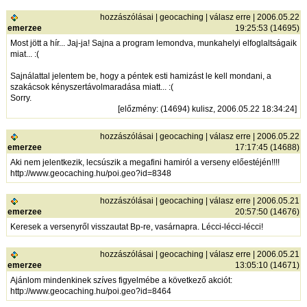
hozzászólásai
|
geocaching
|
válasz erre
| 2006.05.22
emerzee
19:25:53 (14695)
Most jött a hír... Jaj-ja! Sajna a program lemondva, munkahelyi elfoglaltságaik
miat... :(
Sajnálattal jelentem be, hogy a péntek esti hamizást le kell mondani, a
szakácsok kényszertávolmaradása miatt... :(
Sorry.
[
előzmény
: (14694) kulisz, 2006.05.22 18:34:24]
hozzászólásai
|
geocaching
|
válasz erre
| 2006.05.22
emerzee
17:17:45 (14688)
Aki nem jelentkezik, lecsúszik a megafini hamiról a verseny előestéjén!!!!
http://www.geocaching.hu/poi.geo?id=8348
hozzászólásai
|
geocaching
|
válasz erre
| 2006.05.21
emerzee
20:57:50 (14676)
Keresek a versenyről visszautat Bp-re, vasárnapra. Lécci-lécci-lécci!
hozzászólásai
|
geocaching
|
válasz erre
| 2006.05.21
emerzee
13:05:10 (14671)
Ajánlom mindenkinek szíves figyelmébe a következő akciót:
http://www.geocaching.hu/poi.geo?id=8464