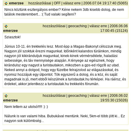
emerzee
hozzászólásai
|
OFF
|
válasz erre
| 2006.07.04 19:17:40 (5065)
Nincs köztünk esztergályos ember? Kéne nekem 3db kisebb dolog, de nem
találok mesterembert... :( Tud valaki segíteni?
hozzászólásai
|
geocaching
|
válasz erre
| 2006.06.06
emerzee
17:00:45 (15124)
Sziasztok!
Június 10-11. én trekkelés lesz. Most épp a Magas-Bakonyt célozzuk meg.
Nagyon jól szoktuk érezni magunkat. Időnként kalandos túráinkon, mindíg
nagyon jól kikiránduljuk magunkat, kinek-kinek vérmérséklete, haladási
sebessége, és táv mennyisége alapján. A lényege az egésznek, hogy
kirándulsz egy nagyot a turistautakon, mikozben a gps-ed rögzíti az utad.
Neked annyi a dolgod, hogy egy füzetbe felrajzolod az elágazásokat, és
nyomsz hozzájuk egy útpontot. Tök egyszerű a dolog, és a köz, és saját
magadnak is jó, mert ebből készülnek a turistautak.hu térképei. Ha ráérsz, és
érdekel, akkor jelentkezz a turistautak.hu trekkelés fórumán.
hozzászólásai
|
geocaching
|
válasz erre
| 2006.06.02
emerzee
19:55:30 (15026)
Nem lettem az utolsó!!!!! :) :)
Nálunk is van valami hiba. Bubukával mentünk. Neki, 5km-el több jött ki... Ez
nagyon sok külömbség...