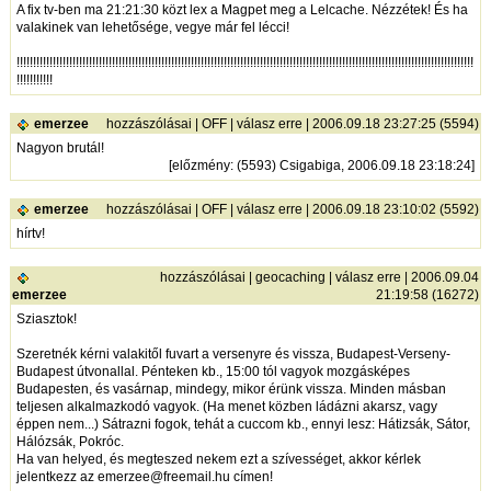
A fix tv-ben ma 21:21:30 közt lex a Magpet meg a Lelcache. Nézzétek! És ha
valakinek van lehetősége, vegye már fel lécci!
!!!!!!!!!!!!!!!!!!!!!!!!!!!!!!!!!!!!!!!!!!!!!!!!!!!!!!!!!!!!!!!!!!!!!!!!!!!!!!!!!!!!!!!!!!!!!!!!!!!!!!!!!!!!!!!!!!!!!!!!!!!!!!!!!!!!!!!!!!!
!!!!!!!!!!!
emerzee
hozzászólásai
|
OFF
|
válasz erre
| 2006.09.18 23:27:25 (5594)
Nagyon brutál!
[
előzmény
: (5593) Csigabiga, 2006.09.18 23:18:24]
emerzee
hozzászólásai
|
OFF
|
válasz erre
| 2006.09.18 23:10:02 (5592)
hírtv!
hozzászólásai
|
geocaching
|
válasz erre
| 2006.09.04
emerzee
21:19:58 (16272)
Sziasztok!
Szeretnék kérni valakitől fuvart a versenyre és vissza, Budapest-Verseny-
Budapest útvonallal. Pénteken kb., 15:00 tól vagyok mozgásképes
Budapesten, és vasárnap, mindegy, mikor érünk vissza. Minden másban
teljesen alkalmazkodó vagyok. (Ha menet közben ládázni akarsz, vagy
éppen nem...) Sátrazni fogok, tehát a cuccom kb., ennyi lesz: Hátizsák, Sátor,
Hálózsák, Pokróc.
Ha van helyed, és megteszed nekem ezt a szívességet, akkor kérlek
jelentkezz az emerzee@freemail.hu címen!