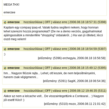
MEGA THX!
emerzee
emerzee
hozzászólásai
|
OFF
|
válasz erre
| 2006.08.18 18:57:31 (5398)
Kaptam egy compaq ipaq-et. Valaki tudna segíteni nekem, hogy honnan
lehet szerezni hozzá programokat? (De ne a demo verziós, gagyihalmokat
ajálngassátok a mindenféle "shoppíng" oldalakról...) Ha van jó ötleted, lécci
oszd meg velem!
emerzee
hozzászólásai
|
OFF
|
válasz erre
| 2006.08.18 18:54:59 (5397)
:)
[
előzmény
: (5396) erchegyia, 2006.08.18 16:56:58]
emerzee
hozzászólásai
|
OFF
|
válasz erre
| 2006.08.18 15:49:12 (5395)
hm.... Nagyon filózok rajta... Lehet, ott leszek, de nem teljesítményelni,
hanem csak végigmenni...
[
előzmény
: (5391) SagiK, 2006.08.18 06:54:36]
emerzee
hozzászólásai
|
OFF
|
válasz erre
| 2006.08.12 19:46:35 (5311)
Akkor az nem a lelcache volt... De visszaintegettünk a Contearal... :) Nagyon
jól esett! Köci! :)
[
előzmény
: (5310) mozo, 2006.08.11 21:01:42]