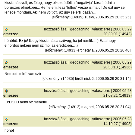
kicsit más volt, és főleg, hogy elkezdődött a "negatívja" készülődni a
borgőzös elmékben... Remélem, lesz "fullos" verzió is majd! De ezt úgy se
lehet elmondani. Aki nem volt ott, az úgy se érti igazán...
[
előzmény
: (14939) Tusky, 2006.05.29 20:35:25]
hozzászólásai
|
geocaching
|
válasz erre
| 2006.05.29
emerzee
20:39:01 (14942)
höhöhö. Ez jó! Itt egy kicsit más a szöveg, ha jól rémlik... ;) Ez a hegy-
elhordós nekem nem szimpi az ereditben... ;)
[
előzmény
: (14933) erchegyia, 2006.05.29 20:20:40]
hozzászólásai
|
geocaching
|
válasz erre
| 2006.05.29
emerzee
20:33:13 (14936)
Nemtod, miről van szó...
[
előzmény
: (14935) törölt nick 6, 2006.05.29 20:31:14]
hozzászólásai
|
geocaching
|
válasz erre
| 2006.05.28
emerzee
21:07:21 (14913)
:D:D:D:D nem! Az mehet!!!
[
előzmény
: (14912) magpet, 2006.05.28 20:21:04]
hozzászólásai
|
geocaching
|
válasz erre
| 2006.05.28
emerzee
14:19:27 (14903)
höhö!