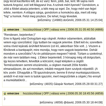
(egy kicsit kacifántos lett, de ez van): fenn, jobb, bal, lent. Mi sajna nem
tudunk Angolul, ezé lett Magyarul írva. A színek mért ilyenek? Gondolom, a
zöld a földet akarja jelenteni, a kék meg az eget. De, hogy mért van fejjel
lefele, nemtom. A világos sárga, gondolom a homokóra alja, mert ott még
"híg" a homok. Felül meg piszkos. De lehet, hogy tévedek.
[
előzmény
: (14980) doGmAI, 2006.05.31 14:25:04]
emerzee
hozzászólásai
|
OFF
|
válasz erre
| 2006.05.31 05:40:50 (4866)
"Rendesen, bejelentve:)"
Erre is figyelj oda! Dologztam egy cégnél. Amikor odamentem, aláírattak
velem egy szerződést. Úgy tudtam be vagyok jelentve. Eltelt két év, szerettem
volna rövid lejáratú árúhítelt felvenni (cd író, akkoriban 50e volt...). Viszem a
főnöknek a bankpapírt, mire mondja, hogy nem vagyok bejelentve. Dehát
mondom a szerződés? Az én példányom megven?-kérdi. Túrtam a szekrényt,
de már nem találtam meg. :( Ekkor bejelentett. 3 hónapig még ott dolgoztam,
így kezes lehettem, felvettük a kölcsönt, majd kiléptem a cégtől.
Természetesen semmi elszámolás, a cégben maradt 200e fizetés
elmaradásom, de azt mondtam, inkább megyek ilyen szutyok népektől. (A
köv. poén: Elhagyták a TB igazolványom, benne 8 évnyi munkaigazolásom,
amiből 4-et már nem is tudok igazolni, mert megszűntek a cégek.) No ennyit
a munkáltatókról...
[
előzmény
: (4835) Gáspár Norbert, 2006.05.28 00:31:27]
emerzee
hozzászólásai
|
OFF
|
válasz erre
| 2006.05.30 18:45:56 (4859)
:)
[
előzmény
: (4858) @david, 2006.05.30 18:44:08]