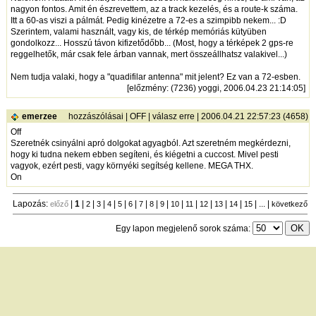
nagyon fontos. Amit én észrevettem, az a track kezelés, és a route-k száma.
Itt a 60-as viszi a pálmát. Pedig kinézetre a 72-es a szimpibb nekem... :D
Szerintem, valami használt, vagy kis, de térkép memóriás kütyüben
gondolkozz... Hosszú távon kifizetődőbb... (Most, hogy a térképek 2 gps-re
reggelhetők, már csak fele árban vannak, mert összeállhatsz valakivel...)
Nem tudja valaki, hogy a "quadifilar antenna" mit jelent? Ez van a 72-esben.
[
előzmény
: (7236) yoggi, 2006.04.23 21:14:05]
emerzee
hozzászólásai
|
OFF
|
válasz erre
| 2006.04.21 22:57:23 (4658)
Off
Szeretnék csinyálni apró dolgokat agyagból. Azt szeretném megkérdezni,
hogy ki tudna nekem ebben segíteni, és kiégetni a cuccost. Mivel pesti
vagyok, ezért pesti, vagy környéki segítség kellene. MEGA THX.
On
Lapozás:
|
1
|
|
|
|
|
|
|
|
|
|
|
|
|
|
| ... |
előző
2
3
4
5
6
7
8
9
10
11
12
13
14
15
következő
Egy lapon megjelenő sorok száma:
új hozzászólás
|
témák listája
Bejelentkezés
név:
jelszó: