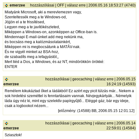
emerzee
hozzászólásai
|
OFF
|
válasz erre
| 2006.05.16 18:53:27 (4740)
Miatyánk Microsoft, aki a merevlemezen vagy,
Szenteltessék meg a te Windows-od,
Jöjjön el a te frissítésed,
Legyen meg a te javítókészleted,
Miképpen a Windows-on, azonképpen az Office-ban is.
Mindennapi E-mail-ünket add meg nekünk ma,
és bocsáss meg a kalózmásolatainkért,
Miképpen mi is megbocsátunk a MATÁV-nak.
És ne vigyél minket az BSA-hoz,
de szabadíts meg a lefagyástól,,
Mert tiéd a Dos, a Windows, és az NT, mindörökkön örökké:
ENTER
hozzászólásai
|
geocaching
|
válasz erre
| 2006.05.15
emerzee
16:24:19 (14593)
Remélem kikukáztad őket a ládákból! Ez azért egy picit túlzás már... Nekem a
sok hirdetési szeméttel is fenntartásaim vannak. Névjegykártyák... Némelyik
láda úgy néz ki, mint egy szelektív papírgyűjtő... Eléggé gáz, bár egy ideje,
csak a logbookot nézem...
[
előzmény
: (14588) BB, 2006.05.15 12:01:12]
hozzászólásai
|
geocaching
|
válasz erre
| 2006.05.14
emerzee
22:59:01 (14584)
Sziasztok!