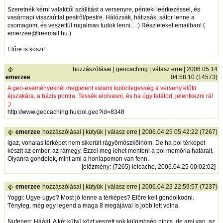
Szeretnék kérni valakitől szállítást a versenyre, pénteki leérkezéssel, és
vasárnapi visszaúttal pestről/pestre. Hálózsák, hátizsák, sátor lenne a
csomagom, és veszettül rugalmas tudok lenni... :) Részleteket emailban! (
emerzee@freemail.hu )
Előre is köszi!
hozzászólásai
|
geocaching
|
válasz erre
| 2006.05.14
emerzee
04:58:10 (14573)
A geo-eseményeknél megjelent valami különlegesség a verseny előtti
éjszakára, a bázis pontra. Tessék elolvasni, és ha úgy találod, jelentkezni rá!
;)
http://www.geocaching.hu/poi.geo?id=8348
emerzee
hozzászólásai
|
kütyük
|
válasz erre
| 2006.04.25 05:42:22 (7267)
igaz, vonalas térképet nem sikerült rágyömöszkölnöm. De ha poi térképet
készít az ember, az rámegy. Ezzel meg lehet menteni a poi memória határait.
Olyanra gondolok, mint ami a honlapomon van fenn.
[
előzmény
: (7265) lelcache, 2006.04.25 00:02:02]
emerzee
hozzászólásai
|
kütyük
|
válasz erre
| 2006.04.23 22:59:57 (7237)
Yoggi: Ugye-ugye? Most jó lenne a térképes? Előre kell gondolkodni.
Tényleg, még egy legend a maga 8 megájával is jobb lett volna.
Nufenen: Hááát. A két kütyü közt veszett sok külömbség nincs, de ami van, az