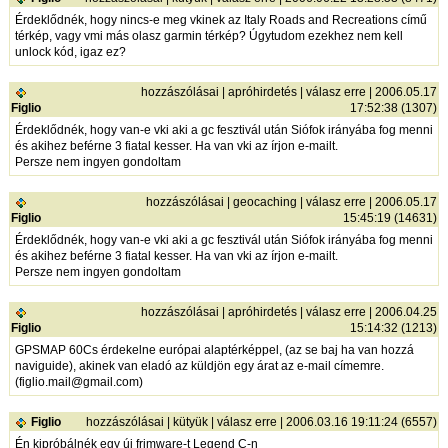
Érdeklődnék, hogy nincs-e meg vkinek az Italy Roads and Recreations című
térkép, vagy vmi más olasz garmin térkép? Úgytudom ezekhez nem kell
unlock kód, igaz ez?
hozzászólásai
|
apróhirdetés
|
válasz erre
| 2006.05.17
Figlio
17:52:38 (1307)
Érdeklődnék, hogy van-e vki aki a gc fesztivál után Siófok irányába fog menni
és akihez beférne 3 fiatal kesser. Ha van vki az írjon e-mailt.
Persze nem ingyen gondoltam
hozzászólásai
|
geocaching
|
válasz erre
| 2006.05.17
Figlio
15:45:19 (14631)
Érdeklődnék, hogy van-e vki aki a gc fesztivál után Siófok irányába fog menni
és akihez beférne 3 fiatal kesser. Ha van vki az írjon e-mailt.
Persze nem ingyen gondoltam
hozzászólásai
|
apróhirdetés
|
válasz erre
| 2006.04.25
Figlio
15:14:32 (1213)
GPSMAP 60Cs érdekelne európai alaptérképpel, (az se baj ha van hozzá
naviguide), akinek van eladó az küldjön egy árat az e-mail címemre.
(figlio.mail@gmail.com)
Figlio
hozzászólásai
|
kütyük
|
válasz erre
| 2006.03.16 19:11:24 (6557)
Én kipróbálnék egy új frimware-t Legend C-n