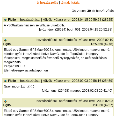
új hozzászólás
|
témák listája
Összesen:
39 db
hozzászólás
Figlio
hozzászólásai
|
kütyük
|
válasz erre
| 2008.04.15 20:59:24 (28625)
A P360asban nincsen se Wifi, se Bluetooth.
[
előzmény
: (28624) bobi_001, 2008.04.15 20:52:38]
hozzászólásai
|
apróhirdetés
|
válasz erre
| 2008.02.10
Figlio
13:50:50 (4278)
Eladó egy Garmin GPSMap 60CSx, karcmentes, USA import, magyar menü,
minden gyári tartozékával illetve NaviGuide és TopoGuide Hungary
térképekkel. Megtekinthető és átvehető Nyíregyházán, de akár szállítás is
megoldható.
Irányár: 89 E Ft
Elérhetőségek az adatlapomon
Figlio
hozzászólásai
|
kütyük
|
válasz erre
| 2008.02.03 20:56:16 (25459)
Gray Import Ltd. :):):):)
[
előzmény
: (25458) magpet, 2008.02.03 20:41:40]
hozzászólásai
|
apróhirdetés
|
válasz erre
| 2008.02.03
Figlio
11:31:30 (4257)
Eladó egy Garmin GPSMap 60CSx, karcmentes, USA import, magyar menü,
minden gyári tartozékával illetve NaviGuide és TopoGuide Hungary