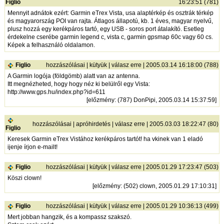
Figlio
16:23:51 (781)
Mennyit adnátok ezért: Garmin eTrex Vista, usa alaptérkép és osztrák térkép
és magyarország POI van rajta. Átlagos állapotú, kb. 1 éves, magyar nyelvű,
plusz hozzá egy kerékpáros tartó, egy USB - soros port átalakító. Esetleg
érdekelne cserébe garmin legend c, vista c, garmin gpsmap 60c vagy 60 cs.
Képek a felhasználó oldalamon.
Figlio
hozzászólásai
|
kütyük
|
válasz erre
| 2005.03.14 16:18:00 (788)
A Garmin logója (földgömb) alatt van az antenna.
Itt megnézheted, hogy hogy néz ki belülről egy Vista:
http://www.gps.hu/index.php?id=611
[
előzmény
: (787) DonPipi, 2005.03.14 15:37:59]
hozzászólásai
|
apróhirdetés
|
válasz erre
| 2005.03.03 18:22:47 (80)
Figlio
Keresek Garmin eTrex Vistához kerékpáros tartót! ha vkinek van 1 eladó
ijenje írjon e-mailt!
Figlio
hozzászólásai
|
kütyük
|
válasz erre
| 2005.01.29 17:23:47 (503)
Köszi clown!
[
előzmény
: (502) clown, 2005.01.29 17:10:31]
Figlio
hozzászólásai
|
kütyük
|
válasz erre
| 2005.01.29 10:36:13 (499)
Mert jobban hangzik, és a kompassz szakszó.