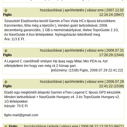
hozzászólásai
|
apróhirdetés
|
válasz erre
| 2007.12.02
Figlio
12:16:24 (3947)
Sziasztok! Eladósorba került Garmin eTrex Vista HCx típusú készülékem.
Karcmentes, fólia még a kijelzőn:), minden gyári tartozékával, 2008.
decemberig garanciális, 1 GB-s memóriakártyával, illetve TopoGuide 2.1G,
és NaviGuide 4.6os térképekkel. Nyíregyházán tekinthető meg.
Ára: 113 E Ft.
hozzászólásai
|
apróhirdetés
|
válasz erre
| 2006.07.31
Figlio
17:26:29 (1544)
A Legend C cserélhető vmilyen Hp Ipaq vagy Mitac Mio PDA-ra. Azt
elfelejtettem írni hogy van még rá 2 hónap gari.
[
előzmény
: (1538) Figlio, 2006.07.29 22:41:22]
hozzászólásai
|
apróhirdetés
|
válasz erre
| 2006.07.29
Figlio
22:41:22 (1538)
Eladó egy megkímélt állapotú Garmin eTrex Legend C típusú GPS készülék.
Minden tartozékával + NaviGuide Hungary v4. 3 és TopoGuide Hungary v2.
1G térképekkel.
Irányár: 70 E Ft
figlio.mail@gmail.com
Figlio
hozzászólásai
|
kütyük
|
válasz erre
| 2006.06.22 13:28:53 (8471)