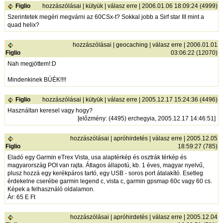
Figlio
hozzászólásai
|
kütyük
|
válasz erre
| 2006.01.06 18:09:24 (4999)
Szerintetek megéri megvárni az 60CSx-t? Sokkal jobb a Sirf star III mint a
quad helix?
hozzászólásai
|
geocaching
|
válasz erre
| 2006.01.01
Figlio
03:06:22 (12070)
Nah megjöttem!:D
Mindenkinek BÚÉK!!!!
Figlio
hozzászólásai
|
kütyük
|
válasz erre
| 2005.12.17 15:24:36 (4496)
Használtan keresel vagy hogy?
[
előzmény
: (4495) erchegyia, 2005.12.17 14:46:51]
hozzászólásai
|
apróhirdetés
|
válasz erre
| 2005.12.05
Figlio
18:59:27 (785)
Eladó egy Garmin eTrex Vista, usa alaptérkép és osztrák térkép és
magyarország POI van rajta. Átlagos állapotú, kb. 1 éves, magyar nyelvű,
plusz hozzá egy kerékpáros tartó, egy USB - soros port átalakító. Esetleg
érdekelne cserébe garmin legend c, vista c, garmin gpsmap 60c vagy 60 cs.
Képek a felhasználó oldalamon.
Ár: 65 E Ft
hozzászólásai
|
apróhirdetés
|
válasz erre
| 2005.12.04