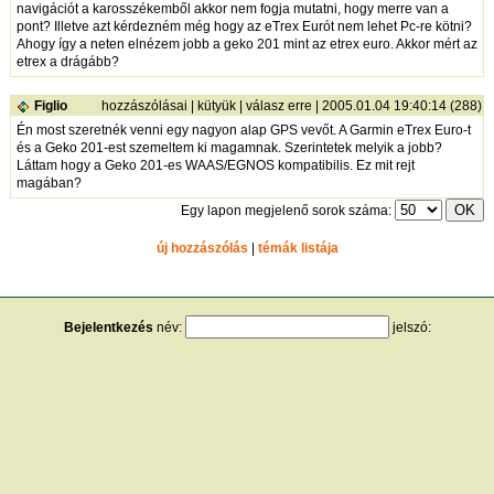
navigációt a karosszékemből akkor nem fogja mutatni, hogy merre van a
pont? Illetve azt kérdezném még hogy az eTrex Eurót nem lehet Pc-re kötni?
Ahogy így a neten elnézem jobb a geko 201 mint az etrex euro. Akkor mért az
etrex a drágább?
Figlio
hozzászólásai
|
kütyük
|
válasz erre
| 2005.01.04 19:40:14 (288)
Én most szeretnék venni egy nagyon alap GPS vevőt. A Garmin eTrex Euro-t
és a Geko 201-est szemeltem ki magamnak. Szerintetek melyik a jobb?
Láttam hogy a Geko 201-es WAAS/EGNOS kompatibilis. Ez mit rejt
magában?
Egy lapon megjelenő sorok száma:
új hozzászólás
|
témák listája
Bejelentkezés
név:
jelszó:
tárolás
[
regisztráció
]
[
turistautak.hu
] [
hasznos apróságok
] [
jogi tudnivalók
]
[
e-mail
] [
impresszum
]