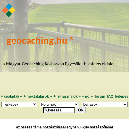
geocaching.hu ®
a Magyar Geocaching Közhasznú Egyesület hivatalos oldala
+
geoládák
~
+
megtalálások
~
+
felhasználók
~
+
poi
~
fórum
FAQ
belépés
az összes téma hozzászólásai egyben, Figlio hozzászólásai