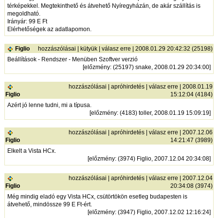
térképekkel. Megtekinthető és átvehető Nyíregyházán, de akár szállítás is
megoldható.
Irányár: 99 E Ft
Elérhetőségek az adatlapomon.
Figlio
hozzászólásai
|
kütyük
|
válasz erre
| 2008.01.29 20:42:32 (25198)
Beállítások - Rendszer - Menüben Szoftver verzió
[
előzmény
: (25197) snake, 2008.01.29 20:34:00]
hozzászólásai
|
apróhirdetés
|
válasz erre
| 2008.01.19
Figlio
15:12:04 (4184)
Azért jó lenne tudni, mi a típusa.
[
előzmény
: (4183) toller, 2008.01.19 15:09:19]
hozzászólásai
|
apróhirdetés
|
válasz erre
| 2007.12.06
Figlio
14:21:47 (3989)
Elkelt a Vista HCx.
[
előzmény
: (3974) Figlio, 2007.12.04 20:34:08]
hozzászólásai
|
apróhirdetés
|
válasz erre
| 2007.12.04
Figlio
20:34:08 (3974)
Még mindig eladó egy Vista HCx, csütörtökön esetleg budapesten is
átvehető, mindössze 99 E Ft-ért.
[
előzmény
: (3947) Figlio, 2007.12.02 12:16:24]