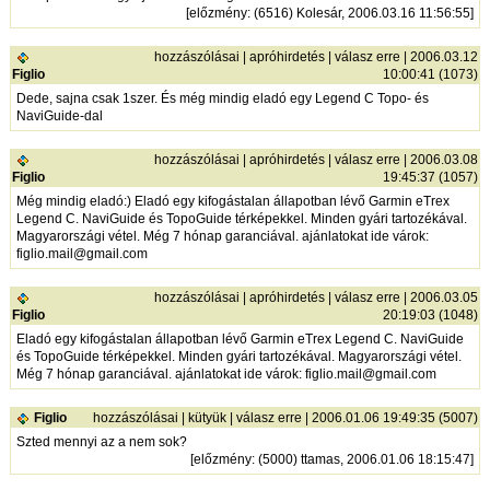
[
előzmény
: (6516) Kolesár, 2006.03.16 11:56:55]
hozzászólásai
|
apróhirdetés
|
válasz erre
| 2006.03.12
Figlio
10:00:41 (1073)
Dede, sajna csak 1szer. És még mindig eladó egy Legend C Topo- és
NaviGuide-dal
hozzászólásai
|
apróhirdetés
|
válasz erre
| 2006.03.08
Figlio
19:45:37 (1057)
Még mindig eladó:) Eladó egy kifogástalan állapotban lévő Garmin eTrex
Legend C. NaviGuide és TopoGuide térképekkel. Minden gyári tartozékával.
Magyarországi vétel. Még 7 hónap garanciával. ajánlatokat ide várok:
figlio.mail@gmail.com
hozzászólásai
|
apróhirdetés
|
válasz erre
| 2006.03.05
Figlio
20:19:03 (1048)
Eladó egy kifogástalan állapotban lévő Garmin eTrex Legend C. NaviGuide
és TopoGuide térképekkel. Minden gyári tartozékával. Magyarországi vétel.
Még 7 hónap garanciával. ajánlatokat ide várok: figlio.mail@gmail.com
Figlio
hozzászólásai
|
kütyük
|
válasz erre
| 2006.01.06 19:49:35 (5007)
Szted mennyi az a nem sok?
[
előzmény
: (5000) ttamas, 2006.01.06 18:15:47]