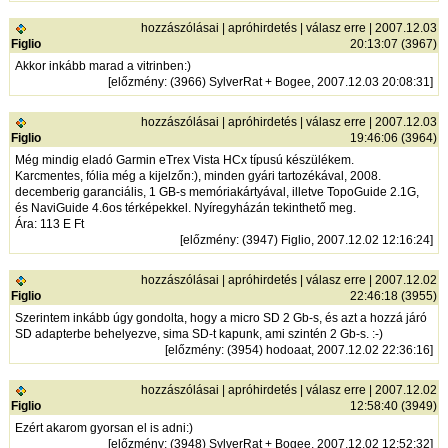
hozzászólásai
|
apróhirdetés
|
válasz erre
| 2007.12.03
Figlio
20:13:07 (3967)
Akkor inkább marad a vitrinben:)
[
előzmény
: (3966) SylverRat + Bogee, 2007.12.03 20:08:31]
hozzászólásai
|
apróhirdetés
|
válasz erre
| 2007.12.03
Figlio
19:46:06 (3964)
Még mindig eladó Garmin eTrex Vista HCx típusú készülékem.
Karcmentes, fólia még a kijelzőn:), minden gyári tartozékával, 2008.
decemberig garanciális, 1 GB-s memóriakártyával, illetve TopoGuide 2.1G,
és NaviGuide 4.6os térképekkel. Nyíregyházán tekinthető meg.
Ára: 113 E Ft
[
előzmény
: (3947) Figlio, 2007.12.02 12:16:24]
hozzászólásai
|
apróhirdetés
|
válasz erre
| 2007.12.02
Figlio
22:46:18 (3955)
Szerintem inkább úgy gondolta, hogy a micro SD 2 Gb-s, és azt a hozzá járó
SD adapterbe behelyezve, sima SD-t kapunk, ami szintén 2 Gb-s. :-)
[
előzmény
: (3954) hodoaat, 2007.12.02 22:36:16]
hozzászólásai
|
apróhirdetés
|
válasz erre
| 2007.12.02
Figlio
12:58:40 (3949)
Ezért akarom gyorsan el is adni:)
[
előzmény
: (3948) SylverRat + Bogee, 2007.12.02 12:52:32]