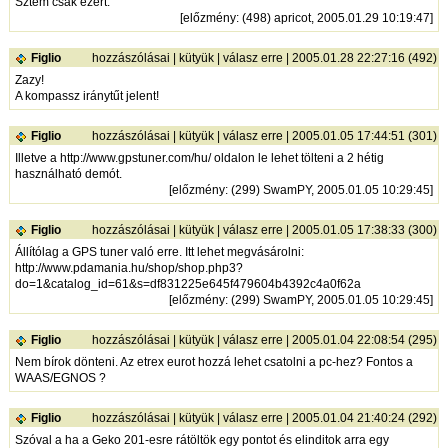
Sztem csak ezért.
[
előzmény
: (498) apricot, 2005.01.29 10:19:47]
Figlio
hozzászólásai
|
kütyük
|
válasz erre
| 2005.01.28 22:27:16 (492)
Zazy!
A kompassz iránytűt jelent!
Figlio
hozzászólásai
|
kütyük
|
válasz erre
| 2005.01.05 17:44:51 (301)
Illetve a
http://www.gpstuner.com/hu/
oldalon le lehet tölteni a 2 hétig
használható demót.
[
előzmény
: (299) SwamPY, 2005.01.05 10:29:45]
Figlio
hozzászólásai
|
kütyük
|
válasz erre
| 2005.01.05 17:38:33 (300)
Állítólag a GPS tuner való erre. Itt lehet megvásárolni:
http://www.pdamania.hu/shop/shop.php3?
do=1&catalog_id=61&s=df831225e645f479604b4392c4a0f62a
[
előzmény
: (299) SwamPY, 2005.01.05 10:29:45]
Figlio
hozzászólásai
|
kütyük
|
válasz erre
| 2005.01.04 22:08:54 (295)
Nem bírok dönteni. Az etrex eurot hozzá lehet csatolni a pc-hez? Fontos a
WAAS/EGNOS ?
Figlio
hozzászólásai
|
kütyük
|
válasz erre
| 2005.01.04 21:40:24 (292)
Szóval a ha a Geko 201-esre rátöltök egy pontot és elinditok arra egy