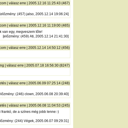
.com
|
válasz erre
| 2005.12.16 11:25:43 (467)
[
előzmény
: (457) jalso, 2005.12.14 19:06:24]
.com
|
válasz erre
| 2005.12.16 11:19:00 (465)
nek van egy, megveszem tőle!
[
előzmény
: (459) Ati, 2005.12.14 21:41:30]
.com
|
válasz erre
| 2005.12.14 14:50:12 (456)
ing
|
válasz erre
| 2005.07.18 16:56:30 (8247)
etés
|
válasz erre
| 2005.06.09 07:25:14 (248)
előzmény
: (246) clown, 2005.06.08 20:39:40]
etés
|
válasz erre
| 2005.06.08 11:04:53 (245)
 frankó, de a színes még jobb lenne:-)
lőzmény
: (244) Végek, 2005.06.07 09:29:31]