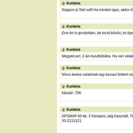
Kunbela
Nagyon jó 5let volt! Ha minden igaz, akkor ő
Kunbela
Erre én is gondoltam, de kicsit későn, és il
Kunbela
Megyek jan. 2-án Ausztráliába. Ha van valak
Kunbela
Nincs kedve valakinek egy kesses foldert cs
Kunbela
Irányár: 70K
Kunbela
GPSMAP 60 kb. 2 hónapos, alig használt. Tér
30-2215221