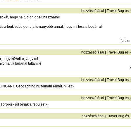
hozzászólásai
|
Travel Bug és 
ickát, hogy ne tudjon gps-t használni!
 és a legkisebb gondja is nagyobb annál, hogy mi lesz a bogárral.
[
előz
hozzászólásai
|
Travel Bug és 
, hogy követi-e, vagy mi.
nyomait a ládánál láttam:-)
[
hozzászólásai
|
Travel Bug és 
HUNGARY, Geocaching.hu feliratú érmét. Mi ez?
hozzászólásai
|
Travel Bug és 
pikék jól bírják a repülést:-)
hozzászólásai
|
Travel Bug és 