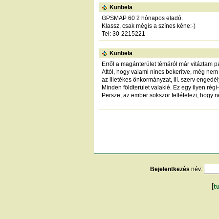
Kunbela
GPSMAP 60 2 hónapos eladó.
Klassz, csak mégis a színes kéne:-)
Tel: 30-2215221
Kunbela
Erről a magánterület témáról már vitáztam p
Attól, hogy valami nincs bekerítve, még nem
az illetékes önkormányzat, ill. szerv engedél
Minden földterület valakié. Ez egy ilyen rég
Persze, az ember sokszor feltételezi, hogy 
Bejelentkezés
név:
[
t