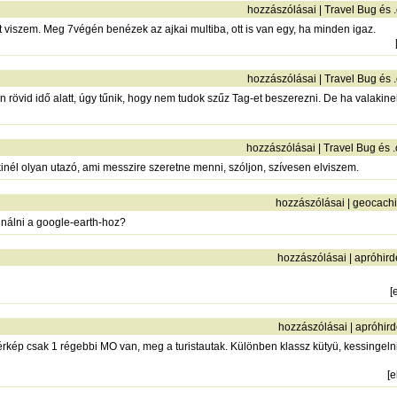
hozzászólásai
|
Travel Bug és 
t viszem. Meg 7végén benézek az ajkai multiba, ott is van egy, ha minden igaz.
hozzászólásai
|
Travel Bug és 
yen rövid idő alatt, úgy tűnik, hogy nem tudok szűz Tag-et beszerezni. De ha valaki
hozzászólásai
|
Travel Bug és 
inél olyan utazó, ami messzire szeretne menni, szóljon, szívesen elviszem.
hozzászólásai
|
geocach
inálni a google-earth-hoz?
hozzászólásai
|
apróhird
[
hozzászólásai
|
apróhird
kép csak 1 régebbi MO van, meg a turistautak. Különben klassz kütyü, kessingelni
[
e