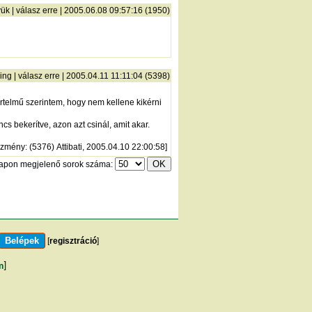
yük
|
válasz erre
| 2005.06.08 09:57:16 (1950)
ing
|
válasz erre
| 2005.04.11 11:11:04 (5398)
rtelmű szerintem, hogy nem kellene kikérni
s bekerítve, azon azt csinál, amit akar.
őzmény
: (5376) Attibati, 2005.04.10 22:00:58]
lapon megjelenő sorok száma:
[
regisztráció
]
m
]