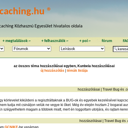
caching.hu ®
aching Közhasznú Egyesület hivatalos oldala
+
megtalálások
~
+
felhasználók
~
+
poi
~
fórum
FA
az összes téma hozzászólásai egyben, Kunbela hozzászólásai
új hozzászólás
|
témák listája
hozzászólásai
|
Travel Bug és .
gy körlevelet kiküldeni a regisztráltaknak a BUG-ok és egyebek kezelésével kapcso
i nem tudja mit csináljon velük ne vegye ki őket. Még év elején hoztam 2 bogarat au
n szégyelhetem magam a többiek miatt, mert én loggoltam utoljára, és rajtam keres
hozzászólásai
|
Travel Bug és 
tam
GCNIKE
-be vasárnap.