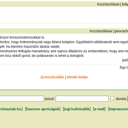
hozzászólásai
|
küt
hozzászólásai
|
geocach
árszor krosszmotorosokkal is.
 biztos, hogy önkormányzati vagy állami tulajdon. Egyébként utóbbiaknál sem egyé
yét, ha bármire használni akarja valaki.
i-rendszeres felfogás-maradvány, ami sajnos általános az emberekben, hogy ami ninc
nem lesz ebből gond, de pofáraesés is lehet a dologból.
[
el
Egy 
új hozzászólás
|
témák listája
jelszó:
tárolás
uristautak.hu
] [
hasznos apróságok
] [
jogi tudnivalók
] [
e-mail
] [
impresszu