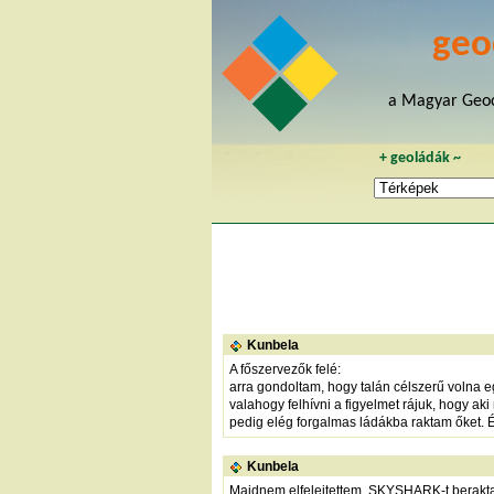
geo
a Magyar Geoc
+
geoládák
~
Kunbela
A főszervezők felé:
arra gondoltam, hogy talán célszerű volna e
valahogy felhívni a figyelmet rájuk, hogy ak
pedig elég forgalmas ládákba raktam őket. É
Kunbela
Majdnem elfelejtettem. SKYSHARK-t berak