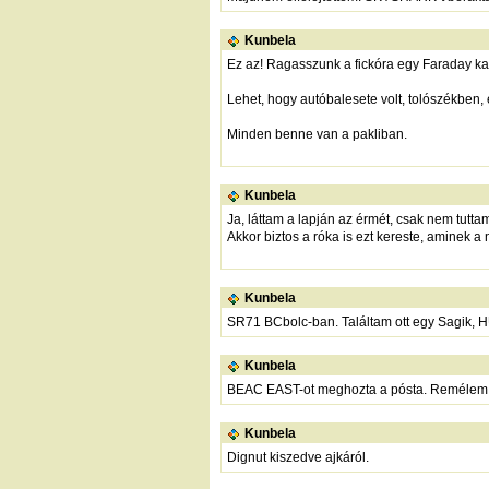
Kunbela
Ez az! Ragasszunk a fickóra egy Faraday kal
Lehet, hogy autóbalesete volt, tolószékben,
Minden benne van a pakliban.
Kunbela
Ja, láttam a lapján az érmét, csak nem tuttam
Akkor biztos a róka is ezt kereste, aminek a 
Kunbela
SR71 BCbolc-ban. Találtam ott egy Sagik, 
Kunbela
BEAC EAST-ot meghozta a pósta. Remélem Tör
Kunbela
Dignut kiszedve ajkáról.