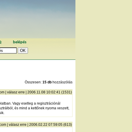
Q
belépés
Összesen:
15 db
hozzászólás
com
|
válasz erre
| 2006.11.08 10:02:41 (1531)
latban. Vagy esetleg a regisztrációnál
sztrálból, és mind a kettőnek nyoma veszett,
ik.
.com
|
válasz erre
| 2006.02.22 07:59:05 (613)