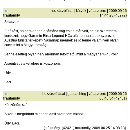
hozzászólásai
|
kütyük
|
válasz erre
| 2009.09.16
fraufamily
14:44:23 (43272)
Sziasztok!
Elnézést, ha nem ebben a támába vág és ha már volt, de azt szeretném
kérdezni, hogy Garnmin Etrex Legend HCx alá honnan tudok szerezni
Ausztria turista térképet? Vasárnap mennék és jó lenne valamilyen olyan
cucc, mint a Magyarországi.
Lenne esetleg olyan hely ahonnan letölthető, mint a magyar a tu-hu-ról?
A segítségeteket előre is köszönöm.
Üdv.
Laci.
hozzászólásai
|
geocaching
|
válasz erre
| 2009.06.26
fraufamily
06:46:34 (42431)
Köszönöm szépen.
Sikerült megoldani mindent, amit szerettem volna!
Üdv. Laci.
[
előzmény
: (42421) fraufamily, 2009.06.25 14:08:13]