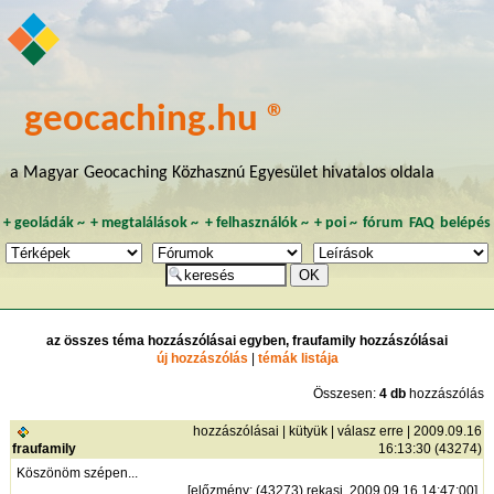
geocaching.hu ®
a Magyar Geocaching Közhasznú Egyesület hivatalos oldala
+
geoládák
~
+
megtalálások
~
+
felhasználók
~
+
poi
~
fórum
FAQ
belépés
az összes téma hozzászólásai egyben, fraufamily hozzászólásai
új hozzászólás
|
témák listája
Összesen:
4 db
hozzászólás
hozzászólásai
|
kütyük
|
válasz erre
| 2009.09.16
fraufamily
16:13:30 (43274)
Köszönöm szépen...
[
előzmény
: (43273) rekasi, 2009.09.16 14:47:00]