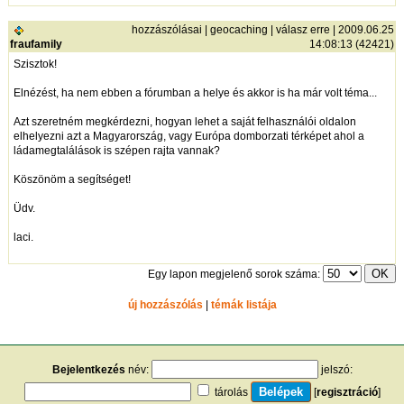
hozzászólásai
|
geocaching
|
válasz erre
| 2009.06.25
fraufamily
14:08:13 (42421)
Szisztok!
Elnézést, ha nem ebben a fórumban a helye és akkor is ha már volt téma...
Azt szeretném megkérdezni, hogyan lehet a saját felhasználói oldalon
elhelyezni azt a Magyarország, vagy Európa domborzati térképet ahol a
ládamegtalálások is szépen rajta vannak?
Köszönöm a segítséget!
Üdv.
laci.
Egy lapon megjelenő sorok száma:
új hozzászólás
|
témák listája
Bejelentkezés
név:
jelszó:
tárolás
[
regisztráció
]