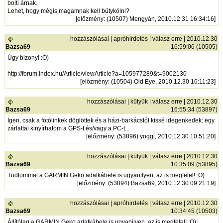
bolti árnak.
Lehet, hogy mégis magamnak kell bütykölni?
[
előzmény
: (10507) Mengyán, 2010.12.31 16:34:16]
hozzászólásai
|
apróhirdetés
|
válasz erre
| 2010.12.30
Bazsa69
16:59:06 (10505)
Úgy bizony! :O)
http://forum.index.hu/Article/viewArticle?a=105977289&t=9002130
[
előzmény
: (10504) Old Eye, 2010.12.30 16:11:23]
hozzászólásai
|
kütyük
|
válasz erre
| 2010.12.30
Bazsa69
16:55:34 (53897)
Igen, csak a fotólinkek döglöttek és a házi-barkácstól kissé idegenkedek: egy
zárlattal kinyírhatom a GPS-t és/vagy a PC-t...
[
előzmény
: (53896) yoggi, 2010.12.30 10:51:20]
hozzászólásai
|
kütyük
|
válasz erre
| 2010.12.30
Bazsa69
10:35:09 (53895)
Tudtommal a GARMIN Geko adatkábele is ugyanilyen, az is megfelel! :O)
[
előzmény
: (53894) Bazsa69, 2010.12.30 09:21:19]
hozzászólásai
|
apróhirdetés
|
válasz erre
| 2010.12.30
Bazsa69
10:34:45 (10503)
Állítólag a GARMIN Geko adatkábele is ugyanilyen, az is megfelel! :O)