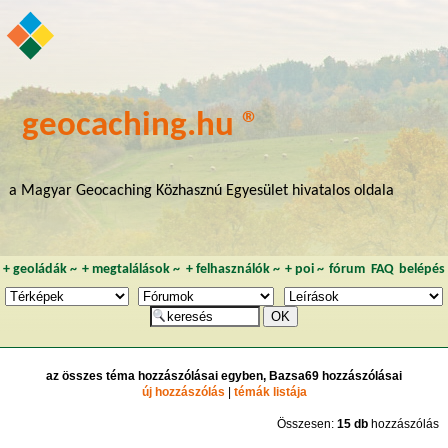
geocaching.hu ®
a Magyar Geocaching Közhasznú Egyesület hivatalos oldala
+
geoládák
~
+
megtalálások
~
+
felhasználók
~
+
poi
~
fórum
FAQ
belépés
az összes téma hozzászólásai egyben, Bazsa69 hozzászólásai
új hozzászólás
|
témák listája
Összesen:
15 db
hozzászólás