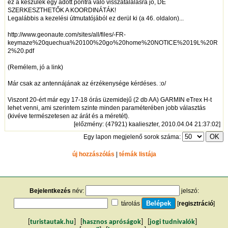
ez a készülék egy adott pontra való visszatalálásra jó, DE
SZERKESZTHETŐK A KOORDINÁTÁK!
Legalábbis a kezelési útmutatójából ez derül ki (a 46. oldalon)...
http://www.geonaute.com/sites/all/files/-FR-
keymaze%20quechua%20100%20go%20home%20NOTICE%2019L%20R
2%20.pdf
(Remélem, jó a link)
Már csak az antennájának az érzékenysége kérdéses. :o/
Viszont 20-ért már egy 17-18 órás üzemidejű (2 db AA) GARMIN eTrex H-t
lehet venni, ami szerintem szinte minden paraméterében jobb választás
(kivéve természetesen az árát és a méretét).
[
előzmény
: (47921) kaalieszter, 2010.04.04 21:37:02]
Egy lapon megjelenő sorok száma:
új hozzászólás
|
témák listája
Bejelentkezés
név:
jelszó:
tárolás
[
regisztráció
]
[
turistautak.hu
] [
hasznos apróságok
] [
jogi tudnivalók
]