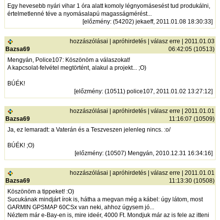
Egy hevesebb nyári vihar 1 óra alatt komoly légnyomásesést tud produkálni,
értelmetlenné téve a nyomásalapú magasságmérést...
[
előzmény
: (54202) jekaeff, 2011.01.08 18:30:33]
hozzászólásai
|
apróhirdetés
|
válasz erre
| 2011.01.03
Bazsa69
06:42:05 (10513)
Mengyán, Police107: Köszönöm a válaszokat!
A kapcsolat-felvétel megtörtént, alakul a projekt... ;O)
BÚÉK!
[
előzmény
: (10511) police107, 2011.01.02 13:27:12]
hozzászólásai
|
apróhirdetés
|
válasz erre
| 2011.01.01
Bazsa69
11:16:07 (10509)
Ja, ez lemaradt: a Vaterán és a Teszveszen jelenleg nincs. :o/
BÚÉK! ;O)
[
előzmény
: (10507) Mengyán, 2010.12.31 16:34:16]
hozzászólásai
|
apróhirdetés
|
válasz erre
| 2011.01.01
Bazsa69
11:13:30 (10508)
Köszönöm a tippeket! :O)
Sucukának mindjárt írok is, hátha a megvan még a kábel: úgy látom, most
GARMIN GPSMAP 60CSx van neki, ahhoz úgysem jó...
Néztem már e-Bay-en is, mire ideér, 4000 Ft. Mondjuk már az is fele az itteni