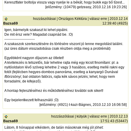
Keresztfater boltolja vissza vagy nyelje le a békát, hogy bukik egy bő tízest...
[
előzmény
: (10479) getzeasy, 2010.12.16 19:23:26]
hozzászólásai
|
Országos Kéktúra
|
válasz erre
| 2010.12.14
Bazsa69
12:39:40 (4925)
Igen, bármelyik szakaszt ki lehet pipálni.
De mit érsz vele? Magadat csapnád be. :O)
--------------------------
A szakaszok szerkesztésére és törlésére viszont jó lenne megoldást találni.
(az üres dátum visszadobása csak részben oldja meg a problémát)
Egyébként nagyon díjazom az ötletet!
A kivitelezés is tetszetős, bár lehetne rajta még egy kicsit finomítani: pl. a
nyitóoldalon lévő szöveg lehetne 2 vagy 3 hasábos, esetleg mellé rakni egy
fotót (fejlécben hegyes-dombos panoráma, esetleg a kanyargó Dunával
/Börzsöny/, bal oldalon fatörzs, rajta kék sávos jelzés; lehet, hogy nem
forradalmi, de kifejező).
A honlap fejlesztéséhez és működtetéséhez további sok sikert!
Egy bejelentkezett felhasználó ;O)
[
előzmény
: (4921) t-kazi-Bágnes, 2010.12.10 16:06:58]
hozzászólásai
|
kütyük
|
válasz erre
| 2010.12.13
Bazsa69
17:51:43 (53447)
Látom, 8 hónappal elkéstem, de talán másoknak még jól jöhet: