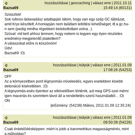
hozzászólásai
|
geocaching
|
válasz erre
| 2011.10.11
Bazsa69
15:49:14 (60131)
Sziasztok!
Sok rutinos ládavadász adatlapján látom, hogy van egy szép GC-táblázat,
amit Kryx készített. A honlapján nem találtam letöltési lehetőséget, itt a gc.hu-
n sem (pedig mintha régebben belebotlottam volna...).
Szóval: mit kell ahhoz tennem, hogy nekem is legyen egy ilyen részletes
eredmény-megjelenítő plakettem?
A válaszokat előre is köszönöm!
Üdv!
Bazsa69 :O)
hozzászólásai
|
kütyük
|
válasz erre
| 2011.01.09
Bazsa69
17:08:26 (54253)
OFF
Az a környezetben pont légnyomás-növekedés, egyes esetekben kisebb
detonáció kíséretében. ;O)
A légnyomás-esés ilyenkor az elkövetőben történik, azt meg GPS-szel mérni
igen macerás és szerintem távol áll a rendeltetés-szerű használattól... :O)
ON
[
előzmény
: (54238) Mákos, 2011.01.09 12:35:24]
hozzászólásai
|
kütyük
|
válasz erre
| 2011.01.09
Bazsa69
09:50:39 (54226)
Csak érdeklődésképpen: miért is jobb a barometrikus magasságmérés, mint
a műholdas?