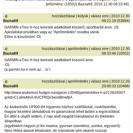
[
előzmény
: (10502) Bazsa69, 2010.12.30 08:33:46]
hozzászólásai
|
kütyük
|
válasz erre
| 2010.12.30
Bazsa69
09:21:19 (53894)
GARMIN eTrex H-hoz keresek adatkábelt ésszerű, sportbaráti áron. ;O)
Ajánlatokat privátban vagy az "Apróhirdetés" rovatba várok.
Előre is köszönöm! :O)
hozzászólásai
|
apróhirdetés
|
válasz erre
| 2010.12.30
Bazsa69
08:33:46 (10502)
GARMIN eTrex H-hoz keresek adatkábelt ésszerű áron.
:O)
(a garmin.hu-n nem az... :o/ )
hozzászólásai
|
apróhirdetés
|
válasz erre
| 2010.12.20
Bazsa69
20:00:33 (10488)
http://www.arukereso.hu/gps-navigacio-c3548/garmin/etrex-h-p21262456/?
gclid=CLa6wMnA-6UCFRQv3wodBnwfpA
Az árukeresőn 19'900-ért ingyenes házhoz-szállítással, csuklópánttal,
magyar kezelési útmutatóval és garanciával lehet találni a legolcsóbbat.
Én attól a cégtől vettem, 2 nap alatt megjött hiánytalanul és tökéletes
állapotban.
(egyébként nagyon jó kis masina, gyorsan üzemkész, pontos, egyszerű)
Nem Veled akarok kibabrálni, de másoknak sem akarok rosszat.