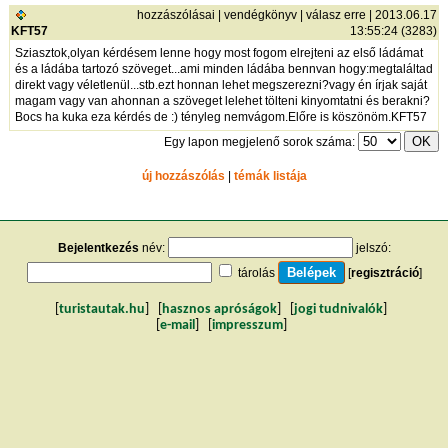
hozzászólásai
|
vendégkönyv
|
válasz erre
| 2013.06.17
KFT57
13:55:24 (3283)
Sziasztok,olyan kérdésem lenne hogy most fogom elrejteni az első ládámat
és a ládába tartozó szöveget...ami minden ládába bennvan hogy:megtaláltad
direkt vagy véletlenül...stb.ezt honnan lehet megszerezni?vagy én írjak saját
magam vagy van ahonnan a szöveget lelehet tölteni kinyomtatni és berakni?
Bocs ha kuka eza kérdés de :) tényleg nemvágom.Előre is köszönöm.KFT57
Egy lapon megjelenő sorok száma:
új hozzászólás
|
témák listája
Bejelentkezés
név:
jelszó:
tárolás
[
regisztráció
]
[
turistautak.hu
] [
hasznos apróságok
] [
jogi tudnivalók
]
[
e-mail
] [
impresszum
]