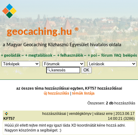
geocaching.hu ®
a Magyar Geocaching Közhasznú Egyesület hivatalos oldala
+
geoládák
~
+
megtalálások
~
+
felhasználók
~
+
poi
~
fórum
FAQ
belépés
az összes téma hozzászólásai egyben, KFT57 hozzászólásai
új hozzászólás
|
témák listája
Összesen:
2 db
hozzászólás
hozzászólásai
|
vendégkönyv
|
válasz erre
| 2013.06.17
KFT57
14:00:21 (3286)
Húúú jól ellett rejtve mint egy igazi láda XD koordinátát kéne hozzá adni.
Nagyon köszönöm a segítséget. :)