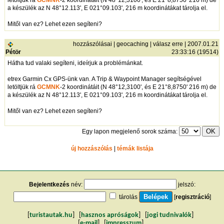
letöltjük rá
GCMNK
-2 koordinátáit (N 48°12,3100', és E 21°8,8750' 216 m) de
a készülék az N 48°12.113', E 021°09.103', 216 m koordinátákat tárolja el.
Mitől van ez? Lehet ezen segíteni?
hozzászólásai
|
geocaching
|
válasz erre
| 2007.01.21
Pétör
23:33:16 (19514)
Hátha tud valaki segíteni, ideírjuk a problémánkat.
etrex Garmin Cx GPS-ünk van. A Trip & Waypoint Manager segítségével
letöltjük rá
GCMNK
-2 koordinátáit (N 48°12,3100', és E 21°8,8750' 216 m) de
a készülék az N 48°12.113', E 021°09.103', 216 m koordinátákat tárolja el.
Mitől van ez? Lehet ezen segíteni?
Egy lapon megjelenő sorok száma:
új hozzászólás
|
témák listája
Bejelentkezés
név:
jelszó:
tárolás
[
regisztráció
]
[
turistautak.hu
] [
hasznos apróságok
] [
jogi tudnivalók
]
[
e-mail
] [
impresszum
]