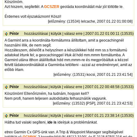
Köszönöm.
Azt hiszem, segítettél. A
GCSZER
geoláda koordinátáit már jól töltötte le.
Érdemes volt éjszakáznom! Köszi!
[
előzmény
: (13534) lelcache, 2007.01.22 01:00:08]
Pétör
hozzászólásai
|
kütyük
|
válasz erre
| 2007.01.22 01:00:11 (13535)
A Garmint arra a koordináta-formátumra állítottam, amit a geocachingnél
használni illik, de nem segít.
Hozzáteszem, délelőtt a helyszínen a készülékkel hdd mm ss.s formátumú
adatokat írtunk fel; a geocachinggel írtuk át hdd mm.mmm formátumba. A
Garmint utána itthon átállítottuk hdd mm.mmm-re és megpróbáltuk a kézzel
felvitt ládakoordinátákát a Garminba letölteni - azzal az eredménnyel, amit az
előbb írtam.
[
előzmény
: (13531) kocsi, 2007.01.21 23:41:54]
Pétör
hozzászólásai
|
kütyük
|
válasz erre
| 2007.01.22 00:48:58 (13533)
Köszönöm! Ellenőrizném, ha tudnám, hogyan kell?
Nem profi, hanem teljesen autodidakta felhasználók vagyunk.
[
előzmény
: (13532) [PSP], 2007.01.21 23:42:53]
Pétör
hozzászólásai
|
kütyük
|
válasz erre
| 2007.01.21 23:38:14 (13530)
Hátha tud valaki segíteni,
ide is
ideírjuk a problémánkat.
etrex Garmin Cx GPS-ünk van. A Trip & Waypoint Manager segítségével