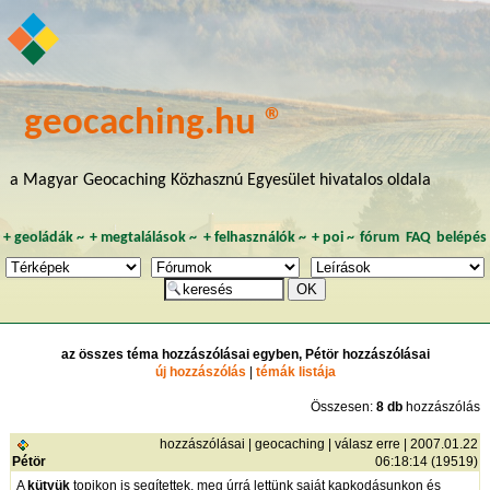
geocaching.hu ®
a Magyar Geocaching Közhasznú Egyesület hivatalos oldala
+
geoládák
~
+
megtalálások
~
+
felhasználók
~
+
poi
~
fórum
FAQ
belépés
az összes téma hozzászólásai egyben, Pétör hozzászólásai
új hozzászólás
|
témák listája
Összesen:
8 db
hozzászólás
hozzászólásai
|
geocaching
|
válasz erre
| 2007.01.22
Pétör
06:18:14 (19519)
A
kütyük
topikon is segítettek, meg úrrá lettünk saját kapkodásunkon és