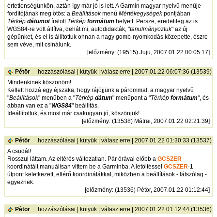
értetlenségünkön, aztán így már jó is lett. A Garmin magyar nyelvű menűje
fordítójának meg ötös: a
Beállítások
menű
Mértékegységek
pontjában
Térkép
dátumot
íratott
Térkép
formátum
helyett. Persze, eredetileg az is
WGS84-re volt állítva, dehát mi, autodidakták, "
tanulmányoztuk
" az új
gépünket, és el is állítottuk onnan a nagy gomb-nyomkodás közepette, észre
sem véve, mit csinálunk.
[
előzmény
: (19515) Juju, 2007.01.22 00:05:17]
Pétör
hozzászólásai
|
kütyük
|
válasz erre
| 2007.01.22 06:07:36 (13539)
Mindenkinek köszönöm!
Kellett hozzá egy éjszaka, hogy rájöjjünk a párommal: a magyar nyelvű
"
Beállítások
" menűben a "
Térkép
dátum
" menűpont a "
Térkép
formátum
", és
abban van ez a "
WGS84
" beállítás.
Ideállítottuk, és most már csakugyan jó, köszönjük!
[
előzmény
: (13538) Mátrai, 2007.01.22 02:21:39]
Pétör
hozzászólásai
|
kütyük
|
válasz erre
| 2007.01.22 01:30:33 (13537)
A csudát!
Rosszul láttam. Az eltérés változatlan. Pár órával előbb a
GCSZER
koordinátáit manuálisan vittem be a Garminba. A letöltéssel
GCSZER
-1
útpont keletkezett, eltérő koordinátákkal, miközben a beállítások - látszólag -
egyeznek.
[
előzmény
: (13536) Pétör, 2007.01.22 01:12:44]
Pétör
hozzászólásai
|
kütyük
|
válasz erre
| 2007.01.22 01:12:44 (13536)