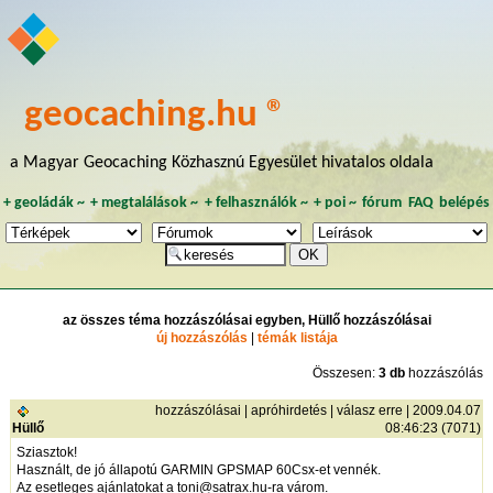
geocaching.hu ®
a Magyar Geocaching Közhasznú Egyesület hivatalos oldala
+
geoládák
~
+
megtalálások
~
+
felhasználók
~
+
poi
~
fórum
FAQ
belépés
az összes téma hozzászólásai egyben, Hüllő hozzászólásai
új hozzászólás
|
témák listája
Összesen:
3 db
hozzászólás
hozzászólásai
|
apróhirdetés
|
válasz erre
| 2009.04.07
Hüllő
08:46:23 (7071)
Sziasztok!
Használt, de jó állapotú GARMIN GPSMAP 60Csx-et vennék.
Az esetleges ajánlatokat a toni@satrax.hu-ra várom.