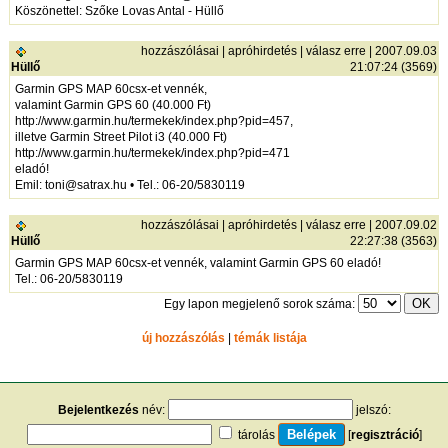
Köszönettel: Szőke Lovas Antal - Hüllő
hozzászólásai
|
apróhirdetés
|
válasz erre
| 2007.09.03
Hüllő
21:07:24 (3569)
Garmin GPS MAP 60csx-et vennék,
valamint Garmin GPS 60 (40.000 Ft)
http://www.garmin.hu/termekek/index.php?pid=457,
illetve Garmin Street Pilot i3 (40.000 Ft)
http://www.garmin.hu/termekek/index.php?pid=471
eladó!
Emil: toni@satrax.hu • Tel.: 06-20/5830119
hozzászólásai
|
apróhirdetés
|
válasz erre
| 2007.09.02
Hüllő
22:27:38 (3563)
Garmin GPS MAP 60csx-et vennék, valamint Garmin GPS 60 eladó!
Tel.: 06-20/5830119
Egy lapon megjelenő sorok száma:
új hozzászólás
|
témák listája
Bejelentkezés
név:
jelszó:
tárolás
[
regisztráció
]