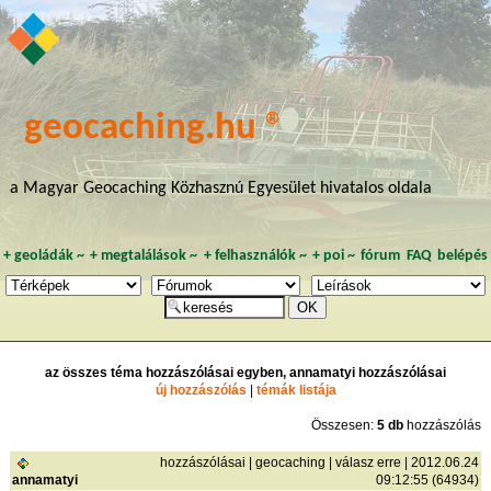
geocaching.hu ®
a Magyar Geocaching Közhasznú Egyesület hivatalos oldala
+
geoládák
~
+
megtalálások
~
+
felhasználók
~
+
poi
~
fórum
FAQ
belépés
az összes téma hozzászólásai egyben, annamatyi hozzászólásai
új hozzászólás
|
témák listája
Összesen:
5 db
hozzászólás
hozzászólásai
|
geocaching
|
válasz erre
| 2012.06.24
annamatyi
09:12:55 (64934)