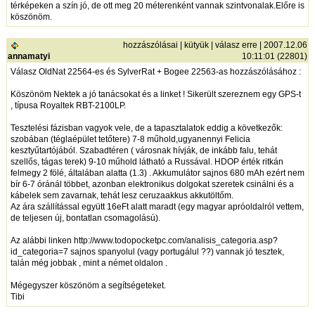
térképeken a szín jó, de ott meg 20 méterenként vannak szintvonalak.Előre is
köszönöm.
hozzászólásai
|
kütyük
|
válasz erre
| 2007.12.06
annamatyi
10:11:01 (22801)
Válasz OldNat 22564-es és SylverRat + Bogee 22563-as hozzászólásához :
Köszönöm Nektek a jó tanácsokat és a linket ! Sikerült szereznem egy GPS-t
, típusa Royaltek RBT-2100LP.
Tesztelési fázisban vagyok vele, de a tapasztalatok eddig a következők:
szobában (téglaépület tetőtere) 7-8 műhold,ugyanennyi Felicia
kesztyűtartójából. Szabadtéren ( városnak hívják, de inkább falu, tehát
szellős, tágas terek) 9-10 műhold látható a Russával. HDOP érték ritkán
felmegy 2 fölé, általában alatta (1.3) . Akkumulátor sajnos 680 mAh ezért nem
bír 6-7 óránál többet, azonban elektronikus dolgokat szeretek csinálni és a
kábelek sem zavarnak, tehát lesz ceruzaakkus akkutöltőm.
Az ára szállítással együtt 16eFt alatt maradt (egy magyar apróoldalról vettem,
de teljesen új, bontatlan csomagolású).
Az alábbi linken
http://www.todopocketpc.com/analisis_categoria.asp?
id_categoria=7
sajnos spanyolul (vagy portugálul ??) vannak jó tesztek,
talán még jobbak , mint a német oldalon .
Mégegyszer köszönöm a segítségeteket.
Tibi