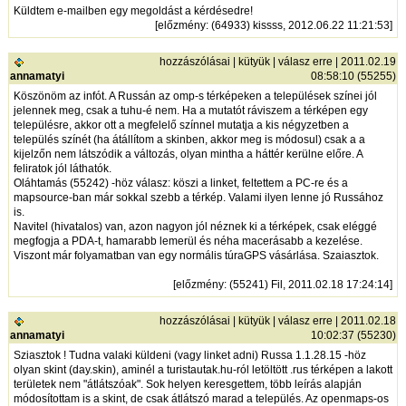
Küldtem e-mailben egy megoldást a kérdésedre!
[
előzmény
: (64933) kissss, 2012.06.22 11:21:53]
hozzászólásai
|
kütyük
|
válasz erre
| 2011.02.19
annamatyi
08:58:10 (55255)
Köszönöm az infót. A Russán az omp-s térképeken a települések színei jól
jelennek meg, csak a tuhu-é nem. Ha a mutatót ráviszem a térképen egy
településre, akkor ott a megfelelő színnel mutatja a kis négyzetben a
település színét (ha átállítom a skinben, akkor meg is módosul) csak a a
kijelzőn nem látszódik a változás, olyan mintha a háttér kerülne előre. A
feliratok jól láthatók.
Oláhtamás (55242) -höz válasz: köszi a linket, feltettem a PC-re és a
mapsource-ban már sokkal szebb a térkép. Valami ilyen lenne jó Russához
is.
Navitel (hivatalos) van, azon nagyon jól néznek ki a térképek, csak eléggé
megfogja a PDA-t, hamarabb lemerül és néha macerásabb a kezelése.
Viszont már folyamatban van egy normális túraGPS vásárlása. Szaiasztok.
[
előzmény
: (55241) Fil, 2011.02.18 17:24:14]
hozzászólásai
|
kütyük
|
válasz erre
| 2011.02.18
annamatyi
10:02:37 (55230)
Sziasztok ! Tudna valaki küldeni (vagy linket adni) Russa 1.1.28.15 -höz
olyan skint (day.skin), aminél a turistautak.hu-ról letöltött .rus térképen a lakott
területek nem "átlátszóak". Sok helyen keresgettem, több leírás alapján
módosítottam is a skint, de csak átlátszó marad a település. Az openmaps-os