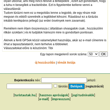
olyan útvonal, ami még nincs felvive a térképekre , ezért azt gondoltam, hogy
a tuhu-n besegítek a trackelésbe. Ezt is figyelembe kellene venni a
választásnál.
Tudom túrázni nem ez a megoldás lenne a legjobb, de egy része már
megvan és ebből szeretnék a legtöbbet kihozni. Ráadásul ez a túrázás
inkább kerékpáros jellegű (az erdei ösvények nem zavarnak).
Remélem nem írtam összevissza ( általában olvasgatok csak , hozzászólni
ritkán szoktam ) és ki tudjátok hámozni mire is gondoltam pontosan.
Akinek a fenti GPSek közül valamelyiket használja, akár az e-mail címemre is
írhat a tapasztalatairól, nem terhelve a többieket.
Válaszaitokat előre is köszönöm: Tibi
Egy lapon megjelenő sorok száma:
új hozzászólás
|
témák listája
Bejelentkezés
név:
jelszó:
tárolás
[
regisztráció
]
[
turistautak.hu
] [
hasznos apróságok
] [
jogi tudnivalók
]
[
e-mail
] [
impresszum
]