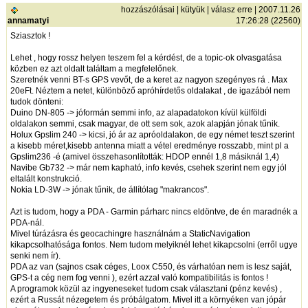
hozzászólásai
|
kütyük
|
válasz erre
| 2007.11.26
annamatyi
17:26:28 (22560)
Sziasztok !
Lehet , hogy rossz helyen teszem fel a kérdést, de a topic-ok olvasgatása
közben ez azt oldalt találtam a megfelelőnek.
Szeretnék venni BT-s GPS vevőt, de a keret az nagyon szegényes rá . Max
20eFt. Néztem a netet, különböző apróhírdetős oldalakat , de igazából nem
tudok dönteni:
Duino DN-805 -> jóformán semmi info, az alapadatokon kívül külföldi
oldalakon semmi, csak magyar, de ott sem sok, azok alapján jónak tűnik.
Holux Gpslim 240 -> kicsi, jó ár az apróoldalakon, de egy német teszt szerint
a kisebb méret,kisebb antenna miatt a vétel eredménye rosszabb, mint pl a
Gpslim236 -é (amivel összehasonlították: HDOP ennél 1,8 másiknál 1,4)
Navibe Gb732 -> már nem kapható, info kevés, csehek szerint nem egy jól
eltalált konstrukció.
Nokia LD-3W -> jónak tűnik, de állítólag "makrancos".
Azt is tudom, hogy a PDA - Garmin párharc nincs eldöntve, de én maradnék a
PDA-nál.
Mivel túrázásra és geocachingre használnám a StaticNavigation
kikapcsolhatósága fontos. Nem tudom melyiknél lehet kikapcsolni (erről ugye
senki nem ír).
PDA az van (sajnos csak céges, Loox C550, és várhatóan nem is lesz saját,
GPS-t a cég nem fog venni ), ezért azzal való kompatibilitás is fontos !
A programok közül az ingyeneseket tudom csak választani (pénz kevés) ,
ezért a Russát nézegetem és próbálgatom. Mivel itt a környéken van jópár