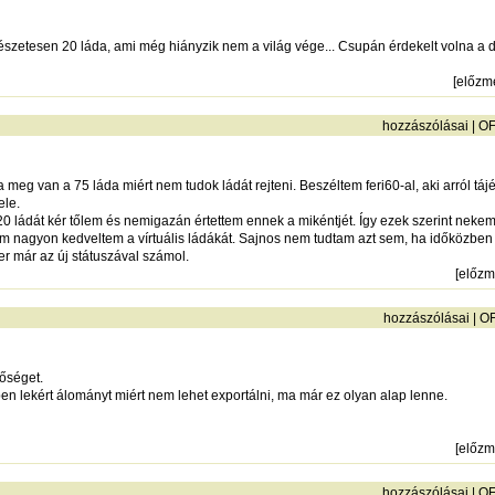
zetesen 20 láda, ami még hiányzik nem a világ vége... Csupán érdekelt volna a 
[
előzm
hozzászólásai
|
O
meg van a 75 láda miért nem tudok ládát rejteni. Beszéltem feri60-al, aki arról tájé
ele.
g 20 ládát kér tőlem és nemigazán értettem ennek a mikéntjét. Így ezek szerint n
em nagyon kedveltem a vírtuális ládákát. Sajnos nem tudtam azt sem, ha időközben v
 már az új státuszával számol.
[
előz
hozzászólásai
|
O
őséget.
ben lekért álományt miért nem lehet exportálni, ma már ez olyan alap lenne.
[
előz
hozzászólásai
|
O