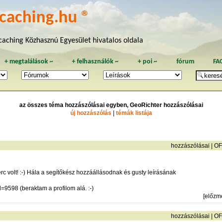
caching.hu ®
aching Közhasznú Egyesület hivatalos oldala
+
megtalálások
~
+
felhasználók
~
+
poi
~
fórum
FA
az összes téma hozzászólásai egyben, GeoRichter hozzászólásai
új hozzászólás
|
témák listája
hozzászólásai
|
OF
rc volt! :-) Hála a segítőkész hozzáállásodnak és gusty leírásának
id=9598
(beraktam a profilom alá. :-)
[
előzm
hozzászólásai
|
OF