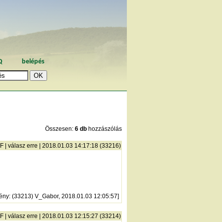
Q
belépés
Összesen:
6 db
hozzászólás
F
|
válasz erre
| 2018.01.03 14:17:18 (33216)
ény
: (33213) V_Gabor, 2018.01.03 12:05:57]
F
|
válasz erre
| 2018.01.03 12:15:27 (33214)