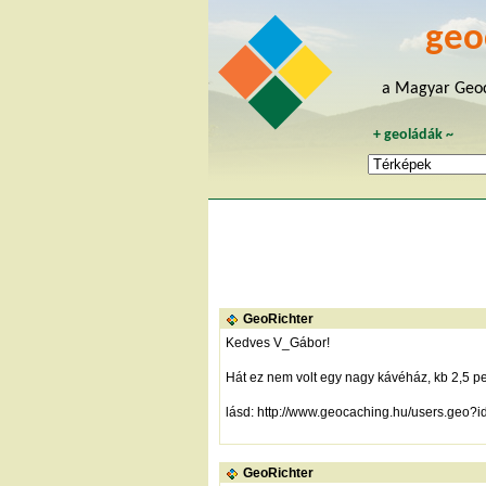
geo
a Magyar Geoc
+
geoládák
~
GeoRichter
Kedves V_Gábor!
Hát ez nem volt egy nagy kávéház, kb 2,5 pe
lásd:
http://www.geocaching.hu/users.geo?
GeoRichter