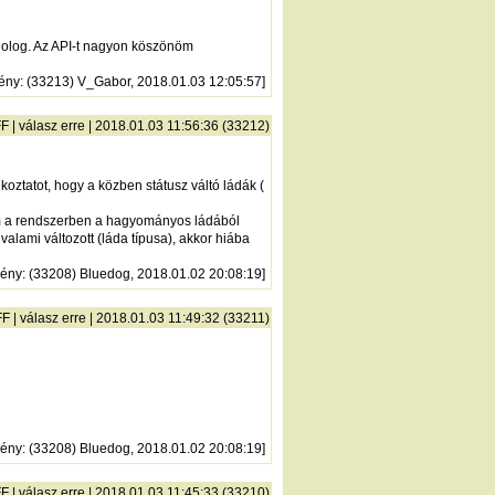
dolog. Az API-t nagyon köszönöm
ény
: (33213) V_Gabor, 2018.01.03 12:05:57]
FF
|
válasz erre
| 2018.01.03 11:56:36 (33212)
koztatot, hogy a közben státusz váltó ládák (
ekem a rendszerben a hagyományos ládából
alami változott (láda típusa), akkor hiába
mény
: (33208) Bluedog, 2018.01.02 20:08:19]
FF
|
válasz erre
| 2018.01.03 11:49:32 (33211)
mény
: (33208) Bluedog, 2018.01.02 20:08:19]
FF
|
válasz erre
| 2018.01.03 11:45:33 (33210)