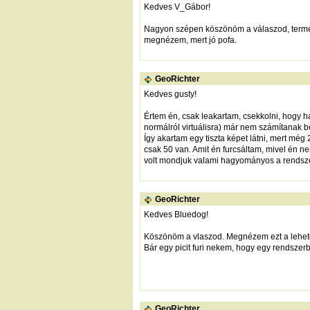
Kedves V_Gábor!
Nagyon szépen köszönöm a válaszod, termés
megnézem, mert jó pofa.
GeoRichter
Kedves gusty!
Értem én, csak leakartam, csekkolni, hogy ha 
normálról virtuálisra) már nem számítanak b
Így akartam egy tiszta képet látni, mert mé
csak 50 van. Amit én furcsáltam, mivel én n
volt mondjuk valami hagyományos a rendszer
GeoRichter
Kedves Bluedog!
Köszönöm a vlaszod. Megnézem ezt a lehet
Bár egy picit furi nekem, hogy egy rendszer
GeoRichter