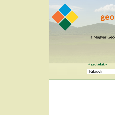
geo
a Magyar Geoc
+
geoládák
~