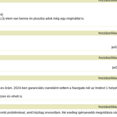
hozzászólás
ia)
,Új elem van benne és pluszba adok még egy origináltat is.
hozzászólás
[
el
hozzászólás
[
el
hozzászólás
s órám. 2024-ben garanciális csereként vettem a Navigate-nél az Instinct 1 helyett
en és viheti is.
hozzászólás
omb problémával, amit házilag orvosoltam. Aki esetleg igényesebb megoldásra vá