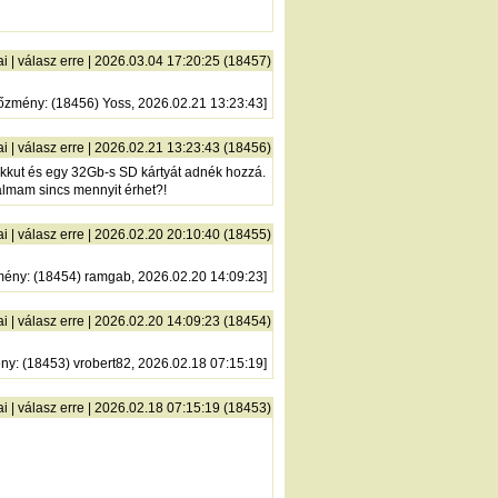
ai
|
válasz erre
| 2026.03.04 17:20:25 (18457)
lőzmény
: (18456) Yoss, 2026.02.21 13:23:43]
ai
|
válasz erre
| 2026.02.21 13:23:43 (18456)
 Akkut és egy 32Gb-s SD kártyát adnék hozzá.
almam sincs mennyit érhet?!
ai
|
válasz erre
| 2026.02.20 20:10:40 (18455)
mény
: (18454) ramgab, 2026.02.20 14:09:23]
ai
|
válasz erre
| 2026.02.20 14:09:23 (18454)
ény
: (18453) vrobert82, 2026.02.18 07:15:19]
ai
|
válasz erre
| 2026.02.18 07:15:19 (18453)