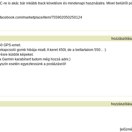
re is akár, bár inkább track követésre és mindenapi használatra. Mivel belülről párá
w.facebook.com/marketplace/item/755902050250124
hozzászólás
550 GPS-emet.
kapcsoló gomb hibája miatt. A keret 450t, de a beltartalom 550... :)
érésre küldök képeket.
. (a Garmin karabínert tudom még hozzá adni.)
yszín esetén egyeztessünk a postázásról!
hozzászólás
[
előzm