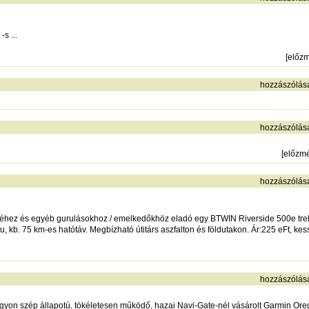
s ...
[
előz
hozzászólás
hozzászólás
[
előzm
hozzászólás
éhez és egyéb gurulásokhoz / emelkedőkhöz eladó egy BTWIN Riverside 500e trekk
u, kb. 75 km-es hatótáv. Megbízható útitárs aszfalton és földutakon. Ár:225 eFt,
hozzászólás
agyon szép állapotú, tökéletesen működő, hazai Navi-Gate-nél vásárolt Garmin O