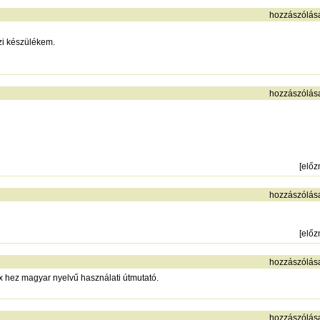
hozzászólás
i készülékem.
hozzászólás
[
elő
hozzászólás
[
elő
hozzászólás
x hez magyar nyelvű használati útmutató.
hozzászólás