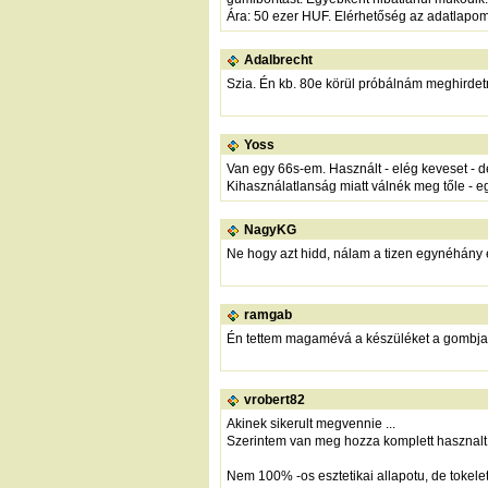
Ára: 50 ezer HUF. Elérhetőség az adatlapo
Adalbrecht
Szia. Én kb. 80e körül próbálnám meghirdetn
Yoss
Van egy 66s-em. Használt - elég keveset - d
Kihasználatlanság miatt válnék meg tőle - 
NagyKG
Ne hogy azt hidd, nálam a tizen egynéhány é
ramgab
Én tettem magamévá a készüléket a gombja m
vrobert82
Akinek sikerult megvennie ...
Szerintem van meg hozza komplett hasznalt
Nem 100% -os esztetikai allapotu, de tokelete