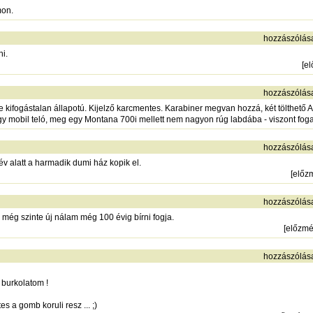
mon.
hozzászólás
i.
[
e
hozzászólás
e kifogástalan állapotú. Kijelző karcmentes. Karabiner megvan hozzá, két tölthető
egy mobil teló, meg egy Montana 700i mellett nem nagyon rúg labdába - viszont fog
hozzászólás
v alatt a harmadik dumi ház kopik el.
[
előz
hozzászólás
ég szinte új nálam még 100 évig bírni fogja.
[
előzm
hozzászólás
 burkolatom !
s a gomb koruli resz ... ;)