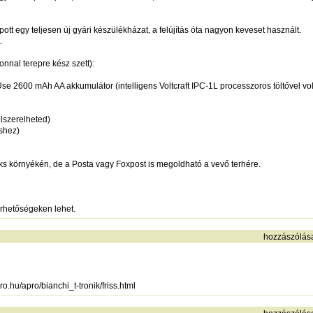
 egy teljesen új gyári készülékházat, a felújítás óta nagyon keveset használt.
.
nnal terepre kész szett):
se 2600 mAh AA akkumulátor (intelligens Voltcraft IPC-1L processzoros töltővel vol
elszerelheted)
éshez)
s környékén, de a Posta vagy Foxpost is megoldható a vevő terhére.
rhetőségeken lehet.
hozzászólás
ro.hu/apro/bianchi_t-tronik/friss.html