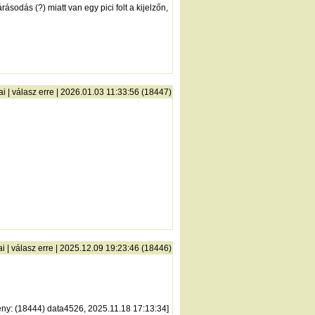
sodás (?) miatt van egy pici folt a kijelzőn,
ai
|
válasz erre
| 2026.01.03 11:33:56 (18447)
ai
|
válasz erre
| 2025.12.09 19:23:46 (18446)
ény
: (18444) data4526, 2025.11.18 17:13:34]