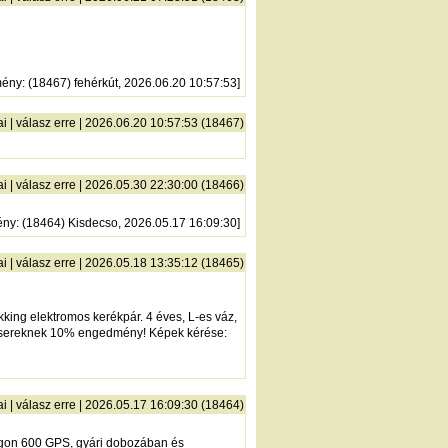
mény
: (18467) fehérkút, 2026.06.20 10:57:53]
ai
|
válasz erre
| 2026.06.20 10:57:53 (18467)
ai
|
válasz erre
| 2026.05.30 22:30:00 (18466)
ény
: (18464) Kisdecso, 2026.05.17 16:09:30]
ai
|
válasz erre
| 2026.05.18 13:35:12 (18465)
ing elektromos kerékpár. 4 éves, L-es váz,
 kessereknek 10% engedmény! Képek kérése:
ai
|
válasz erre
| 2026.05.17 16:09:30 (18464)
regon 600 GPS, gyári dobozában és