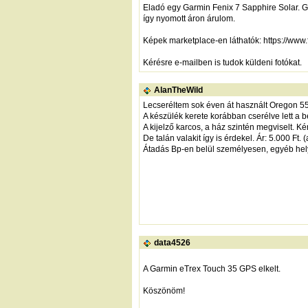
Eladó egy Garmin Fenix 7 Sapphire Solar. GC-
így nyomott áron árulom.
Képek marketplace-en láthatók:
https://ww
Kérésre e-mailben is tudok küldeni fotókat.
AlanTheWild
Lecseréltem sok éven át használt Oregon 
A készülék kerete korábban cserélve lett a be
A kijelző karcos, a ház szintén megviselt. K
De talán valakit így is érdekel. Ár: 5.000 Ft
Átadás Bp-en belül személyesen, egyéb hel
data4526
A Garmin eTrex Touch 35 GPS elkelt.
Köszönöm!