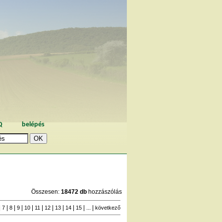
Q
belépés
Összesen:
18472 db
hozzászólás
|
|
|
|
|
|
|
|
|
| ... |
7
8
9
10
11
12
13
14
15
következő