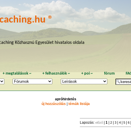
caching.hu ®
aching Közhasznú Egyesület hivatalos oldala
+
megtalálások
~
+
felhasználók
~
+
poi
~
fórum
FA
apróhirdetés
új hozzászólás
|
témák listája
Lapozás:
|
1
|
|
|
|
|
előző
2
3
4
5
6