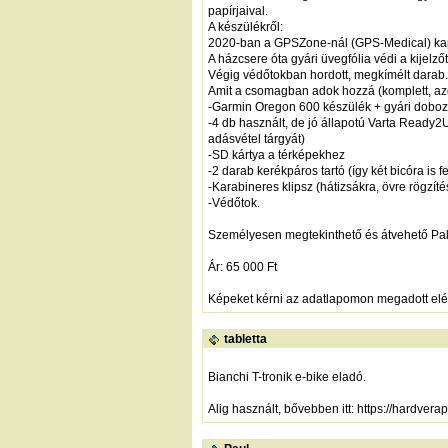
papírjaival.
A készülékről:
2020-ban a GPSZone-nál (GPS-Medical) kapott
A házcsere óta gyári üvegfólia védi a kijelzőt
Végig védőtokban hordott, megkímélt darab.
Amit a csomagban adok hozzá (komplett, azo
-Garmin Oregon 600 készülék + gyári doboz
-4 db használt, de jó állapotú Varta Ready2U
adásvétel tárgyát)
-SD kártya a térképekhez
-2 darab kerékpáros tartó (így két bicóra is f
-Karabineres klipsz (hátizsákra, övre rögzít
-Védőtok.
Személyesen megtekinthető és átvehető Pak
Ár: 65 000 Ft
Képeket kérni az adatlapomon megadott elé
tabletta
Bianchi T-tronik e-bike eladó.
Alig használt, bővebben itt:
https://hardverap