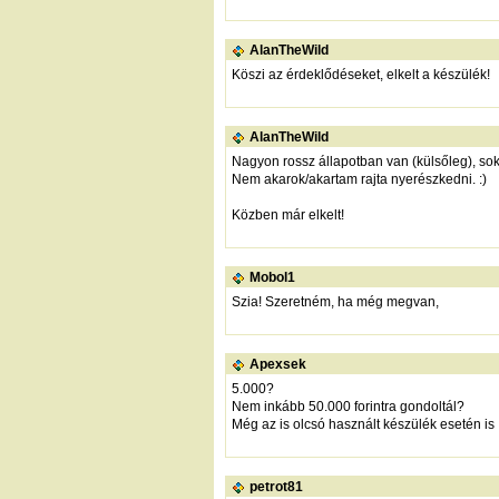
AlanTheWild
Köszi az érdeklődéseket, elkelt a készülék!
AlanTheWild
Nagyon rossz állapotban van (külsőleg), sok
Nem akarok/akartam rajta nyerészkedni. :)
Közben már elkelt!
Mobol1
Szia! Szeretném, ha még megvan,
Apexsek
5.000?
Nem inkább 50.000 forintra gondoltál?
Még az is olcsó használt készülék esetén is
petrot81