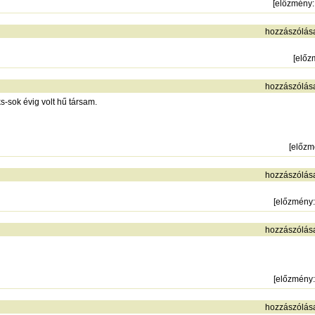
[
előzmény
hozzászólás
[
előz
hozzászólás
s-sok évig volt hű társam.
[
előzm
hozzászólás
[
előzmény
hozzászólás
[
előzmény
hozzászólás