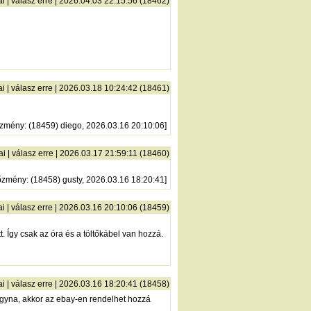
ai
|
válasz erre
| 2026.04.03 22:15:56 (18462)
ai
|
válasz erre
| 2026.03.18 10:24:42 (18461)
őzmény
: (18459) diego, 2026.03.16 20:10:06]
ai
|
válasz erre
| 2026.03.17 21:59:11 (18460)
őzmény
: (18458) gusty, 2026.03.16 18:20:41]
ai
|
válasz erre
| 2026.03.16 20:10:06 (18459)
. Így csak az óra és a töltőkábel van hozzá.
ai
|
válasz erre
| 2026.03.16 18:20:41 (18458)
gyna, akkor az ebay-en rendelhet hozzá