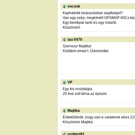
vocsok
Kaphatnék beárazásban segítséget?
Van egy szép, megkímélt GPSMAP 60Cx kéz
Egy kerékpár tartó és egy övtartó.
Köszönöm
tau 0470
Szervusz Majtika!
Küldtem email-t. Üdvözlettel.
VP
Egy kis nosztalgia.
20 éve volt téma az ilyesmi.
Majtika
Érdeklődnék ,hogy van-e valakinek etrex 22
Köszönöm Majtika
vrobert82