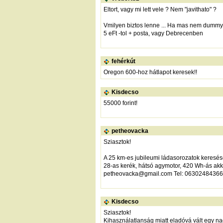
Eltort, vagy mi lett vele ? Nem "javithato" ?
Vmilyen biztos lenne ... Ha mas nem dummy -
5 eFt -tol + posta, vagy Debrecenben
fehérkút
Oregon 600-hoz hátlapot keresek!!
Kisdecso
55000 forint!
petheovacka
Sziasztok!
A 25 km-es jubileumi ládasorozatok keresés
28-as kerék, hátsó agymotor, 420 Wh-ás akk
petheovacka@gmail.com Tel: 06302484366
Kisdecso
Sziasztok!
Kihasználatlanság miatt eladóvá vált egy n