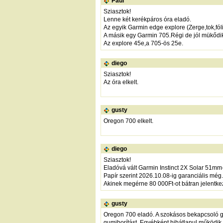
Paul
Sziasztok!
Lenne két kerékpáros óra eladó.
Az egyik Garmin edge explore (Zerge,tok,fól
A másik egy Garmin 705.Régi de jól mükődik
Az explore 45e,a 705-ös 25e.
diego
Sziasztok!
Az óra elkelt.
gusty
Oregon 700 elkelt.
diego
Sziasztok!
Eladóvá vált Garmin Instinct 2X Solar 51mm-e
Papír szerint 2026.10.08-ig garanciális még.
Akinek megérne 80 000Ft-ot bátran jelentkezz
gusty
Oregon 700 eladó. A szokásos bekapcsoló g
gumiborítást. Egyébként hibátlanul működik.