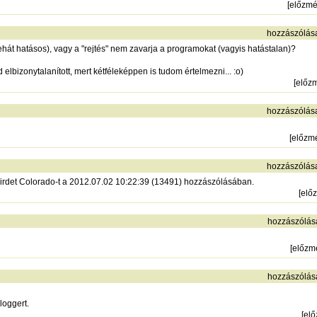
[
előzm
hozzászólás
ehát hatásos), vagy a "rejtés" nem zavarja a programokat (vagyis hatástalan)?
elbizonytalanított, mert kétféleképpen is tudom értelmezni... :o)
[
előz
hozzászólás
[
előzm
hozzászólás
 hirdet Colorado-t a 2012.07.02 10:22:39 (13491) hozzászólásában.
[
elő
hozzászólás
[
előzm
hozzászólás
loggert.
[
el