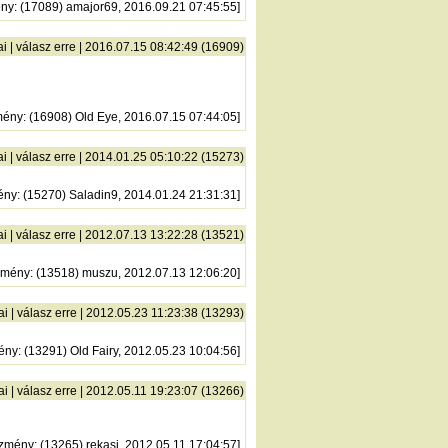
ény
: (17089) amajor69, 2016.09.21 07:45:55]
ai
|
válasz erre
| 2016.07.15 08:42:49 (16909)
mény
: (16908) Old Eye, 2016.07.15 07:44:05]
ai
|
válasz erre
| 2014.01.25 05:10:22 (15273)
ény
: (15270) Saladin9, 2014.01.24 21:31:31]
ai
|
válasz erre
| 2012.07.13 13:22:28 (13521)
zmény
: (13518) muszu, 2012.07.13 12:06:20]
ai
|
válasz erre
| 2012.05.23 11:23:38 (13293)
ény
: (13291) Old Fairy, 2012.05.23 10:04:56]
ai
|
válasz erre
| 2012.05.11 19:23:07 (13266)
őzmény
: (13265) rekasi, 2012.05.11 17:04:57]