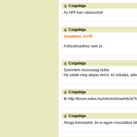
Csigabiga
Az OFF-ban válaszolok!
Csigabiga
Gondolom, erről!
A 60cséixedhez nem jó...
Csigabiga
Szerintem viszonylag reális.
Ha valaki meg akarja venni, és sokallja, akk
Csigabiga
Itt:
http://forum.index.hu/Article/showArticle
Csigabiga
Ahogy korosodok, én is egyre rosszabbul lát