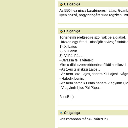
Csigabiga
Az 550-hez nincs karabineres hátlap. Gyárila
ilyen hozzá, hogy bringára tudd rögzíteni:
ht
Csigabiga
Történelmi érettségire szólitják be a diákot.
Húzzon egy tételt! - utasítják a vizsgáztatók a 
1). XI Lajos
2). VI Lenin
3). VI Pál Pápa
- Olvassa fel a tételeit!
Mire a diák szemrebbenés nélkül nekikezd:
- Az 1-es tétel ikszi Lajos...
- Az nem ikszi Lajos, hanem XI. Lajos! - vá
- Hatodik Lenin.
- Az nem hatodik Lenin hanem Vlagyimir Ilji
- Vlagyimir Iljics Pál Pápa...
Bocsi! :o)
Csigabiga
Volt korábban már 49 Iván?! :o)