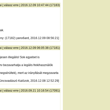
ai
|
válasz erre
| 2016.12.09 10:47:44 (17183)
ak.
ény
: (17182) yano6ard, 2016.12.09 08:56:21]
ai
|
válasz erre
| 2016.12.09 06:05:38 (17181)
sen illegális! Sok egyebet is
v bezavarhatja a legális frekihasználók
egsérültek), mert az irányítását megzavarta
 Kincsvadászó Kalózok, 2016.12.08 12:52:29]
ai
|
válasz erre
| 2016.09.21 10:16:54 (17091)