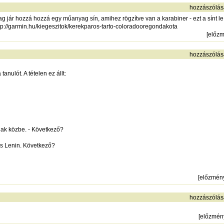
hozzászólás
g jár hozzá hozzá egy műanyag sín, amihez rögzítve van a karabiner - ezt a sínt le l
tp://garmin.hu/kiegeszitok/kerekparos-tarto-coloradooregondakota
[
előz
hozzászólás
tanulót. A tételen ez állt:
gnak közbe. - Következő?
cs Lenin. Következő?
[
előzmén
hozzászólás
[
előzmén