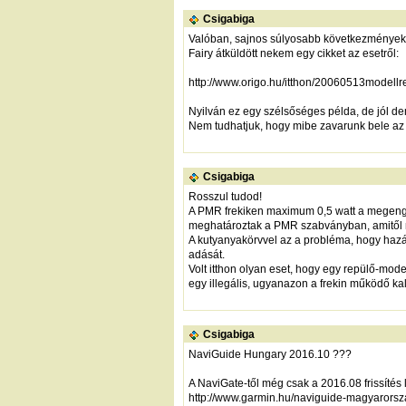
Csigabiga
Valóban, sajnos súlyosabb következmények v
Fairy átküldött nekem egy cikket az esetről:
http://www.origo.hu/itthon/20060513modellr
Nyilván ez egy szélsőséges példa, de jól de
Nem tudhatjuk, hogy mibe zavarunk bele az 
Csigabiga
Rosszul tudod!
A PMR frekiken maximum 0,5 watt a megenged
meghatároztak a PMR szabványban, amitől n
A kutyanyakörvvel az a probléma, hogy hazá
adását.
Volt itthon olyan eset, hogy egy repülő-mo
egy illegális, ugyanazon a frekin működő ka
Csigabiga
NaviGuide Hungary 2016.10 ???
A NaviGate-től még csak a 2016.08 frissítés le
http://www.garmin.hu/naviguide-magyarors