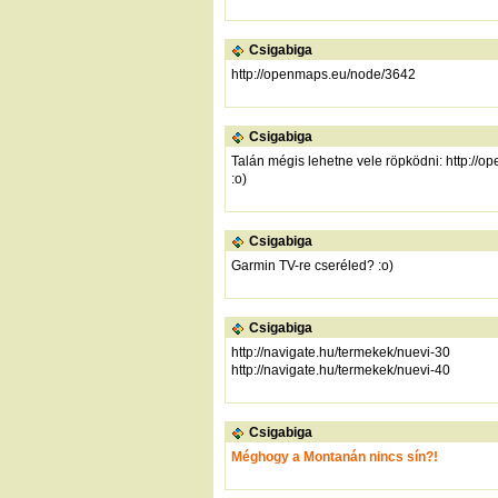
Csigabiga
http://openmaps.eu/node/3642
Csigabiga
Talán mégis lehetne vele röpködni:
http://o
:o)
Csigabiga
Garmin TV-re cseréled? :o)
Csigabiga
http://navigate.hu/termekek/nuevi-30
http://navigate.hu/termekek/nuevi-40
Csigabiga
Méghogy a Montanán nincs sín?!