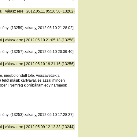
ai
|
válasz erre
| 2012.05.11 05:16:50 (13262)
zmény
: (13259) zakany, 2012.05.10 21:28:02]
ai
|
válasz erre
| 2012.05.10 21:05:13 (13258)
zmény
: (13257) zakany, 2012.05.10 20:39:40]
ai
|
válasz erre
| 2012.05.10 19:21:15 (13256)
, megbolondult tőle. Visszavették a
a telót másik kártyával, és azzal minden
endben! Nemrég kipróbáltam egy harmadik
zmény
: (13253) zakany, 2012.05.10 17:28:27]
ai
|
válasz erre
| 2012.05.09 12:12:33 (13244)