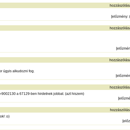
hozzászólás
[
előzmény
:
hozzászólás
[
előzmé
hozzászólás
or úgyis alkudozni fog.
[
előzmé
hozzászólás
?t=9002130
a 67129-ben hirdetnek jobbat. (azt hiszem)
[
előzm
hozzászólás
ok! :o)
[
elő