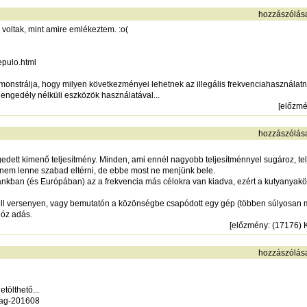
hozzászólás
oltak, mint amire emlékeztem. :o(
epulo.html
monstrálja, hogy milyen következményei lehetnek az illegális frekvenciahasználatn
engedély nélküli eszközök használatával...
[
előzm
hozzászólás
ett kimenő teljesítmény. Minden, ami ennél nagyobb teljesítménnyel sugároz, telje
em lenne szabad eltérni, de ebbe most ne menjünk bele.
nkban (és Európában) az a frekvencia más célokra van kiadva, ezért a kutyanyakör
dell versenyen, vagy bemutatón a közönségbe csapódott egy gép (többen súlyosan m
lóz adás.
[
előzmény
: (17176)
hozzászólás
tölthető...
zag-201608