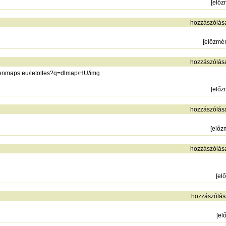
[
előz
hozzászólás
[
előzmé
hozzászólás
penmaps.eu/letoltes?q=dlmap/HU/img
[
előz
hozzászólás
[
előz
hozzászólás
[
el
hozzászólás
[
el