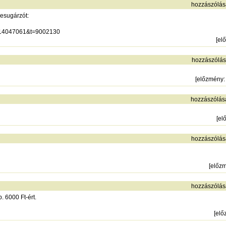
hozzászólás
esugárzót:
a=114047061&t=9002130
[
el
hozzászólás
[
előzmény
hozzászólás
[
el
hozzászólás
[
előz
hozzászólás
. 6000 Ft-ért.
[
elő