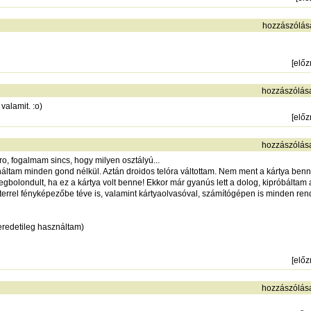
hozzászólás
[
elő
hozzászólás
valamit. :o)
[
elő
hozzászólás
, fogalmam sincs, hogy milyen osztályú...
tam minden gond nélkül. Aztán droidos telóra váltottam. Nem ment a kártya benne
megbolondult, ha ez a kártya volt benne! Ekkor már gyanús lett a dolog, kipróbáltam 
pterrel fényképezőbe téve is, valamint kártyaolvasóval, számítógépen is minden r
 eredetileg használtam)
[
elő
hozzászólás