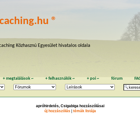
caching.hu ®
aching Közhasznú Egyesület hivatalos oldala
+
megtalálások
~
+
felhasználók
~
+
poi
~
fórum
FA
apróhirdetés, Csigabiga hozzászólásai
új hozzászólás
|
témák listája