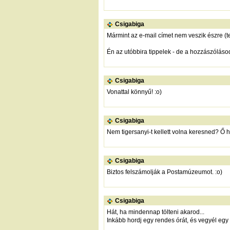
Csigabiga
Mármint az e-mail címet nem veszik észre (t
Én az utóbbira tippelek - de a hozzászólásod 
Csigabiga
Vonattal könnyű! :o)
Csigabiga
Nem tigersanyi-t kellett volna keresned? Ő
Csigabiga
Biztos felszámolják a Postamúzeumot. :o)
Csigabiga
Hát, ha mindennap tölteni akarod...
Inkább hordj egy rendes órát, és vegyél egy 