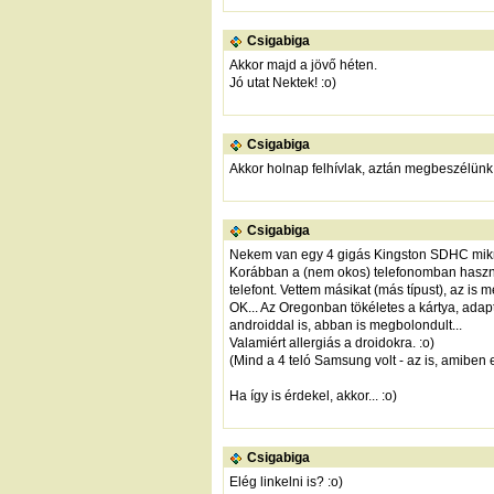
Csigabiga
Akkor majd a jövő héten.
Jó utat Nektek! :o)
Csigabiga
Akkor holnap felhívlak, aztán megbeszélünk 
Csigabiga
Nekem van egy 4 gigás Kingston SDHC mikro
Korábban a (nem okos) telefonomban használ
telefont. Vettem másikat (más típust), az is 
OK... Az Oregonban tökéletes a kártya, ada
androiddal is, abban is megbolondult...
Valamiért allergiás a droidokra. :o)
(Mind a 4 teló Samsung volt - az is, amiben
Ha így is érdekel, akkor... :o)
Csigabiga
Elég linkelni is? :o)