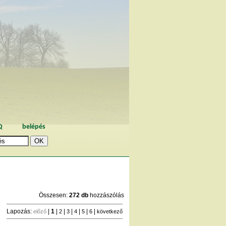
Q
belépés
Összesen:
272 db
hozzászólás
Lapozás:
|
1
|
|
|
|
|
|
előző
2
3
4
5
6
következő