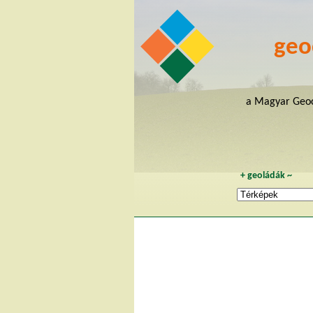
geo
a Magyar Geoc
+
geoládák
~