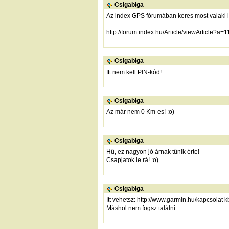
Csigabiga
Az index GPS fórumában keres most valaki l
http://forum.index.hu/Article/viewArticle?
Csigabiga
Itt nem kell PIN-kód!
Csigabiga
Az már nem 0 Km-es! :o)
Csigabiga
Hű, ez nagyon jó árnak tűnik érte!
Csapjatok le rá! :o)
Csigabiga
Itt vehetsz:
http://www.garmin.hu/kapcsolat
kb
Máshol nem fogsz találni.