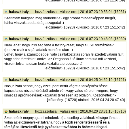
[
előzmény
: (16932) kukusikp, 2016.07.23 22:07:59]
halaszkiraly
hozzászólásai
|
válasz erre
| 2016.07.23 19:53:04 (16931)
Szerintem hallgasd meg vrobert82-t - egy próbát mindenképpen megér,
hátha visszakapod a drágaszágodat :)
[
előzmény
: (16928) kukusikp, 2016.07.23 15:15:42]
halaszkiraly
hozzászólásai
|
válasz erre
| 2016.07.23 19:48:03 (16930)
Nem lehet, hogy itt is segítene a factory-reset, majd a uSD formázása?
(persze csak a saját adatok mentése után...)
Lehet, hogy a számítógéppel való csatlakoztatás során felszedett valami fájlt
vagy adat-töredéket, amivel az Oregonon futó linux nem tud mit kezdeni,
viszont folyamatosan foglalkoztatja a processzort?
[
előzmény
: (16928) kukusikp, 2016.07.23 15:15:42]
halaszkiraly
hozzászólásai
|
válasz erre
| 2016.04.25 04:52:19 (16721)
Nos, bízom benne, hogy ezzel pont kerül végre a terképkészítéssel
kapcsolatos nézeteltérésből adódó vélt vagy valós sérelem végére, hogy
ismét az apróhirdetések kapjanak teret ezen az oldalon. Köszönettel: hk
[
előzmény
: (16720) alnibell, 2016.04.24 20:47:40]
halaszkiraly
hozzászólásai
|
válasz erre
| 2016.04.20 23:31:15 (16710)
Szeretnénk megnyugtatni mindenkit (ha esetleg valakinak kétsége támadt
volna az előzményeket látván), hogy
a topik rendeltetésszerű és a
témájába illeszkedő bejegyzéseket továbbra is örömmel fogad.