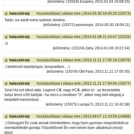
[
előzmény
: (15918) Exupery, 2015.01.04 16:08:25]
halaszkiraly
hozzászólásai
|
válasz erre
| 2014.05.30 18:45:33 (15573)
Talán, ha adott volna számot, lehetne...
[
előzmény
: (15572) penomope, 2014.05.30 18:09:11]
halaszkiraly
hozzászólásai
|
válasz erre
| 2014.01.08 21:24:47 (15225)
:))
[
előzmény
: (15224) Zahy, 2014.01.08 19:21:54]
halaszkiraly
hozzászólásai
|
válasz erre
| 2013.11.21 17:05:19 (15078)
:) telefonról bepötyögve, lemaradtam... :)
[
előzmény
: (15076) Old Fairy, 2013.11.21 17:00:35]
halaszkiraly
hozzászólásai
|
válasz erre
| 2013.11.21 17:04:04 (15077)
Szia! Ha ezt látod rajta: Legend C
X
, vagy HC
X
, akkor jó - az ikszesekbe
tudsz tenni uSD kártyát - ha nincs a nevében "X", akkor meg kell elégedj a
beépített memóriával...
[
előzmény
: (15075) Laciqa73, 2013.11.21 16:42:38]
halaszkiraly
hozzászólásai
|
válasz erre
| 2013.09.07 12:10:59 (14968)
:) Dehogyis! Én csak annak örömködtem, hogy ilyen gyorsan megoldódott az
elemtartófedél-gondja Tótzoli65nek! Én nem kérek ilyen alkatrészt (most)
köszi