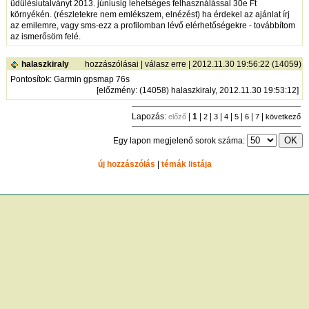
üdülésiutalványt 2013. júniusig lehetséges felhasználással 30e Ft
környékén. (részletekre nem emlékszem, elnézést) ha érdekel az ajánlat írj
az emilemre, vagy sms-ezz a profilomban lévő elérhetőségekre - továbbítom
az ismerősöm felé.
halaszkiraly
hozzászólásai
|
válasz erre
| 2012.11.30 19:56:22 (14059)
Pontosítok: Garmin gpsmap 76s
[
előzmény
: (14058) halaszkiraly, 2012.11.30 19:53:12]
Lapozás:
|
1
|
|
|
|
|
|
|
előző
2
3
4
5
6
7
következő
Egy lapon megjelenő sorok száma:
új hozzászólás
|
témák listája
Bejelentkezés
név:
jelszó:
tárolás
[
regisztráció
]
[
turistautak.hu
] [
hasznos apróságok
] [
jogi tudnivalók
]
[
e-mail
] [
impresszum
]