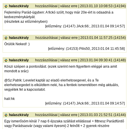
halaszkiraly
hozzászólásai
|
válasz erre
| 2013.01.10 10:08:53 (14194)
Fejlemény Parád-ügyben: A fickó szólt, hogy már 20e-ért is odaadná a
kedvezménykártyát.
(részletek az előzményben)
[
előzmény
: (14147) JAck:66:, 2013.01.04 09:14:57]
halaszkiraly
hozzászólásai
|
válasz erre
| 2013.01.04 11:57:25 (14154)
Örülök Neked! :)
[
előzmény
: (14153) Pilis50, 2013.01.04 11:45:58]
halaszkiraly
hozzászólásai
|
válasz erre
| 2013.01.04 09:30:41 (14148)
Köszi szépen a pontosítást. (ezek szerint nem figyeltem eléggé arra amit
mondott a srác)
@Sz.Patrik: Levelet kaptál az eladó elerhetosegevel, és a Te
elerhetosegedet is elküldtem neki, ha a fentiek ismeretében még aktuális,
vegyétek fel a kapcsolatot.
hali:hk
[
előzmény
: (14147) JAck:66:, 2013.01.04 09:14:57]
halaszkiraly
hozzászólásai
|
válasz erre
| 2013.01.03 21:52:51 (14144)
Egy ismerősöm kínál 7 nap 6 éjszaka szállást ellátással + fittnesz Parádfürdő
vagy Parádsasvár (vagy valami ilyesmi) 2 felnőtt + 2 gyerek részére