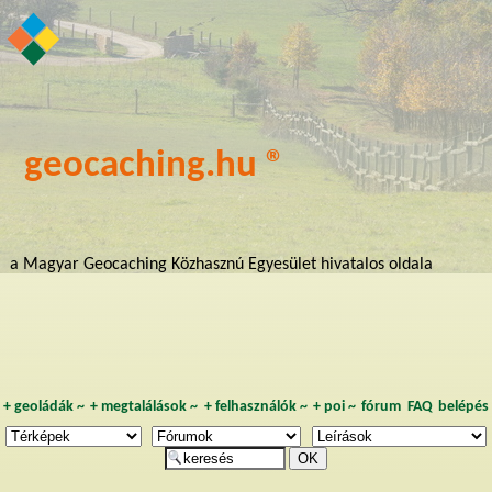
geocaching.hu ®
a Magyar Geocaching Közhasznú Egyesület hivatalos oldala
+
geoládák
~
+
megtalálások
~
+
felhasználók
~
+
poi
~
fórum
FAQ
belépés