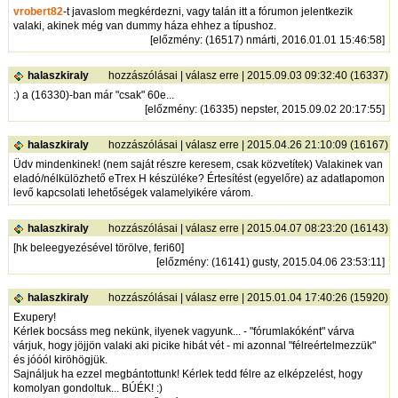
vrobert82
-t javaslom megkérdezni, vagy talán itt a fórumon jelentkezik
valaki, akinek még van dummy háza ehhez a típushoz.
[
előzmény
: (16517) nmárti, 2016.01.01 15:46:58]
halaszkiraly
hozzászólásai
|
válasz erre
| 2015.09.03 09:32:40 (16337)
:) a (16330)-ban már "csak" 60e...
[
előzmény
: (16335) nepster, 2015.09.02 20:17:55]
halaszkiraly
hozzászólásai
|
válasz erre
| 2015.04.26 21:10:09 (16167)
Üdv mindenkinek! (nem saját részre keresem, csak közvetítek) Valakinek van
eladó/nélkülözhető eTrex H készüléke? Értesítést (egyelőre) az adatlapomon
levő kapcsolati lehetőségek valamelyikére várom.
halaszkiraly
hozzászólásai
|
válasz erre
| 2015.04.07 08:23:20 (16143)
[hk beleegyezésével törölve, feri60]
[
előzmény
: (16141) gusty, 2015.04.06 23:53:11]
halaszkiraly
hozzászólásai
|
válasz erre
| 2015.01.04 17:40:26 (15920)
Exupery!
Kérlek bocsáss meg nekünk, ilyenek vagyunk... - "fórumlakóként" várva
várjuk, hogy jöjjön valaki aki picike hibát vét - mi azonnal "félreértelmezzük"
és jóóól kiröhögjük.
Sajnáljuk ha ezzel megbántottunk! Kérlek tedd félre az elképzelést, hogy
komolyan gondoltuk... BÚÉK! :)