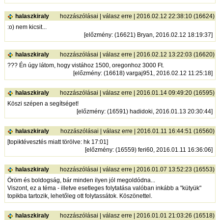
halaszkiraly
hozzászólásai
|
válasz erre
| 2016.02.12 22:38:10 (16624)
:o) nem kicsit...
[
előzmény
: (16621) Bryan, 2016.02.12 18:19:37]
halaszkiraly
hozzászólásai
|
válasz erre
| 2016.02.12 13:22:03 (16620)
??? Én úgy látom, hogy vistához 1500, oregonhoz 3000 Ft.
[
előzmény
: (16618) vargaj951, 2016.02.12 11:25:18]
halaszkiraly
hozzászólásai
|
válasz erre
| 2016.01.14 09:49:20 (16595)
Köszi szépen a segítséget!
[
előzmény
: (16591) hadidoki, 2016.01.13 20:30:44]
halaszkiraly
hozzászólásai
|
válasz erre
| 2016.01.11 16:44:51 (16560)
[topiktévesztés miatt törölve: hk 17:01]
[
előzmény
: (16559) feri60, 2016.01.11 16:36:06]
halaszkiraly
hozzászólásai
|
válasz erre
| 2016.01.07 13:52:23 (16553)
Öröm és boldogság, bár minden ilyen jól megoldódna...
Viszont, ez a téma - illetve esetleges folytatása valóban inkább a "kütyük"
topikba tartozik, lehetőleg ott folytassátok. Köszönettel.
halaszkiraly
hozzászólásai
|
válasz erre
| 2016.01.01 21:03:26 (16518)