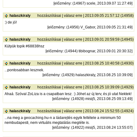
[
előzmény
: (14967) scele, 2013.09.07 11:27:49]
halaszkiraly
hozzászólásai
|
válasz erre
| 2013.09.05 21:57:12 (14958)
:) de jó!
[
előzmény
: (14956) V_Gabor, 2013.09.05 21:31:49]
halaszkiraly
hozzászólásai
|
válasz erre
| 2013.09.01 20:59:59 (14945)
Kütyük topik #68838hsz
[
előzmény
: (14944) tibibognar, 2013.09.01 20:30:32]
halaszkiraly
hozzászólásai
|
válasz erre
| 2013.08.25 10:40:58 (14930)
...pontosabban lesznek.
[
előzmény
: (14929) halaszkiraly, 2013.08.25 10:39:09]
halaszkiraly
hozzászólásai
|
válasz erre
| 2013.08.25 10:39:09 (14929)
Ahaá. Szóval ZoLiza is a csapatban lesz. :) Jöhet az új terv, és jó utat Nektek!
[
előzmény
: (14928) misij5, 2013.08.25 09:13:49]
halaszkiraly
hozzászólásai
|
válasz erre
| 2013.08.24 15:52:55 (14924)
...na meg a geocaching.hu-n a ládarejtés egyik feltétele a minimum 50
nembudapesti, nem virtuális megtalálás megléte is.
[
előzmény
: (14922) misij5, 2013.08.24 13:55:07]