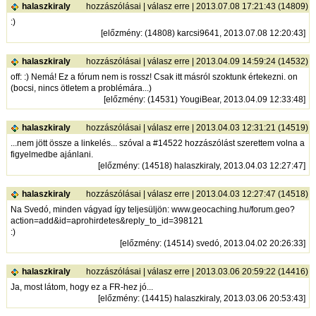
halaszkiraly
hozzászólásai
|
válasz erre
| 2013.07.08 17:21:43 (14809)
:)
[
előzmény
: (14808) karcsi9641, 2013.07.08 12:20:43]
halaszkiraly
hozzászólásai
|
válasz erre
| 2013.04.09 14:59:24 (14532)
off: :) Nemá! Ez a fórum nem is rossz! Csak itt másról szoktunk értekezni. on
(bocsi, nincs ötletem a problémára...)
[
előzmény
: (14531) YougiBear, 2013.04.09 12:33:48]
halaszkiraly
hozzászólásai
|
válasz erre
| 2013.04.03 12:31:21 (14519)
...nem jött össze a linkelés... szóval a #14522 hozzászólást szerettem volna a
figyelmedbe ajánlani.
[
előzmény
: (14518) halaszkiraly, 2013.04.03 12:27:47]
halaszkiraly
hozzászólásai
|
válasz erre
| 2013.04.03 12:27:47 (14518)
Na Svedó, minden vágyad így teljesüljön: www.geocaching.hu/forum.geo?
action=add&id=aprohirdetes&reply_to_id=398121
:)
[
előzmény
: (14514) svedó, 2013.04.02 20:26:33]
halaszkiraly
hozzászólásai
|
válasz erre
| 2013.03.06 20:59:22 (14416)
Ja, most látom, hogy ez a FR-hez jó...
[
előzmény
: (14415) halaszkiraly, 2013.03.06 20:53:43]