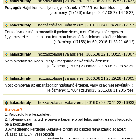
halaszkiraly
hozzászólásai
|
válasz erre
| 2017.08.28 08:05:57 (17437)
Potyogók
Hajni keresett ilyet a gyerkőcnek a 17425 hsz-ban, kicsit lejjebb:
[
előzmény
: (17436) mikropit, 2017.08.27 14:18:22]
halaszkiraly
hozzászólásai
|
válasz erre
| 2016.11.24 00:46:03 (17157)
Pontosítva ez már a második figyelmeztetés, mert Old eye már egyszer
figyelmeztette littletet a tuhu fórumon hasonló floodolásért, október idusán...
[
előzmény
: (17156) feri60, 2016.11.23 21:46:12]
halaszkiraly
hozzászólásai
|
válasz erre
| 2016.08.22 13:00:25 (17007)
Nem akartam trollkodni. Melyik meghirdetett készülék érdekel?
[
előzmény
: (17006) zsundi33, 2016.08.22 08:52:39]
halaszkiraly
hozzászólásai
|
válasz erre
| 2016.08.21 23:29:28 (17005)
Most komolyan az elbaltázott bringástartó érdekel, vagy csak mellényúltál? :)
[
előzmény
: (17004) zsundi33, 2016.08.21 20:57:44]
halaszkiraly
hozzászólásai
|
válasz erre
| 2016.07.23 23:11:22 (16933)
Biztosan?
:)
1. Kapcsold ki a készüléket!
2. Folyamatosan tartsd nyomva a képernyő bal felső sarkát, és úgy kapcsold
be a készüléket!
3. A megjelenő kérdésre (Akarja-e törölni az összes felhasználó adatot?)
válaszd az IGEN (yes) opciót!