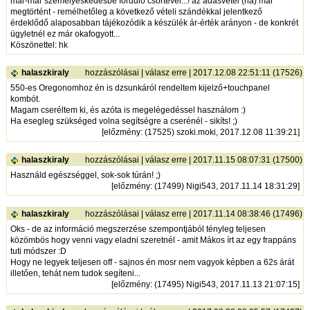
már-már személyeskedésbe forduló csörtével...! az adásvétel (ha) már
megtörtént - remélhetőleg a következő vételi szándékkal jelentkező
érdeklődő alaposabban tájékozódik a készülék ár-érték arányon - de konkrét
ügyletnél ez már okafogyott...
Köszönettel: hk
halaszkiraly
hozzászólásai
|
válasz erre
| 2017.12.08 22:51:11 (17526)
550-es Oregonomhoz én is dzsunkáról rendeltem kijelző+touchpanel
kombót.
Magam cseréltem ki, és azóta is megelégedéssel használom :)
Ha esegleg szükséged volna segítségre a cserénél - sikíts! ;)
[
előzmény
: (17525) szoki.moki, 2017.12.08 11:39:21]
halaszkiraly
hozzászólásai
|
válasz erre
| 2017.11.15 08:07:31 (17500)
Használd egészséggel, sok-sok túrán! ;)
[
előzmény
: (17499) Nigi543, 2017.11.14 18:31:29]
halaszkiraly
hozzászólásai
|
válasz erre
| 2017.11.14 08:38:46 (17496)
Oks - de az információ megszerzése szempontjából tényleg teljesen
közömbös hogy venni vagy eladni szeretnél - amit Mákos írt az egy frappáns
tuti módszer :D
Hogy ne legyek teljesen off - sajnos én mosr nem vagyok képben a 62s árát
illetően, tehát nem tudok segíteni...
[
előzmény
: (17495) Nigi543, 2017.11.13 21:07:15]