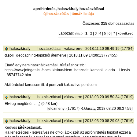
apróhirdetés, halaszkiraly hozzászólásai
új hozzászólás
|
témák listája
Összesen:
315 db
hozzászólás
Lapozás:
|
1
|
|
|
|
|
|
|
előző
2
3
4
5
6
7
következő
halaszkiraly
hozzászólásai
|
válasz erre
| 2018.11.10 09:49:19 (17784)
d.zoli
| geocaching-topikból átemelve | 2018.11.09 14:09:13 (77455)
Eladó egy nem használt kamásli, túrázáshoz stb.:
https://www.jofogas.hu/bacs_kiskun/Nem_hasznalt_kamasli_elado__Hervis_
_85747742.htm
Akit érdekel keressen itt: d pont zoli kukac live pont com
halaszkiraly
hozzászólásai
|
válasz erre
| 2018.03.20 09:50:34 (17619)
Elvileg megtörtént... ;) (9:48-kor)
[
előzmény
: (17617) R.Guszty, 2018.03.20 08:37:59]
halaszkiraly
hozzászólásai
|
válasz erre
| 2018.03.20 08:29:08 (17616)
Kedves
játékos
társak,
Ha lehetséges - légyszíves ne off-oljátok szét az apróhirdetés topikot ezzel a