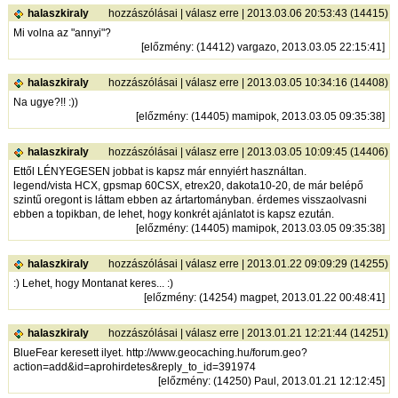
halaszkiraly
hozzászólásai
|
válasz erre
| 2013.03.06 20:53:43 (14415)
Mi volna az "annyi"?
[
előzmény
: (14412) vargazo, 2013.03.05 22:15:41]
halaszkiraly
hozzászólásai
|
válasz erre
| 2013.03.05 10:34:16 (14408)
Na ugye?!! :))
[
előzmény
: (14405) mamipok, 2013.03.05 09:35:38]
halaszkiraly
hozzászólásai
|
válasz erre
| 2013.03.05 10:09:45 (14406)
Ettől LÉNYEGESEN jobbat is kapsz már ennyiért használtan.
legend/vista HCX, gpsmap 60CSX, etrex20, dakota10-20, de már belépő
szintű oregont is láttam ebben az ártartományban. érdemes visszaolvasni
ebben a topikban, de lehet, hogy konkrét ajánlatot is kapsz ezután.
[
előzmény
: (14405) mamipok, 2013.03.05 09:35:38]
halaszkiraly
hozzászólásai
|
válasz erre
| 2013.01.22 09:09:29 (14255)
:) Lehet, hogy Montanat keres... :)
[
előzmény
: (14254) magpet, 2013.01.22 00:48:41]
halaszkiraly
hozzászólásai
|
válasz erre
| 2013.01.21 12:21:44 (14251)
BlueFear keresett ilyet.
http://www.geocaching.hu/forum.geo?
action=add&id=aprohirdetes&reply_to_id=391974
[
előzmény
: (14250) Paul, 2013.01.21 12:12:45]