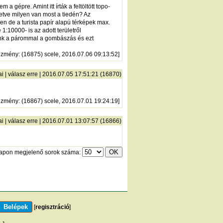
gépre. Amint itt írták a feltöltött topo-
letve milyen van most a tiedén? Az
en de a turista papír alapú térképek max.
 1:10000- is az adott területről
bink a párommal a gombászás és ezt
őzmény
: (16875) scele, 2016.07.06 09:13:52]
ai
|
válasz erre
| 2016.07.05 17:51:21 (16870)
őzmény
: (16867) scele, 2016.07.01 19:24:19]
ai
|
válasz erre
| 2016.07.01 13:07:57 (16866)
lapon megjelenő sorok száma:
[
regisztráció
]