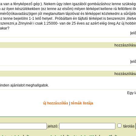
ra van a fényképező gép:). Nekem úgy isten igazából gombázáshoz lenne szükségem a 
az ilyen készülékekben (ez lenne az elsőm) milyen térképet kellene rá feltölteni il
nymérő(rókavadász)igen jól megtanultam tájolóval és térképpel közlekedni a sűrűjéb
enne bejelölni 1-1 lelő helyet . Próbáltam én tájfutó térképet is beszerezni ,illetve
zerezni,a Zrinyinél i csak 1:25000- van de 25 éves az azért elég öreg.Az új hob
takar?
[
el
hozzászólás
[
el
hozzászólás
inden ajánlatot meghallgatok.
Egy 
új hozzászólás
|
témák listája
jelszó:
tárolás