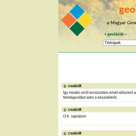
geo
a Magyar Geoc
+
geoládák
~
csabi.M
Így miután erről lecsúsztam,ismét időszerű
felvilágosítást adni a készülékről.
csabi.M
O.K. sajnálom
csabi.M