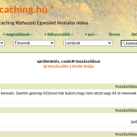
caching.hu ®
aching Közhasznú Egyesület hivatalos oldala
+
megtalálások
~
+
felhasználók
~
+
poi
~
fórum
FA
apróhirdetés, csabi.M hozzászólásai
új hozzászólás
|
témák listája
hozzászólás
 a keresés. Garmin gpsmap 62(most már tudom,hogy nem stc)st vagy 64 st-t keresek 
hozzászólás
[
el
hozzászólás