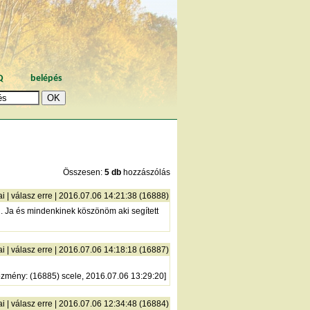
Q
belépés
Összesen:
5 db
hozzászólás
ai
|
válasz erre
| 2016.07.06 14:21:38 (16888)
. Ja és mindenkinek köszönöm aki segített
ai
|
válasz erre
| 2016.07.06 14:18:18 (16887)
őzmény
: (16885) scele, 2016.07.06 13:29:20]
ai
|
válasz erre
| 2016.07.06 12:34:48 (16884)