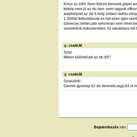
Köszi az infót. Nem fotózni keresek gépet ar
térkép nem jó az stc-ben ,nem vagyok otthon 
alaphelyzet az ,kb 6 évig voltam rádiós irá
1:30000 felbontásuak és hát ezen igen nehéz l
(Gerecse,Vértes,)de sehonnan nem lehet bes
szeretnénk dokumentálni. Az alkuképes mit 
csabi.M
Szia!
Miben különbözik az stc-től?
csabi.M
Sziasztok!
Garmin gpsmap 62 stc-keresek,vagy 64 st m
Bejelentkezés
név: