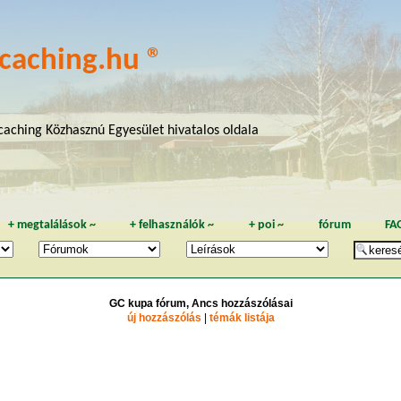
caching.hu ®
aching Közhasznú Egyesület hivatalos oldala
+
megtalálások
~
+
felhasználók
~
+
poi
~
fórum
FA
GC kupa fórum, Ancs hozzászólásai
új hozzászólás
|
témák listája