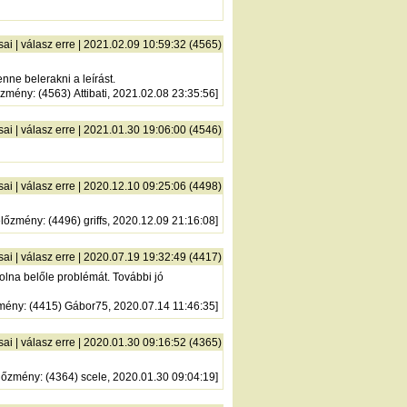
sai
|
válasz erre
| 2021.02.09 10:59:32 (4565)
nne belerakni a leírást.
őzmény
: (4563) Attibati, 2021.02.08 23:35:56]
sai
|
válasz erre
| 2021.01.30 19:06:00 (4546)
sai
|
válasz erre
| 2020.12.10 09:25:06 (4498)
előzmény
: (4496) griffs, 2020.12.09 21:16:08]
sai
|
válasz erre
| 2020.07.19 19:32:49 (4417)
olna belőle problémát. További jó
mény
: (4415) Gábor75, 2020.07.14 11:46:35]
sai
|
válasz erre
| 2020.01.30 09:16:52 (4365)
lőzmény
: (4364) scele, 2020.01.30 09:04:19]