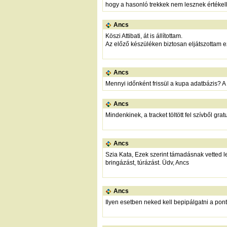
hogy a hasonló trekkek nem lesznek értéke
Ancs
Köszi Attibati, át is állítottam.
Az előző készüléken biztosan eljátszottam ezt
Ancs
Mennyi időnként frissül a kupa adatbázis? A 
Ancs
Mindenkinek, a tracket töltött fel szívből gr
Ancs
Szia Kata, Ezek szerint támadásnak vetted l
bringázást, túrázást. Üdv, Ancs
Ancs
Ilyen esetben neked kell bepipálgatni a pont