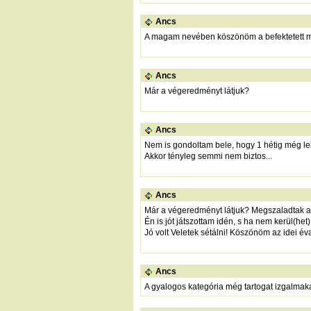
Ancs
A magam nevében köszönöm a befektetett m
Ancs
Már a végeredményt látjuk?
Ancs
Nem is gondoltam bele, hogy 1 hétig még leh
Akkor tényleg semmi nem biztos...
Ancs
Már a végeredményt látjuk? Megszaladtak a 
Én is jót játszottam idén, s ha nem kerül(het)
Jó volt Veletek sétálni! Köszönöm az idei év
Ancs
A gyalogos kategória még tartogat izgalmakat