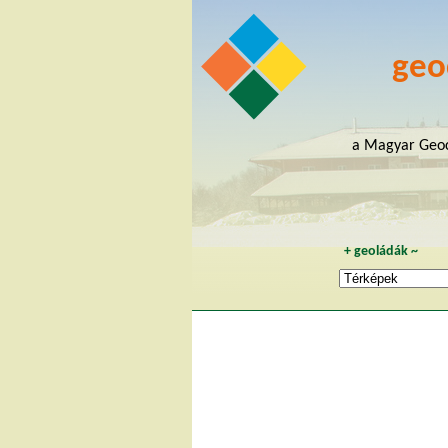
geo
a Magyar Geoc
+
geoládák
~