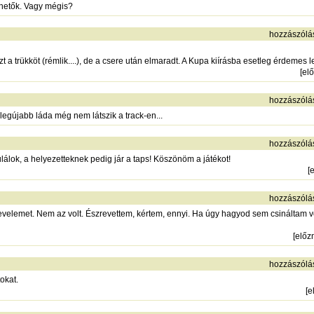
lhetők. Vagy mégis?
hozzászólá
 a trükköt (rémlik....), de a csere után elmaradt. A Kupa kiírásba esetleg érdemes le
[
el
hozzászólá
legújabb láda még nem látszik a track-en...
hozzászólá
atulálok, a helyezetteknek pedig jár a taps! Köszönöm a játékot!
[
hozzászólá
evelemet. Nem az volt. Észrevettem, kértem, ennyi. Ha úgy hagyod sem csináltam v
[
előz
hozzászólá
okat.
[
e