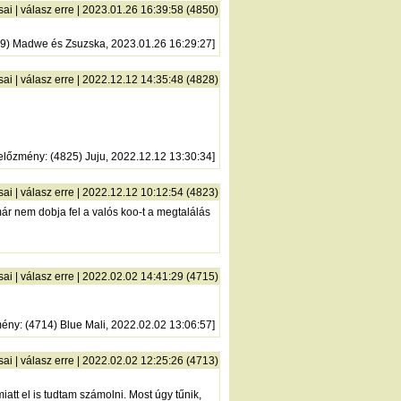
sai
|
válasz erre
| 2023.01.26 16:39:58 (4850)
49) Madwe és Zsuzska, 2023.01.26 16:29:27]
sai
|
válasz erre
| 2022.12.12 14:35:48 (4828)
előzmény
: (4825) Juju, 2022.12.12 13:30:34]
sai
|
válasz erre
| 2022.12.12 10:12:54 (4823)
már nem dobja fel a valós koo-t a megtalálás
sai
|
válasz erre
| 2022.02.02 14:41:29 (4715)
mény
: (4714) Blue Mali, 2022.02.02 13:06:57]
sai
|
válasz erre
| 2022.02.02 12:25:26 (4713)
 miatt el is tudtam számolni. Most úgy tűnik,