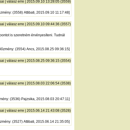
sai
|
válasz erre
| 2015.09.10 13:28:05 (3559)
őzmény
: (3558) Attibati, 2015.09.10 11:17:48]
sai
|
válasz erre
| 2015.09.10 09:44:36 (3557)
 pontot is szeretném érvényesíteni. Tudnál
lőzmény
: (3554) Ancs, 2015.08.25 09:36:15]
sai
|
válasz erre
| 2015.08.25 09:36:15 (3554)
sai
|
válasz erre
| 2015.08.03 22:06:54 (3538)
zmény
: (3536) Pajzsika, 2015.08.03 20:47:11]
sai
|
válasz erre
| 2015.06.14 21:43:08 (3528)
őzmény
: (3527) Attibati, 2015.06.14 21:35:05]