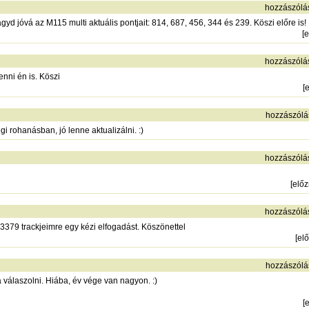
hozzászólá
gyd jóvá az M115 multi aktuális pontjait: 814, 687, 456, 344 és 239. Köszi előre is!
[
e
hozzászólá
nni én is. Köszi
[
hozzászólá
gi rohanásban, jó lenne aktualizálni. :)
hozzászólá
[
elő
hozzászólá
3379 trackjeimre egy kézi elfogadást. Köszönettel
[
el
hozzászólá
válaszolni. Hiába, év vége van nagyon. :)
[