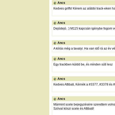
Ancs
Kedves griffs! Kérem az alábbi track-eken ha
Ancs
Dejódejó. :) M115 kapcsán igénybe fogom ve
Ancs
A kiírás még a tavalyi. Ha van idő rá az év vé
Ancs
Egy trackben küldd be, és minden süti lesz
Ancs
Kedves Attibati, Kérnék a #3377, #3378 és #
Ancs
Mármint scele bejegyzésére szerettem volna 
Szóval köszi scele és Attibati!