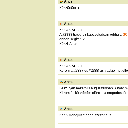
Ancs
Köszönöm :)
Ancs
Kedves Attibati,
A #2388 trackhez kapcsolódóan eddig a
GC
ebben segíteni?
Köszi, Ancs
Ancs
Kedves Attibati,
Kérem a #2387 és #2388-as trackjeimet elfog
Ancs
Lesz ilyen nekem is augusztusban. A nyár má
Kérem és köszönöm előre is a megértést és A
Ancs
Kár :) Mondjuk eléggé szezonális