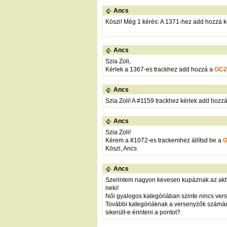
Ancs
Köszi! Még 1 kérés: A 1371-hez add hozzá k
Ancs
Szia Zoli,
Kérlek a 1367-es trackhez add hozzá a
GC2
Ancs
Szia Zoli! A #1159 trackhez kérlek add hozz
Ancs
Szia Zoli!
Kérem a #1072-es trackemhez állítsd be a
Köszi, Ancs
Ancs
Szerintem nagyon kevesen kupáznak az aktí
neki!
Női gyalogos kategóriában szinte nincs verse
További kategóriáknak a versenyzők számának
sikerült-e érinteni a pontot?