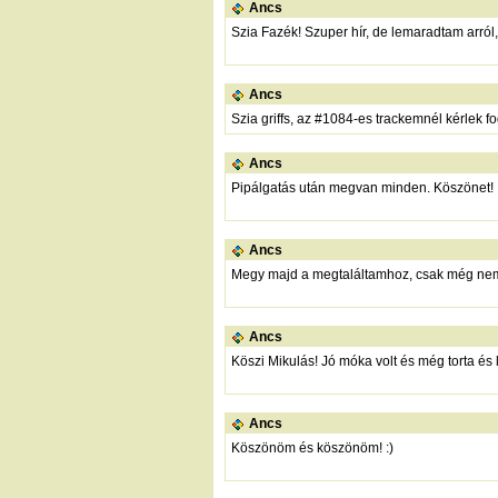
Ancs
Szia Fazék! Szuper hír, de lemaradtam arról, 
Ancs
Szia griffs, az #1084-es trackemnél kérlek f
Ancs
Pipálgatás után megvan minden. Köszönet!
Ancs
Megy majd a megtaláltamhoz, csak még nem 
Ancs
Köszi Mikulás! Jó móka volt és még torta és l
Ancs
Köszönöm és köszönöm! :)