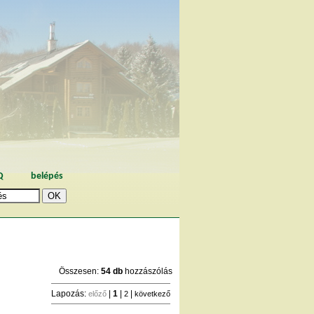
Q
belépés
Összesen:
54 db
hozzászólás
Lapozás:
|
1
|
|
előző
2
következő