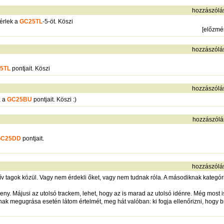
hozzászólá
érlek a
GC25TL
-5-öt. Köszi
[
előzmé
hozzászólá
5TL
pontjait. Köszi
hozzászólá
á a
GC25BU
pontjait. Köszi :)
hozzászólá
GC25DD
pontjait.
hozzászólá
v tagok közül. Vagy nem érdekli őket, vagy nem tudnak róla. A másodiknak kategó
ny. Májusi az utolsó trackem, lehet, hogy az is marad az utolsó idénre. Még most i
 megugrása esetén látom értelmét, meg hát valóban: ki fogja ellenőrizni, hogy bri