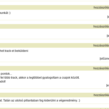
hozzászólá
unkát :)
[
hozzászólá
[
hozzászólá
et track-et beküldeni
[
előzm
hozzászólá
pontok...
 fel több track, akkor a legtöbbet gyalogoltam a csajok között.
adot!
[
e
hozzászólá
. Talán az utolsó pillantaban fog kiderülni a végeredmény. :)