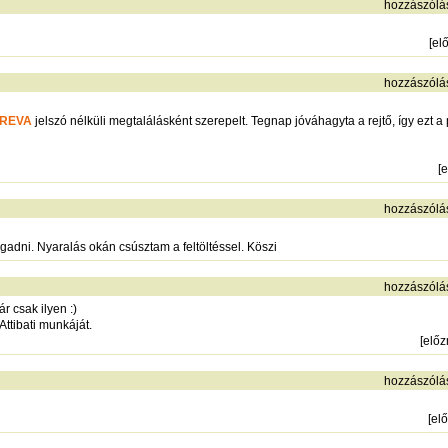
hozzászólá
[
el
hozzászólá
REVA
jelszó nélküli megtalálásként szerepelt. Tegnap jóváhagyta a rejtő, így ezt a
[
e
hozzászólá
adni. Nyaralás okán csúsztam a feltöltéssel. Köszi
hozzászólá
r csak ilyen :)
ttibati munkáját.
[
elő
hozzászólá
[
el