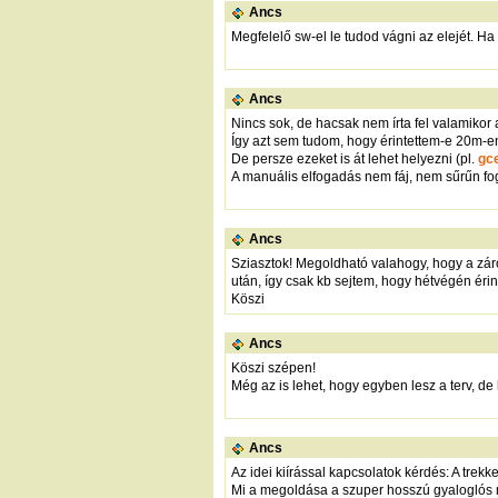
Ancs
Megfelelő sw-el le tudod vágni az elejét. Ha 
Ancs
Nincs sok, de hacsak nem írta fel valamikor 
Így azt sem tudom, hogy érintettem-e 20m-en 
De persze ezeket is át lehet helyezni (pl.
gc
A manuális elfogadás nem fáj, nem sűrűn fog
Ancs
Sziasztok! Megoldható valahogy, hogy a záról
után, így csak kb sejtem, hogy hétvégén érin
Köszi
Ancs
Köszi szépen!
Még az is lehet, hogy egyben lesz a terv, de h
Ancs
Az idei kiírással kapcsolatok kérdés: A trekke
Mi a megoldása a szuper hosszú gyaloglós