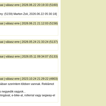
sai
|
válasz erre
| 2026.06.22 20:19:33 (5160)
ny
: (5159) Marton Zoli, 2026.06.22 05:30:18]
sai
|
válasz erre
| 2026.06.21 21:12:03 (5158)
sai
|
válasz erre
| 2026.05.24 21:33:24 (5137)
sai
|
válasz erre
| 2026.05.11 09:34:07 (5133)
sai
|
válasz erre
| 2023.10.24 21:29:22 (4903)
riában szerintem többen vannak. Reklámot
s negyedik vagyok...
ngával, e-bike-al, rollerral vagy segway-el