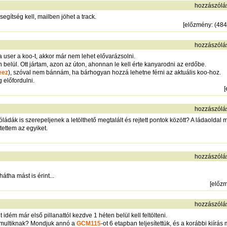
hozzászólá
segítség kell, mailben jöhet a track.
[
előzmény
: (48
hozzászólá
a user a koo-t, akkor már nem lehet elővarázsolni.
belül. Ott jártam, azon az úton, ahonnan le kell érte kanyarodni az erdőbe.
eez
), szóval nem bánnám, ha bárhogyan hozzá lehetne férni az aktuális koo-hoz.
 előfordulni.
[
hozzászólá
ádák is szerepeljenek a letölthető megtalált és rejtett pontok között? A ládaoldal 
tettem az egyiket.
hozzászólá
átha mást is érint...
[
előz
hozzászólá
t idém már első pillanattól kezdve 1 héten belül kell feltölteni.
 multiknak? Mondjuk annó a
GCM115
-ot 6 etapban teljesítettük, és a korábbi kiírás