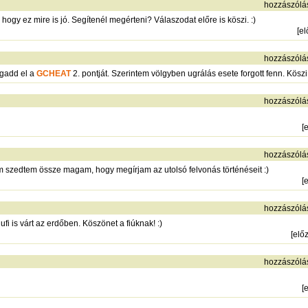
hozzászólá
hogy ez mire is jó. Segítenél megérteni? Válaszodat előre is köszi. :)
[
e
hozzászólá
ogadd el a
GCHEAT
2. pontját. Szerintem völgyben ugrálás esete forgott fenn. Köszi
hozzászólá
[
hozzászólá
szedtem össze magam, hogy megírjam az utolsó felvonás történéseit :)
[
hozzászólá
ufi is várt az erdőben. Köszönet a fiúknak! :)
[
elő
hozzászólá
[