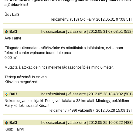
Itt szeretném megköszönni azt a rengeteg munkát/időt Fairy amit beleölsz
a játékunkba!
Üdv bal3
[
előzmény
: (513) Old Fairy, 2012.05.31 07:08:51]
Bal3
hozzászólásai
|
válasz erre
| 2012.05.31 07:03:51 (512)
Áve Fairy!
Elfogadott útvonalam, sötétszürke és rákattintok a találatokra, ezt kapom:
"elected center wptname founddate prox
0.00 m"
Mutat találatokat, de nincs mellette ládaazonosító és mind 0 méter.
Térkép nézetnél is ez van.
Köszi ha megnézed!
Bal3
hozzászólásai
|
válasz erre
| 2012.05.28 18:48:02 (501)
Nekem ugyan ezt írja ki. Pedig volt találat a 38 km alatt. Mindegy, beküldtem.
Fairy kérlek nézz rá! Köszi!
[
előzmény
: (499) vakond87, 2012.05.28 15:09:19]
Bal3
hozzászólásai
|
válasz erre
| 2012.05.25 10:03:22 (488)
Köszi Fairy!