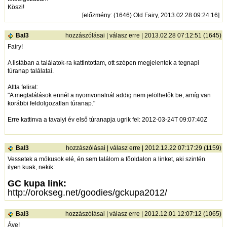
Köszi!
[
előzmény
: (1646) Old Fairy, 2013.02.28 09:24:16]
Bal3
hozzászólásai
|
válasz erre
| 2013.02.28 07:12:51 (1645)
Fairy!
A listában a találatok-ra kattintottam, ott szépen megjelentek a tegnapi
túranap találatai.
Altta felirat:
"A megtalálások ennél a nyomvonalnál addig nem jelölhetők be, amíg van
korábbi feldolgozatlan túranap."
Erre kattinva a tavalyi év első túranapja ugrik fel: 2012-03-24T 09:07:40Z
Bal3
hozzászólásai
|
válasz erre
| 2012.12.22 07:17:29 (1159)
Vessetek a mókusok elé, én sem találom a főoldalon a linket, aki szintén
ilyen kuak, nekik:
GC kupa link:
http://orokseg.net/goodies/gckupa2012/
Bal3
hozzászólásai
|
válasz erre
| 2012.12.01 12:07:12 (1065)
Áve!