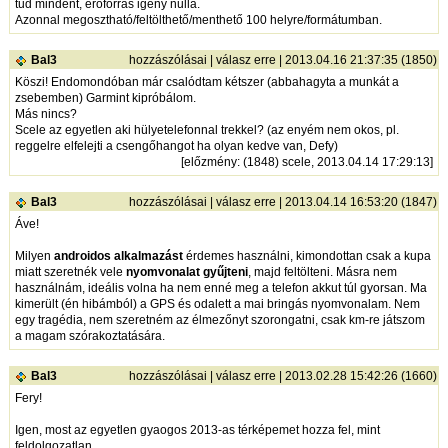
tud mindent, erőforrás igény nulla.
Azonnal megosztható/feltölthető/menthető 100 helyre/formátumban.
Bal3
hozzászólásai
|
válasz erre
| 2013.04.16 21:37:35 (1850)
Köszi! Endomondóban már csalódtam kétszer (abbahagyta a munkát a
zsebemben) Garmint kipróbálom.
Más nincs?
Scele az egyetlen aki hülyetelefonnal trekkel? (az enyém nem okos, pl.
reggelre elfelejti a csengőhangot ha olyan kedve van, Defy)
[
előzmény
: (1848) scele, 2013.04.14 17:29:13]
Bal3
hozzászólásai
|
válasz erre
| 2013.04.14 16:53:20 (1847)
Áve!
Milyen
androidos alkalmazást
érdemes használni, kimondottan csak a kupa
miatt szeretnék vele
nyomvonalat gyűjteni
, majd feltölteni. Másra nem
használnám, ideális volna ha nem enné meg a telefon akkut túl gyorsan. Ma
kimerült (én hibámból) a GPS és odalett a mai bringás nyomvonalam. Nem
egy tragédia, nem szeretném az élmezőnyt szorongatni, csak km-re játszom
a magam szórakoztatására.
Bal3
hozzászólásai
|
válasz erre
| 2013.02.28 15:42:26 (1660)
Fery!
Igen, most az egyetlen gyaogos 2013-as térképemet hozza fel, mint
feldolgozatlan.