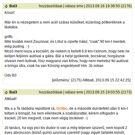
Bal3
hozzászólásai
|
válasz erre
| 2013.09.16 19:38:50 (2176)
Köszi!
Már én is nézegetem a nem acél szálas külsőket, kizárólag pótkeréknek a
táskába.
griffs:
Miki tovább ment Zsuzsival, és Lillut is cipelte hátul, "csak" 90 km-t mentek,
elég puding. :-)
Mozó ment issza a kocsiért, de nekem is kellett 6,9 km-t tolnom, hogy neki ne
kelljen feljönni autóval a gátra. Bár a helyi gyökerek, bocsánat, horgászok
olvasni nem tudnak, hisz magyarul van kiírva, hogy nem mehetsz fel autóval
a bringa útra, csak ha van Kövizig engedéyed! Hm. Jó sokan
Üdv B3
[
előzmény
: (2175) Attibati, 2013.09.15 22:42:25]
Bal3
hozzászólásai
|
válasz erre
| 2013.09.15 19:03:55 (2173)
Attibati!
Ma a a Te ládádra repültünk rá,
Gctiko
, de a második durrdefekt után 6 km-t
toltam a bringát, ha nem ellenkezik a szabályzattal, kérem elfogadni a
tracket, 20 km megvolt, csak nem végig biciklivel :-)
Jó tanács, ha egy pici kis dudor is van a még teljesen újszerű, nem kopott 2
éves abroncson (külső gumi) azonnal cseréld! (vagy vigyél tartalék külsőt,