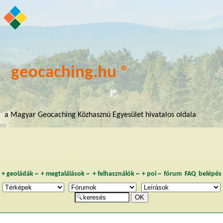
geocaching.hu ®
a Magyar Geocaching Közhasznú Egyesület hivatalos oldala
+
geoládák
~
+
megtalálások
~
+
felhasználók
~
+
poi
~
fórum
FAQ
belépés