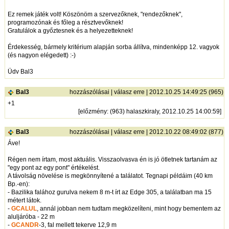
Ez remek játék volt! Köszönöm a szervezőknek, "rendezőknek",
programozónak és főleg a résztvevőknek!
Gratulálok a győztesnek és a helyezetteknek!
Érdekesség, bármely kritérium alapján sorba állítva, mindenképp 12. vagyok
(és nagyon elégedett) :-)
Üdv Bal3
Bal3
hozzászólásai
|
válasz erre
| 2012.10.25 14:49:25 (965)
+1
[
előzmény
: (963) halaszkiraly, 2012.10.25 14:00:59]
Bal3
hozzászólásai
|
válasz erre
| 2012.10.22 08:49:02 (877)
Áve!
Régen nem írtam, most aktuális. Visszaolvasva én is jó ötletnek tartanám az
"egy pont az egy pont" értékelést.
A távolság növelése is megkönnyítené a találatot. Tegnapi példáim (40 km
Bp.-en):
- Bazilika falához gurulva nekem 8 m-t írt az Edge 305, a találatban ma 15
métert látok.
-
GCALUL
, annál jobban nem tudtam megközelíteni, mint hogy bementem az
aluljáróba - 22 m
-
GCANDR
-3, fal mellett tekerve 12,9 m