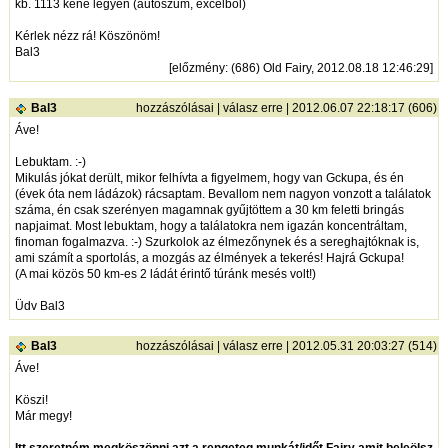
kb. 1113 kéne legyen (autoszum, excelből)
Kérlek nézz rá! Köszönöm!
Bal3
[
előzmény
: (686) Old Fairy, 2012.08.18 12:46:29]
Bal3
hozzászólásai
|
válasz erre
| 2012.06.07 22:18:17 (606)
Áve!
Lebuktam. :-)
Mikulás jókat derült, mikor felhívta a figyelmem, hogy van Gckupa, és én
(évek óta nem ládázok) rácsaptam. Bevallom nem nagyon vonzott a találatok
száma, én csak szerényen magamnak gyűjtöttem a 30 km feletti bringás
napjaimat. Most lebuktam, hogy a találatokra nem igazán koncentráltam,
finoman fogalmazva. :-) Szurkolok az élmezőnynek és a sereghajtóknak is,
ami számít a sportolás, a mozgás az élmények a tekerés! Hajrá Gckupa!
(A mai közös 50 km-es 2 ládát érintő túránk mesés volt!)
Üdv Bal3
Bal3
hozzászólásai
|
válasz erre
| 2012.05.31 20:03:27 (514)
Áve!
Köszi!
Már megy!