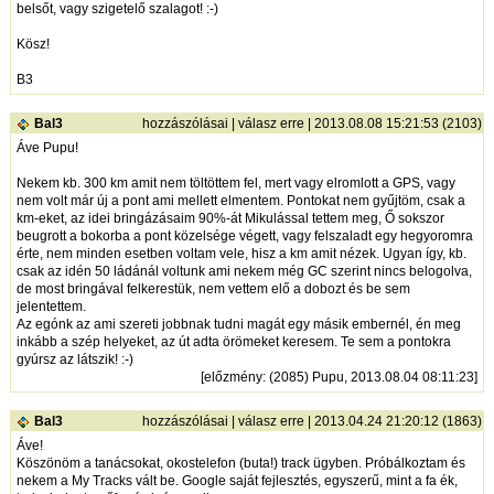
belsőt, vagy szigetelő szalagot! :-)
Kösz!
B3
Bal3
hozzászólásai
|
válasz erre
| 2013.08.08 15:21:53 (2103)
Áve Pupu!
Nekem kb. 300 km amit nem töltöttem fel, mert vagy elromlott a GPS, vagy
nem volt már új a pont ami mellett elmentem. Pontokat nem gyűjtöm, csak a
km-eket, az idei bringázásaim 90%-át Mikulással tettem meg, Ő sokszor
beugrott a bokorba a pont közelsége végett, vagy felszaladt egy hegyoromra
érte, nem minden esetben voltam vele, hisz a km amit nézek. Ugyan így, kb.
csak az idén 50 ládánál voltunk ami nekem még GC szerint nincs belogolva,
de most bringával felkerestük, nem vettem elő a dobozt és be sem
jelentettem.
Az egónk az ami szereti jobbnak tudni magát egy másik embernél, én meg
inkább a szép helyeket, az út adta örömeket keresem. Te sem a pontokra
gyúrsz az látszik! :-)
[
előzmény
: (2085) Pupu, 2013.08.04 08:11:23]
Bal3
hozzászólásai
|
válasz erre
| 2013.04.24 21:20:12 (1863)
Áve!
Köszönöm a tanácsokat, okostelefon (buta!) track ügyben. Próbálkoztam és
nekem a My Tracks vált be. Google saját fejlesztés, egyszerű, mint a fa ék,