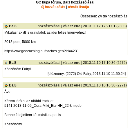
GC kupa fórum, Bal3 hozzászólásai
új hozzászólás
|
témák listája
Összesen:
24 db
hozzászólás
Bal3
hozzászólásai
|
válasz erre
| 2013.11.17 17:21:01 (2303)
Mikulásnak itt is gratulálok az idei teljesítményéhez!
2013 pont, 5000 km.
http://www.geocaching.hu/caches.geo?id=4231
Bal3
hozzászólásai
|
válasz erre
| 2013.11.10 17:10:36 (2275)
Köszönöm Fairy!
[
előzmény
: (2272) Old Fairy, 2013.11.10 11:50:24]
Bal3
hozzászólásai
|
válasz erre
| 2013.11.10 10:16:30 (2271)
Áve!
Kérem törölni az alábbi track-et:
5141 2013-11-09_Cora-Miki_Bia-HH_22-km.gdb
Benne felejtettem két másik napot is.
Köszönöm!