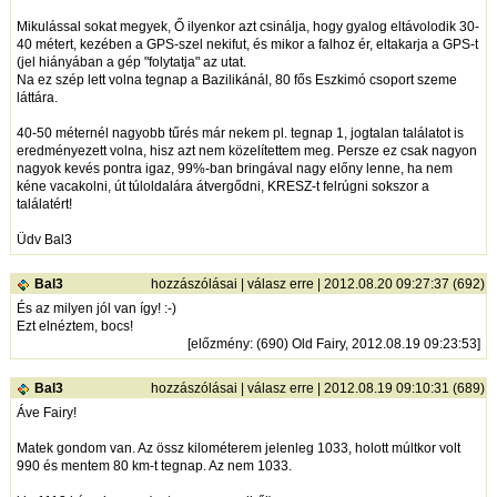
Mikulással sokat megyek, Ő ilyenkor azt csinálja, hogy gyalog eltávolodik 30-
40 métert, kezében a GPS-szel nekifut, és mikor a falhoz ér, eltakarja a GPS-t
(jel hiányában a gép "folytatja" az utat.
Na ez szép lett volna tegnap a Bazilikánál, 80 fős Eszkimó csoport szeme
láttára.
40-50 méternél nagyobb tűrés már nekem pl. tegnap 1, jogtalan találatot is
eredményezett volna, hisz azt nem közelítettem meg. Persze ez csak nagyon
nagyok kevés pontra igaz, 99%-ban bringával nagy előny lenne, ha nem
kéne vacakolni, út túloldalára átvergődni, KRESZ-t felrúgni sokszor a
találatért!
Üdv Bal3
Bal3
hozzászólásai
|
válasz erre
| 2012.08.20 09:27:37 (692)
És az milyen jól van így! :-)
Ezt elnéztem, bocs!
[
előzmény
: (690) Old Fairy, 2012.08.19 09:23:53]
Bal3
hozzászólásai
|
válasz erre
| 2012.08.19 09:10:31 (689)
Áve Fairy!
Matek gondom van. Az össz kilométerem jelenleg 1033, holott múltkor volt
990 és mentem 80 km-t tegnap. Az nem 1033.