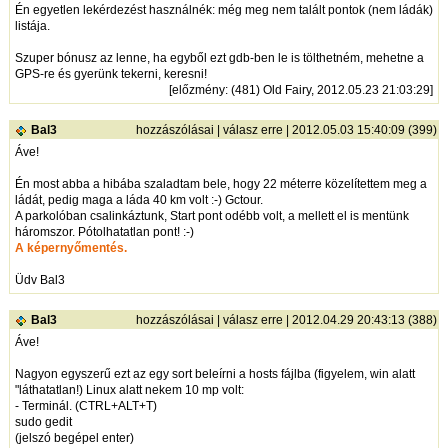
Én egyetlen lekérdezést használnék: még meg nem talált pontok (nem ládák)
listája.
Szuper bónusz az lenne, ha egyből ezt gdb-ben le is tölthetném, mehetne a
GPS-re és gyerünk tekerni, keresni!
[
előzmény
: (481) Old Fairy, 2012.05.23 21:03:29]
Bal3
hozzászólásai
|
válasz erre
| 2012.05.03 15:40:09 (399)
Áve!
Én most abba a hibába szaladtam bele, hogy 22 méterre közelítettem meg a
ládát, pedig maga a láda 40 km volt :-) Gctour.
A parkolóban csalinkáztunk, Start pont odébb volt, a mellett el is mentünk
háromszor. Pótolhatatlan pont! :-)
A képernyőmentés.
Üdv Bal3
Bal3
hozzászólásai
|
válasz erre
| 2012.04.29 20:43:13 (388)
Áve!
Nagyon egyszerű ezt az egy sort beleírni a hosts fájlba (figyelem, win alatt
"láthatatlan!) Linux alatt nekem 10 mp volt:
- Terminál. (CTRL+ALT+T)
sudo gedit
(jelszó begépel enter)