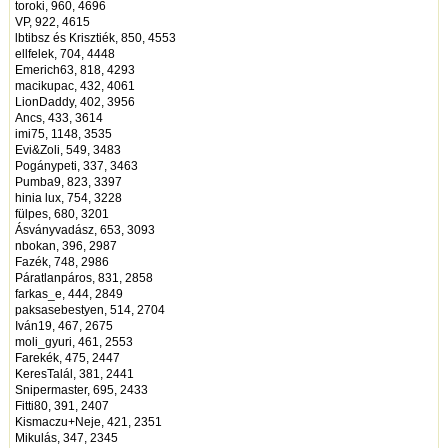
toroki, 960, 4696
VP, 922, 4615
lbtibsz és Krisztiék, 850, 4553
ellfelek, 704, 4448
Emerich63, 818, 4293
macikupac, 432, 4061
LionDaddy, 402, 3956
Ancs, 433, 3614
imi75, 1148, 3535
Evi&Zoli, 549, 3483
Pogánypeti, 337, 3463
Pumba9, 823, 3397
hinia lux, 754, 3228
fülpes, 680, 3201
Ásványvadász, 653, 3093
nbokan, 396, 2987
Fazék, 748, 2986
Páratlanpáros, 831, 2858
farkas_e, 444, 2849
paksasebestyen, 514, 2704
Iván19, 467, 2675
moli_gyuri, 461, 2553
Farekék, 475, 2447
KeresTalál, 381, 2441
Snipermaster, 695, 2433
Fitti80, 391, 2407
Kismaczu+Neje, 421, 2351
Mikulás, 347, 2345