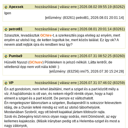
Apexsek
hozzászólásai
|
válasz erre
| 2026.08.02 09:55:19 (83262)
Igen
[
előzmény
: (83261) petrot81, 2026.08.01 20:01:14]
petrot81
hozzászólásai
|
válasz erre
| 2026.08.01 20:01:14 (83261)
Sziasztok, levadásztuk
GChire
-t, a szerkesztés joga elvileg az enyém, mert
enyém az utolsó log, de ketten logoltuk be, mert közös találat. Ez így ok? A
nevem alatt rejtjük újra és rendben lesz így?
Pumba9
hozzászólásai
|
válasz erre
| 2026.07.31 08:52:25 (83260)
Húsvéti Nyuszi (
GChusv
) Pósteleken is jelszó nélküli. Látta lentről, de
véletlenül épp nem volt nála kötél :)
[
előzmény
: (83256) imi75, 2026.07.30 15:24:28]
VP
hozzászólásai
|
válasz erre
| 2026.07.31 07:46:02 (83259)
Én azt gondolom, nem lehet átsétálni, mert a sziget és a part között mély a
víz. A hajóállomás is ott van, és nekem régről rémlik olyan, hogy a hajó
elment a sziget és a part között. De persze ez változhatott.
Én rengetegszer táboroztam a szigeten, Budapestről is sokszzor feleveztem
idáig, de a Dunán lefelé mindig ez volt az utolsó táborhelyünk.
Mostanában Szobról, egy ott bérelt kajakkal jártam többször rajta.
Szob és Zebegény közt nincs olyan nagy sodrás, mint Dömösnél, az egy
kellemes kajakozás. (Másik irányban pedig ott a Helemba-sziget és most a
nagy zátonyok,