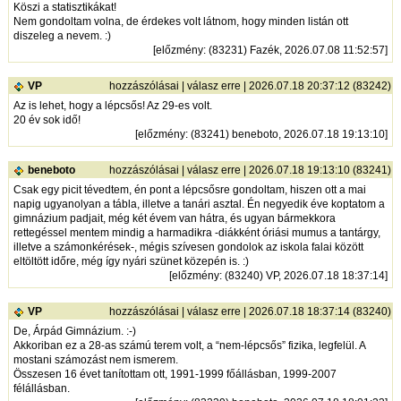
Köszi a statisztikákat!
Nem gondoltam volna, de érdekes volt látnom, hogy minden listán ott
diszeleg a nevem. :)
[
előzmény
: (83231) Fazék, 2026.07.08 11:52:57]
VP
hozzászólásai
|
válasz erre
| 2026.07.18 20:37:12 (83242)
Az is lehet, hogy a lépcsős! Az 29-es volt.
20 év sok idő!
[
előzmény
: (83241) beneboto, 2026.07.18 19:13:10]
beneboto
hozzászólásai
|
válasz erre
| 2026.07.18 19:13:10 (83241)
Csak egy picit tévedtem, én pont a lépcsősre gondoltam, hiszen ott a mai
napig ugyanolyan a tábla, illetve a tanári asztal. Én negyedik éve koptatom a
gimnázium padjait, még két évem van hátra, és ugyan bármekkora
rettegéssel mentem mindig a harmadikra -diákként óriási mumus a tantárgy,
illetve a számonkérések-, mégis szívesen gondolok az iskola falai között
eltöltött időre, még így nyári szünet közepén is. :)
[
előzmény
: (83240) VP, 2026.07.18 18:37:14]
VP
hozzászólásai
|
válasz erre
| 2026.07.18 18:37:14 (83240)
De, Árpád Gimnázium. :-)
Akkoriban ez a 28-as számú terem volt, a “nem-lépcsős” fizika, legfelül. A
mostani számozást nem ismerem.
Összesen 16 évet tanítottam ott, 1991-1999 főállásban, 1999-2007
félállásban.