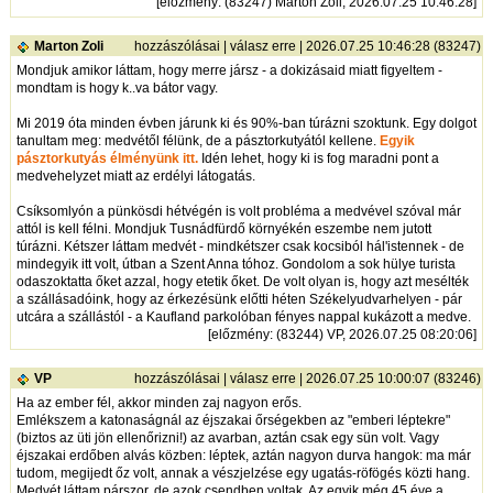
[
előzmény
: (83247) Marton Zoli, 2026.07.25 10:46:28]
Marton Zoli
hozzászólásai
|
válasz erre
| 2026.07.25 10:46:28 (83247)
Mondjuk amikor láttam, hogy merre jársz - a dokizásaid miatt figyeltem -
mondtam is hogy k..va bátor vagy.
Mi 2019 óta minden évben járunk ki és 90%-ban túrázni szoktunk. Egy dolgot
tanultam meg: medvétől félünk, de a pásztorkutyától kellene.
Egyik
pásztorkutyás élményünk itt.
Idén lehet, hogy ki is fog maradni pont a
medvehelyzet miatt az erdélyi látogatás.
Csíksomlyón a pünkösdi hétvégén is volt probléma a medvével szóval már
attól is kell félni. Mondjuk Tusnádfürdő környékén eszembe nem jutott
túrázni. Kétszer láttam medvét - mindkétszer csak kocsiból hál'istennek - de
mindegyik itt volt, útban a Szent Anna tóhoz. Gondolom a sok hülye turista
odaszoktatta őket azzal, hogy etetik őket. De volt olyan is, hogy azt mesélték
a szállásadóink, hogy az érkezésünk előtti héten Székelyudvarhelyen - pár
utcára a szállástól - a Kaufland parkolóban fényes nappal kukázott a medve.
[
előzmény
: (83244) VP, 2026.07.25 08:20:06]
VP
hozzászólásai
|
válasz erre
| 2026.07.25 10:00:07 (83246)
Ha az ember fél, akkor minden zaj nagyon erős.
Emlékszem a katonaságnál az éjszakai őrségekben az "emberi léptekre"
(biztos az üti jön ellenőrizni!) az avarban, aztán csak egy sün volt. Vagy
éjszakai erdőben alvás közben: léptek, aztán nagyon durva hangok: ma már
tudom, megijedt őz volt, annak a vészjelzése egy ugatás-röfögés közti hang.
Medvét láttam párszor, de azok csendben voltak. Az egyik még 45 éve a