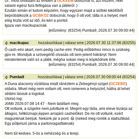
Ui.: most olvastam az embert a
GCKEEM
doboznál is, azt hiszem, neki
valami egész fura felfogása van a játékról :)
Ezután simán el tudom képzelni, hogy egyszer majd a siófoki kikötőből
bepróbálkozik a
GCBKOZ
doboznál, hogy ő ott volt, látta is a helyet, mert
elég tiszta volt az idő, és kéri a pontot.
Igaza van macikupacnak.
[
előzmény
: (83254) Pumba9, 2026.07.30 09:00:44]
macikupac
hozzászólásai
|
válasz erre
| 2026.07.30 11:37:06 (83255)
Ő cash-elni akart, nem pedig cache-elni. Pedig előbbihez nincs is szükség
gps-re. Mondjuk a szövegértő olvasás ott sem jelent hátrányt. Nem
mindenkinek való ez a játék, mégha sokan meg is köpködnek érte.
[
előzmény
: (83254) Pumba9, 2026.07.30 09:00:44]
Pumba9
hozzászólásai
|
válasz erre
| 2026.07.30 09:00:44 (83254)
A Duna alacsony vízállása miatt ránéztem a Zebegényi-sziget (
GCZEBE
)
oldalra. Mivel még nem voltam ott, nem ismerem a helyszínt; hátha át lehet
sétálni lássuk a logokat.
Utolsó log:
JöMö 2026.07.08 14:47 - Nem találtam meg
Ott voltunk, a szigetre nem.jutottunk el. Megint egy láda, ami eleve kizárja az
átlagos, hétköznapi,éppen arrajáró cashelőket. De mi ott voltunk, ezért
magunknak beirjuk. Nekünk jár a pont. 😃 (neked meg romlik a statisztikád.
Egy pótjelszó járna a partonragadtaknak)
Nem túl kedves. 5-ös a nehézség és a terep.