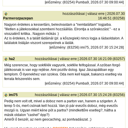
[
előzmény
: (83254) Pumba9, 2026.07.30 09:00:44]
hozzászólásai
|
válasz erre
| 2026.07.30
Parmerozpazepan
16:46:51 (83258)
Nagyon érdekes a kessertárs, beleolvastam a "nemtaláltam" logjaiba.
"Illetlen a játekosokkal.szembeni hozzáállás. Elrontja a szórakozást." - ez a
visszatérő kritika.. Nagyon mókás :)
Az is érdekes, h a talált ládáinál (pl. a kőszegiek) nincs logja a ládaoldalon. A
találatok listáján viszont szerepelnek a ládák.
[
előzmény
: (83256) imi75, 2026.07.30 15:24:28]
ha2
hozzászólásai
|
válasz erre
| 2026.07.30 16:21:09 (83257)
Még szerencse, hogy sokfélék vagyunk, sokféle felfogással. A szóban forgó
játékosnak is van egy rejtése. Ami pozitív dolog. Igaz Jászapátiban egy
templom. Ő ilyenekhez van szokva. Oda nem kell kajak, bakancs esetleg via
ferrata felszerelés sem.
[
előzmény
: (83254) Pumba9, 2026.07.30 09:00:44]
imi75
hozzászólásai
|
válasz erre
| 2026.07.30 15:24:28 (83256)
Pedig nem volt ott, mivel a doboz nem a parton van, hanem a szigeten. A
terep 5-ös, mert csónak kell hozzá. Van jó pár evezős doboz, még evezős
mozgó is. Ugyan miért kéne pót a partra? (mindkettőre esetleg?, hátha a
másik oldalon "cashel" épp?)
Amiről ő beszél, az nem geocaching, az pontvadászat. ;)