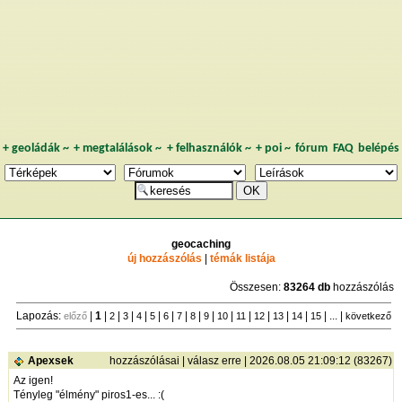
+
geoládák
~
+
megtalálások
~
+
felhasználók
~
+
poi
~
fórum
FAQ
belépés
geocaching
új hozzászólás
|
témák listája
Összesen:
83264 db
hozzászólás
Lapozás:
|
1
|
|
|
|
|
|
|
|
|
|
|
|
|
|
| ... |
előző
2
3
4
5
6
7
8
9
10
11
12
13
14
15
következő
Apexsek
hozzászólásai
|
válasz erre
| 2026.08.05 21:09:12 (83267)
Az igen!
Tényleg "élmény" piros1-es... :(