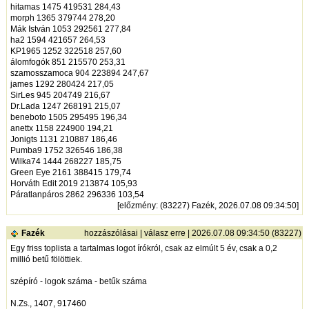
hitamas 1475 419531 284,43
morph 1365 379744 278,20
Mák István 1053 292561 277,84
ha2 1594 421657 264,53
KP1965 1252 322518 257,60
álomfogók 851 215570 253,31
szamosszamoca 904 223894 247,67
james 1292 280424 217,05
SirLes 945 204749 216,67
Dr.Lada 1247 268191 215,07
beneboto 1505 295495 196,34
anettx 1158 224900 194,21
Jonigts 1131 210887 186,46
Pumba9 1752 326546 186,38
Wilka74 1444 268227 185,75
Green Eye 2161 388415 179,74
Horváth Edit 2019 213874 105,93
Páratlanpáros 2862 296336 103,54
[
előzmény
: (83227) Fazék, 2026.07.08 09:34:50]
Fazék
hozzászólásai
|
válasz erre
| 2026.07.08 09:34:50 (83227)
Egy friss toplista a tartalmas logot írókról, csak az elmúlt 5 év, csak a 0,2
millió betű fölöttiek.
szépíró - logok száma - betűk száma
N.Zs., 1407, 917460