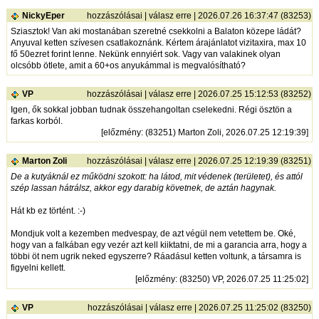
NickyEper
hozzászólásai
|
válasz erre
| 2026.07.26 16:37:47 (83253)
Sziasztok! Van aki mostanában szeretné csekkolni a Balaton közepe ládát?
Anyuval ketten szívesen csatlakoznánk. Kértem árajánlatot vizitaxira, max 10
fő 50ezret forint lenne. Nekünk ennyiért sok. Vagy van valakinek olyan
olcsóbb ötlete, amit a 60+os anyukámmal is megvalósítható?
VP
hozzászólásai
|
válasz erre
| 2026.07.25 15:12:53 (83252)
Igen, ők sokkal jobban tudnak összehangoltan cselekedni. Régi ösztön a
farkas korból.
[
előzmény
: (83251) Marton Zoli, 2026.07.25 12:19:39]
Marton Zoli
hozzászólásai
|
válasz erre
| 2026.07.25 12:19:39 (83251)
De a kutyáknál ez működni szokott: ha látod, mit védenek (területet), és attól
szép lassan hátrálsz, akkor egy darabig követnek, de aztán hagynak.
Hát kb ez történt. :-)
Mondjuk volt a kezemben medvespay, de azt végül nem vetettem be. Oké,
hogy van a falkában egy vezér azt kell kiiktatni, de mi a garancia arra, hogy a
többi öt nem ugrik neked egyszerre? Ráadásul ketten voltunk, a társamra is
figyelni kellett.
[
előzmény
: (83250) VP, 2026.07.25 11:25:02]
VP
hozzászólásai
|
válasz erre
| 2026.07.25 11:25:02 (83250)