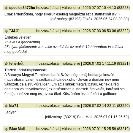
species8472hu
hozzászólásai
|
válasz erre
| 2026.07.07 10:44:13 (83223)
Csak érdeklődöm, hogy sikerült esetleg megnézni ezt a statisztikát is? :)
[
előzmény
: (83193) Fazék, 2026.06.24 08:30:30]
"J&J"
hozzászólásai
|
válasz erre
| 2026.07.03 06:53:06 (83222)
Érdekes véletlen:
25 éves a geocaching
25 olyan játékosunk van, akik az első és az utolsó 12 hónapban is találtak
meg geoládát
fehérkút
hozzászólásai
|
válasz erre
| 2026.07.02 17:11:19 (83221)
Tisztelt Ládatulajdonosok!
A Baranya Megyei Természetbarát Szövetségnek új honlapja készült.
(
https://baranyatermeszetbarat.hu/index.php
) Ugyan a domain név nem
változott, de a struktúra igen. Emiatt a linkek megváltoztak. Akinek a régi
honlapra volt hivatkozása ( ez elsősorban a Mecsek látnivalóit, forrásait stb.
érinti) az nézze meg és javítsa öket. Köszönöm és elnézést a galibáért.
kia71
hozzászólásai
|
válasz erre
| 2026.07.02 14:22:11 (83220)
Legyen.
[
előzmény
: (83219) Blue Mali, 2026.07.01 15:25:59]
Blue Mali
hozzászólásai
|
válasz erre
| 2026.07.01 15:25:59 (83219)