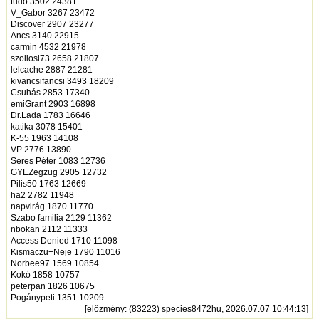
tudo 3502 24381
V_Gabor 3267 23472
Discover 2907 23277
Ancs 3140 22915
carmin 4532 21978
szollosi73 2658 21807
lelcache 2887 21281
kivancsifancsi 3493 18209
Csuhás 2853 17340
emiGrant 2903 16898
Dr.Lada 1783 16646
katika 3078 15401
K-55 1963 14108
VP 2776 13890
Seres Péter 1083 12736
GYEZegzug 2905 12732
Pilis50 1763 12669
ha2 2782 11948
napvirág 1870 11770
Szabo familia 2129 11362
nbokan 2112 11333
Access Denied 1710 11098
Kismaczu+Neje 1790 11016
Norbee97 1569 10854
Kokó 1858 10757
peterpan 1826 10675
Pogánypeti 1351 10209
[
előzmény
: (83223) species8472hu, 2026.07.07 10:44:13]