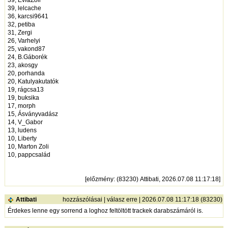
39, lelcache
36, karcsi9641
32, petiba
31, Zergi
26, Varhelyi
25, vakond87
24, B.Gáborék
23, akosgy
20, porhanda
20, Katulyakutatók
19, rágcsa13
19, buksika
17, morph
15, Ásványvadász
14, V_Gabor
13, ludens
10, Liberty
10, Marton Zoli
10, pappcsalád
[
előzmény
: (83230) Attibati, 2026.07.08 11:17:18]
Attibati
hozzászólásai
|
válasz erre
| 2026.07.08 11:17:18 (83230)
Érdekes lenne egy sorrend a loghoz feltöltött trackek darabszámáról is.