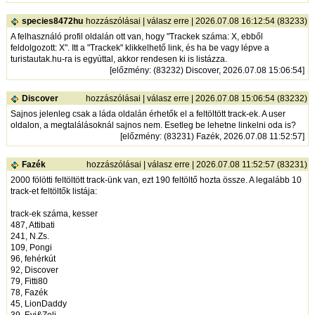
species8472hu
hozzászólásai
|
válasz erre
| 2026.07.08 16:12:54 (83233)
A felhasználó profil oldalán ott van, hogy "Trackek száma: X, ebből
feldolgozott: X". Itt a "Trackek" klikkelhető link, és ha be vagy lépve a
turistautak.hu-ra is egyúttal, akkor rendesen ki is listázza.
[
előzmény
: (83232) Discover, 2026.07.08 15:06:54]
Discover
hozzászólásai
|
válasz erre
| 2026.07.08 15:06:54 (83232)
Sajnos jelenleg csak a láda oldalán érhetők el a feltöltött track-ek. A user
oldalon, a megtalálásoknál sajnos nem. Esetleg be lehetne linkelni oda is?
[
előzmény
: (83231) Fazék, 2026.07.08 11:52:57]
Fazék
hozzászólásai
|
válasz erre
| 2026.07.08 11:52:57 (83231)
2000 fölötti feltöltött track-ünk van, ezt 190 feltöltő hozta össze. A legalább 10
track-et feltöltők listája:
track-ek száma, kesser
487, Attibati
241, N.Zs.
109, Pongi
96, fehérkút
92, Discover
79, Fitti80
78, Fazék
45, LionDaddy
39, Evi&Zoli