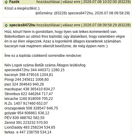
Fazék
hozzászólásai
|
válasz erre
| 2026.07.08 10:02:00 (83229)
Köszi a kiegészítést ;).
[
előzmény
: (83228) species8472hu, 2026.07.08 09:58:29]
species8472hu
hozzászólásai
|
válasz erre
| 2026.07.08 09:58:29 (83228)
Húú, köszi! Nem is gondoltam, hogy ilyen sok lelkes kommentelő van.
Bátorkodtam az utólsó friss toplistát, úgy átalakítani, hogy valamiben végre
én is az élen végezzek. Azaz a logonkénti átlagos karakterek számában.
bacsnyir-nak majdnem sikerült beelőznie, de még éppen nem :)
Íme ez a toplista csökkenő sorrendbe rendezve:
Név Logok száma Betűk száma Átlagos leütés/log
species8472hu 344 440371 1280,15
bacsnyir 398 479516 1204,81
Pongi 244 245611 1006,60
pwz 324 304643 940,26
macikupac 438 365410 834,27
Strombus 622 446264 717,47
lelcache 1160 818059 705,22
N.Zs. 1407 917460 652,07
orszagoskek 508 328547 646,75
golyakr 954 606861 636,12
PÉV 839 488762 582,55
Zerind 391 223232 570,93
LionDaddy 483 258234 534,65
farkas_e 447 238759 534,14