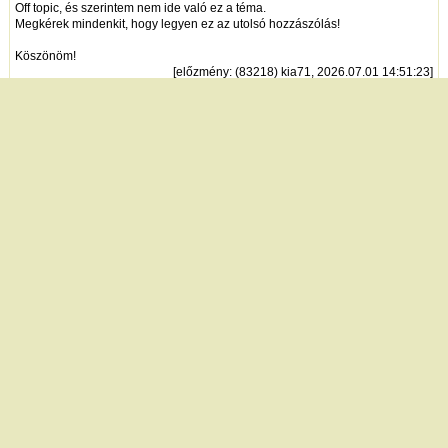
Off topic, és szerintem nem ide való ez a téma.
Megkérek mindenkit, hogy legyen ez az utolsó hozzászólás!
Köszönöm!
[
előzmény
: (83218) kia71, 2026.07.01 14:51:23]
kia71
hozzászólásai
|
válasz erre
| 2026.07.01 14:51:23 (83218)
Nem akarlak elkeseríteni, de ez valszeg a mostani kormány alatt se fog
változni. Nincs az a mennyiségű pénz, csak ígéret.
[
előzmény
: (83182) VP, 2026.06.22 17:11:07]
Lapozás:
|
1
|
|
|
|
|
|
|
|
|
|
|
|
|
|
| ... |
előző
2
3
4
5
6
7
8
9
10
11
12
13
14
15
következő
Egy lapon megjelenő sorok száma:
új hozzászólás
|
témák listája
Bejelentkezés
név:
jelszó:
tárolás
[
regisztráció
]
[
turistautak.hu
] [
hasznos apróságok
] [
jogi tudnivalók
]
[
e-mail
] [
impresszum
]