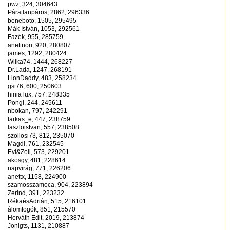
pwz, 324, 304643
Páratlanpáros, 2862, 296336
beneboto, 1505, 295495
Mák István, 1053, 292561
Fazék, 955, 285759
anettnori, 920, 280807
james, 1292, 280424
Wilka74, 1444, 268227
Dr.Lada, 1247, 268191
LionDaddy, 483, 258234
gst76, 600, 250603
hinia lux, 757, 248335
Pongi, 244, 245611
nbokan, 797, 242291
farkas_e, 447, 238759
laszloistvan, 557, 238508
szollosi73, 812, 235070
Magdi, 761, 232545
Evi&Zoli, 573, 229201
akosgy, 481, 228614
napvirág, 771, 226206
anettx, 1158, 224900
szamosszamoca, 904, 223894
Zerind, 391, 223232
RékaésAdrián, 515, 216101
álomfogók, 851, 215570
Horváth Edit, 2019, 213874
Jonigts, 1131, 210887