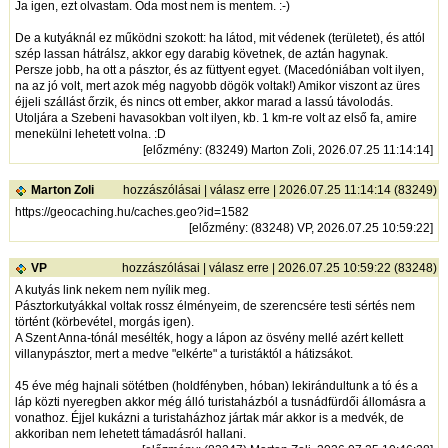
Ja igen, ezt olvastam. Oda most nem is mentem. :-)
De a kutyáknál ez működni szokott: ha látod, mit védenek (területet), és attól
szép lassan hátrálsz, akkor egy darabig követnek, de aztán hagynak.
Persze jobb, ha ott a pásztor, és az füttyent egyet. (Macedóniában volt ilyen,
na az jó volt, mert azok még nagyobb dögök voltak!) Amikor viszont az üres
éjjeli szállást őrzik, és nincs ott ember, akkor marad a lassú távolodás.
Utoljára a Szebeni havasokban volt ilyen, kb. 1 km-re volt az első fa, amire
menekülni lehetett volna. :D
[
előzmény
: (83249) Marton Zoli, 2026.07.25 11:14:14]
Marton Zoli
hozzászólásai
|
válasz erre
| 2026.07.25 11:14:14 (83249)
https://geocaching.hu/caches.geo?id=1582
[
előzmény
: (83248) VP, 2026.07.25 10:59:22]
VP
hozzászólásai
|
válasz erre
| 2026.07.25 10:59:22 (83248)
A kutyás link nekem nem nyílik meg.
Pásztorkutyákkal voltak rossz élményeim, de szerencsére testi sértés nem
történt (körbevétel, morgás igen).
A Szent Anna-tónál mesélték, hogy a lápon az ösvény mellé azért kellett
villanypásztor, mert a medve "elkérte" a turistáktól a hátizsákot.
45 éve még hajnali sötétben (holdfényben, hóban) lekirándultunk a tó és a
láp közti nyeregben akkor még álló turistaházból a tusnádfürdői állomásra a
vonathoz. Éjjel kukázni a turistaházhoz jártak már akkor is a medvék, de
akkoriban nem lehetett támadásról hallani.