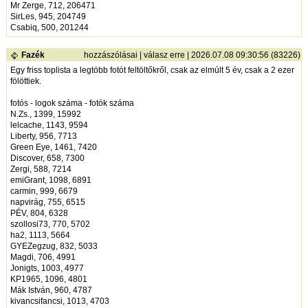
Mr Zerge, 712, 206471
SirLes, 945, 204749
Csabiq, 500, 201244
Fazék
hozzászólásai
|
válasz erre
| 2026.07.08 09:30:56 (83226)
Egy friss toplista a legtöbb fotót feltöltőkről, csak az elmúlt 5 év, csak a 2 ezer
fölöttiek.
fotós - logok száma - fotók száma
N.Zs., 1399, 15992
lelcache, 1143, 9594
Liberty, 956, 7713
Green Eye, 1461, 7420
Discover, 658, 7300
Zergi, 588, 7214
emiGrant, 1098, 6891
carmin, 999, 6679
napvirág, 755, 6515
PÉV, 804, 6328
szollosi73, 770, 5702
ha2, 1113, 5664
GYEZegzug, 832, 5033
Magdi, 706, 4991
Jonigts, 1003, 4977
KP1965, 1096, 4801
Mák István, 960, 4787
kivancsifancsi, 1013, 4703