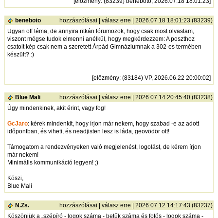
[
előzmény
: (83239) beneboto, 2026.07.18 18:01:23]
beneboto
hozzászólásai
|
válasz erre
| 2026.07.18 18:01:23 (83239)
Ugyan off téma, de annyira ritkán fórumozok, hogy csak most olvastam,
viszont mégse tudok elmenni anélkül, hogy megkérdezzem: A poszthoz
csatolt kép csak nem a szeretett Árpád Gimnáziumnak a 302-es termében
készült? :)
[
előzmény
: (83184) VP, 2026.06.22 20:00:02]
Blue Mali
hozzászólásai
|
válasz erre
| 2026.07.14 20:45:40 (83238)
Úgy mindenkinek, akit érint, vagy fog!
GcJaro
: kérek mindenkit, hogy írjon már nekem, hogy szabad -e az adott
időpontban, és viheti, és neadjisten lesz is láda, geovödör ott!
Támogatom a rendezvényeken való megjelenést, logolást, de kérem írjon
már nekem!
Minimális kommunikáció legyen! ;)
Köszi,
Blue Mali
N.Zs.
hozzászólásai
|
válasz erre
| 2026.07.12 14:17:43 (83237)
Köszönjük a „szépíró - logok száma - betűk száma és fotós - logok száma -