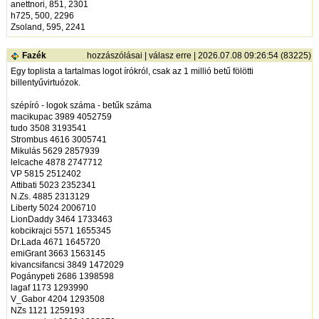
anettnori, 851, 2301
h725, 500, 2296
Zsoland, 595, 2241
Fazék
hozzászólásai
|
válasz erre
| 2026.07.08 09:26:54 (83225)
Egy toplista a tartalmas logot írókról, csak az 1 millió betű fölötti
billentyűvirtuózok.
szépíró - logok száma - betűk száma
macikupac 3989 4052759
tudo 3508 3193541
Strombus 4616 3005741
Mikulás 5629 2857939
lelcache 4878 2747712
VP 5815 2512402
Attibati 5023 2352341
N.Zs. 4885 2313129
Liberty 5024 2006710
LionDaddy 3464 1733463
kobcikrajci 5571 1655345
Dr.Lada 4671 1645720
emiGrant 3663 1563145
kivancsifancsi 3849 1472029
Pogánypeti 2686 1398598
lagaf 1173 1293990
V_Gabor 4204 1293508
NZs 1121 1259193