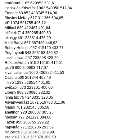
emiGrant 1185 629952 531,61
lbtibsz és Krisztiék 1062 549950 517,84
Emerich63 852 438745 514,96
Blasius McKay 617 311366 504,65
VP 1074 531755 495,12
Attibati 839 412487 491,64
ellfelek 714 350285 490,60
akosgy 481 228614 475,29
A két Sanyi 867 387480 446,92
Bobby Holmes 957 415120 433,77
Pogánypeti 843 363183 430,82
laszloistvan 557 238508 428,20
RékaésAdrián 515 216101 419,61
gst76 600 250603 417,67
kivancsifancsi 1060 436222 411,53
Csabiq 500 201244 402,49
imi75 1293 518554 401,05
Evi&Zoli 573 229201 400,00
Liberty 968 370086 382,32
hinia lux 757 248335 328,05
Ásványvadász 1671 519780 311,06
Magdi 761 232545 305,58
anettnori 920 280807 305,23
nbokan 797 242291 304,00
Fazék 955 285759 299,22
napvirág 771 226206 293,39
Mr Zerge 712 206471 289,99
szollosi73 812 235070 289,50