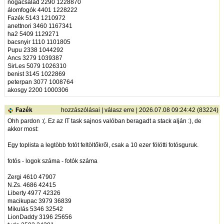
nogacsalad 2290 1228870
álomfogók 4401 1228222
Fazék 5143 1210972
anettnori 3460 1167341
ha2 5409 1129271
bacsnyir 1110 1101805
Pupu 2338 1044292
Ancs 3279 1039387
SirLes 5079 1026310
benist 3145 1022869
peterpan 3077 1008764
akosgy 2200 1000306
Fazék
hozzászólásai
|
válasz erre
| 2026.07.08 09:24:42 (83224)
Ohh pardon :(. Ez az IT task sajnos valóban beragadt a stack alján :), de
akkor most:
Egy toplista a legtöbb fotót feltöltőkről, csak a 10 ezer fölötti fotósguruk.
fotós - logok száma - fotók száma
Zergi 4610 47907
N.Zs. 4686 42415
Liberty 4977 42326
macikupac 3979 36839
Mikulás 5346 32542
LionDaddy 3196 25656