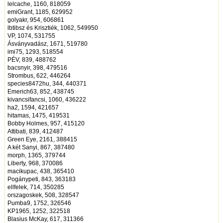
lelcache, 1160, 818059
emiGrant, 1185, 629952
golyakr, 954, 606861
lbtibsz és Krisztiék, 1062, 549950
VP, 1074, 531755
Ásványvadász, 1671, 519780
imi75, 1293, 518554
PÉV, 839, 488762
bacsnyir, 398, 479516
Strombus, 622, 446264
species8472hu, 344, 440371
Emerich63, 852, 438745
kivancsifancsi, 1060, 436222
ha2, 1594, 421657
hitamas, 1475, 419531
Bobby Holmes, 957, 415120
Attibati, 839, 412487
Green Eye, 2161, 388415
A két Sanyi, 867, 387480
morph, 1365, 379744
Liberty, 968, 370086
macikupac, 438, 365410
Pogánypeti, 843, 363183
ellfelek, 714, 350285
orszagoskek, 508, 328547
Pumba9, 1752, 326546
KP1965, 1252, 322518
Blasius McKay, 617, 311366