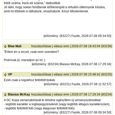
fotók száma, track-ek száma,” statisztikát.
Jó látni, hogy sokan fordítanak időt/energiát a virtuális útikönyvük írására,
amit mi többiek is láthatunk, olvashatunk. Köszi Mindenkinek.
[
előzmény
: (83227) Fazék, 2026.07.08 09:34:50]
Blue Mali
hozzászólásai
|
válasz erre
| 2026.07.09 18:43:04 (83236)
"Értem én a viccet, csak nem szeretem"!
Poénnak jó, maradjon az is! ;)
[
előzmény
: (83234) Blasius McKay, 2026.07.08 17:29:34]
VP
hozzászólásai
|
válasz erre
| 2026.07.09 15:48:42 (83235)
Ezek csak a logokhoz feltöltött trekek.
[
előzmény
: (83231) Fazék, 2026.07.08 11:52:57]
Blasius McKay
hozzászólásai
|
válasz erre
| 2026.07.08 17:29:34 (83234)
A GC Kupa versenykiírását ki lehetne egészíteni új versenyszámokkal:
- legtöbb karakter a logbejegyzéseknél (vagy legtöbb átlagos karakterszám),
- legtöbb feltöltött fotó (vagy átagosan feltöltött fotó).
[
előzmény
: (83227) Fazék, 2026.07.08 09:34:50]