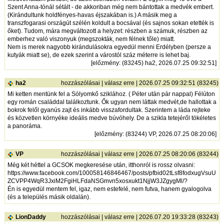
Szent Anna-tónál sétált - de akkoriban még nem bántottak a medvék embert.
(Kirándultunk holdfényes-havas éjszakában is.) A másik meg a
transzfogarasi országút szélén koldult a bocsával (és sajnos sokan etették is
őket). Tudom, mára megváltozott a helyzet: részben a számuk, részben az
emberhez való viszonyuk (megszokták, nem félnek tőle) miatt.
Nem is merek nagyobb kirándulásokra egyedül menni Erdélyben (persze a
kutyák miatt se), de ezek szerint a várostól száz méterre is lehet baj.
[
előzmény
: (83245) ha2, 2026.07.25 09:32:51]
ha2
hozzászólásai
|
válasz erre
| 2026.07.25 09:32:51 (83245)
Mi ketten mentünk fel a Sólyomkő sziklához. ( Péter után pár nappal) Félúton
egy román családdal találkoztunk. Ők ugyan nem láttak medvét,de hallottak a
bokrok felől gyanús zajt és inkább visszafordultak. Szerintem a láda rejteke
és közvetlen környéke ideális medve búvóhely. De a szikla tetejéről tökéletes
a panoráma.
[
előzmény
: (83244) VP, 2026.07.25 08:20:06]
VP
hozzászólásai
|
válasz erre
| 2026.07.25 08:20:06 (83244)
Még két héttel a GCSOK megkeresése után, itthonról is rossz olvasni:
https://www.facebook.com/100058146846467/posts/pfbid02tLsf8fodxugVsuU
ZCVPP4WqR3JxiM2FgiHLFdaNSGmvn5xosxukt1NjjW3JZgygMl/?
Én is egyedül mentem fel, igaz, nem estefelé, nem futva, hanem gyalogolva
(és a település másik oldalán).
LionDaddy
hozzászólásai
|
válasz erre
| 2026.07.20 19:33:28 (83243)