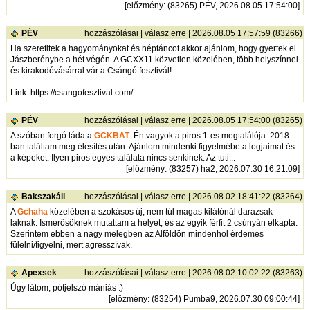
[
előzmény
: (83265) PÉV, 2026.08.05 17:54:00]
PÉV
hozzászólásai
|
válasz erre
| 2026.08.05 17:57:59 (83266)
Ha szeretitek a hagyományokat és néptáncot akkor ajánlom, hogy gyertek el
Jászberénybe a hét végén. A GCXX11 közvetlen közelében, több helyszínnel
és kirakodóvásárral vár a Csángó fesztivál!
Link:
https://csangofesztival.com/
PÉV
hozzászólásai
|
válasz erre
| 2026.08.05 17:54:00 (83265)
A szóban forgó láda a
GCKBAT
. Én vagyok a piros 1-es megtalálója. 2018-
ban találtam meg élesítés után. Ajánlom mindenki figyelmébe a logjaimat és
a képeket. Ilyen piros egyes találata nincs senkinek. Az tuti...
[
előzmény
: (83257) ha2, 2026.07.30 16:21:09]
Bakszakáll
hozzászólásai
|
válasz erre
| 2026.08.02 18:41:22 (83264)
A
Gchaha
közelében a szokásos új, nem túl magas kilátónál darazsak
laknak. Ismerősöknek mutattam a helyet, és az egyik férfit 2 csúnyán elkapta.
Szerintem ebben a nagy melegben az Alföldön mindenhol érdemes
fülelni/figyelni, mert agresszívak.
Apexsek
hozzászólásai
|
válasz erre
| 2026.08.02 10:02:22 (83263)
Úgy látom, pótjelszó mániás :)
[
előzmény
: (83254) Pumba9, 2026.07.30 09:00:44]